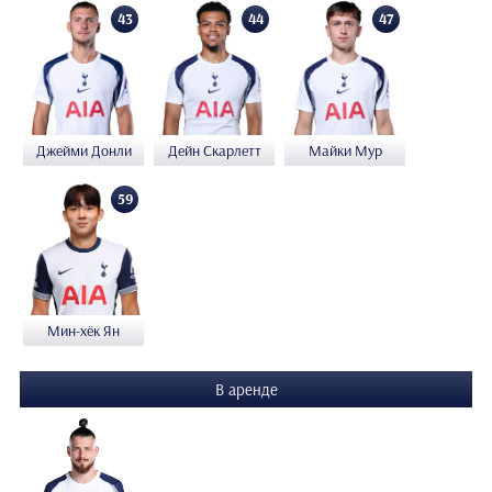
43
44
47
Джейми Донли
Дейн Скарлетт
Майки Мур
59
Мин-хёк Ян
В аренде