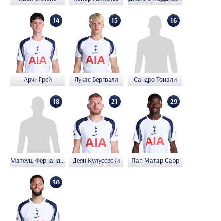
14
15
16
Арчи Грей
Лукас Бергвалл
Сандро Тонали
21
29
18
Матеуш Фернандеш
Деян Кулусевски
Пап Матар Сарр
30