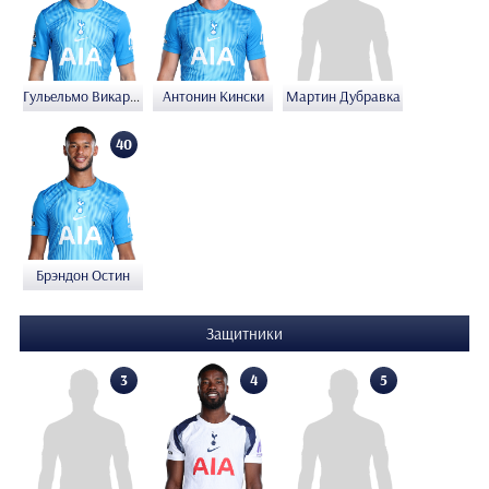
Гульельмо Викарио
Антонин Кински
Мартин Дубравка
40
Брэндон Остин
Защитники
4
3
5