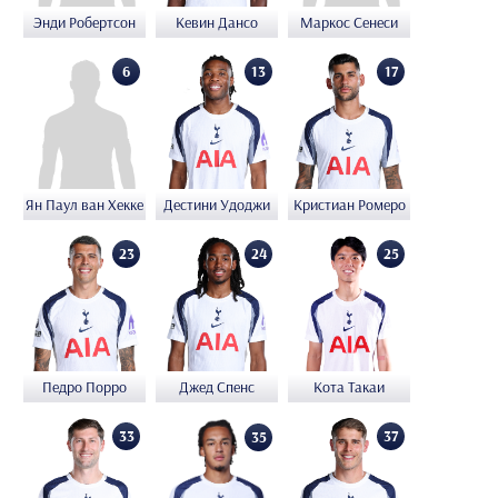
Энди Робертсон
Кевин Дансо
Маркос Сенеси
13
17
6
Ян Паул ван Хекке
Дестини Удоджи
Кристиан Ромеро
23
24
25
Педро Порро
Джед Спенс
Кота Такаи
33
37
35