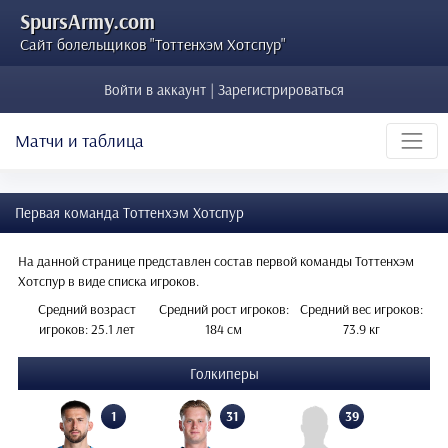
SpursArmy.com
Сайт болельщиков "Тоттенхэм Хотспур"
Войти в аккаунт | Зарегистрироваться
Матчи и таблица
Первая команда Тоттенхэм Хотспур
На данной странице представлен состав первой команды Тоттенхэм
Хотспур в виде списка игроков.
Средний возраст
Средний рост игроков:
Средний вес игроков:
игроков: 25.1 лет
184 см
73.9 кг
Голкиперы
1
31
39