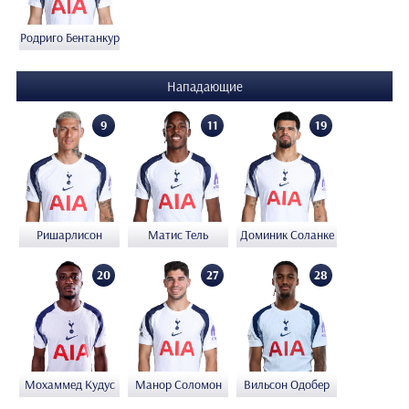
Родриго Бентанкур
Нападающие
9
11
19
Ришарлисон
Матис Тель
Доминик Соланке
20
27
28
Мохаммед Кудус
Манор Соломон
Вильсон Одобер