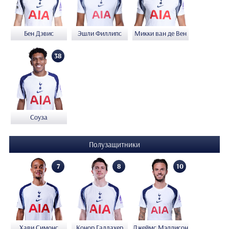
Бен Дэвис
Эшли Филлипс
Микки ван де Вен
38
Соуза
Полузащитники
7
8
10
Хави Симонс
Конор Галлахер
Джеймс Мэддисон