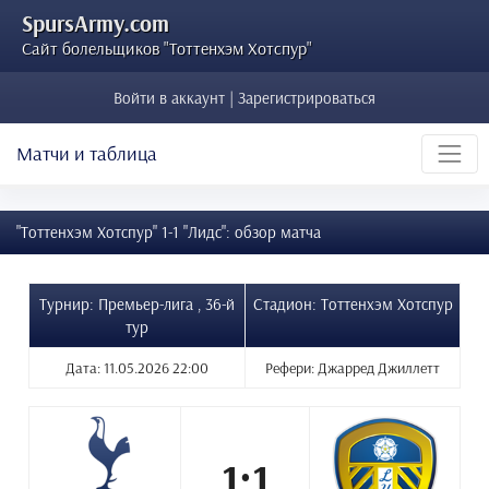
SpursArmy.com
Сайт болельщиков "Тоттенхэм Хотспур"
Войти в аккаунт | Зарегистрироваться
Матчи и таблица
"Тоттенхэм Хотспур" 1-1 "Лидс": обзор матча
Турнир: Премьер-лига , 36-й
Стадион: Тоттенхэм Хотспур
тур
Дата: 11.05.2026 22:00
Рефери: Джарред Джиллетт
1:1