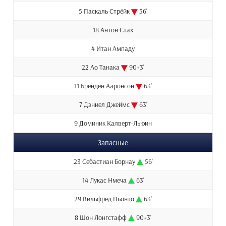
5 Паскаль Стрёйк
56'
18 Антон Стах
4 Итан Ампаду
22 Ао Танака
90+3'
11 Бренден Ааронсон
63'
7 Дэниел Джеймс
63'
9 Доминик Калверт-Льюин
Запасные
23 Себастиан Борнау
56'
14 Лукас Нмеча
63'
29 Вильфред Ньонто
63'
8 Шон Лонгстафф
90+3'