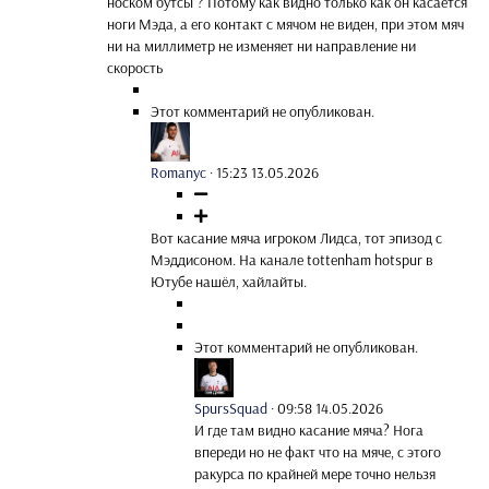
носком бутсы"? Потому как видно только как он касается
ноги Мэда, а его контакт с мячом не виден, при этом мяч
ни на миллиметр не изменяет ни направление ни
скорость
Этот комментарий не опубликован.
Romanyc
·
15:23 13.05.2026
Вот касание мяча игроком Лидса, тот эпизод с
Мэддисоном. На канале tottenham hotspur в
Ютубе нашёл, хайлайты.
Этот комментарий не опубликован.
SpursSquad
·
09:58 14.05.2026
И где там видно касание мяча? Нога
впереди но не факт что на мяче, с этого
ракурса по крайней мере точно нельзя