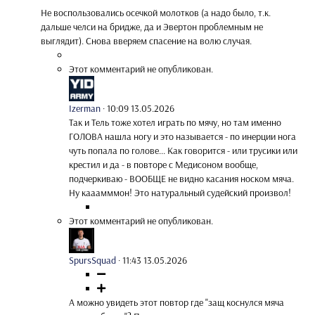
Не воспользовались осечкой молотков (а надо было, т.к.
дальше челси на бридже, да и Эвертон проблемным не
выглядит). Снова вверяем спасение на волю случая.
Этот комментарий не опубликован.
Izerman
·
10:09 13.05.2026
Так и Тель тоже хотел играть по мячу, но там именно
ГОЛОВА нашла ногу и это называется - по инерции нога
чуть попала по голове... Как говорится - или трусики или
крестил и да - в повторе с Медисоном вообще,
подчеркиваю - ВООБЩЕ не видно касания носком мяча.
Ну кааамммон! Это натуральный судейский произвол!
Этот комментарий не опубликован.
SpursSquad
·
11:43 13.05.2026
А можно увидеть этот повтор где "защ коснулся мяча