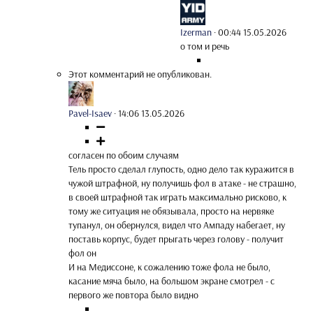
Izerman
·
00:44 15.05.2026
о том и речь
Этот комментарий не опубликован.
Pavel-Isaev
·
14:06 13.05.2026
согласен по обоим случаям
Тель просто сделал глупость, одно дело так куражится в
чужой штрафной, ну получишь фол в атаке - не страшно,
в своей штрафной так играть максимально рисково, к
тому же ситуация не обязывала, просто на нервяке
тупанул, он обернулся, видел что Ампаду набегает, ну
поставь корпус, будет прыгать через голову - получит
фол он
И на Медиссоне, к сожалению тоже фола не было,
касание мяча было, на большом экране смотрел - с
первого же повтора было видно