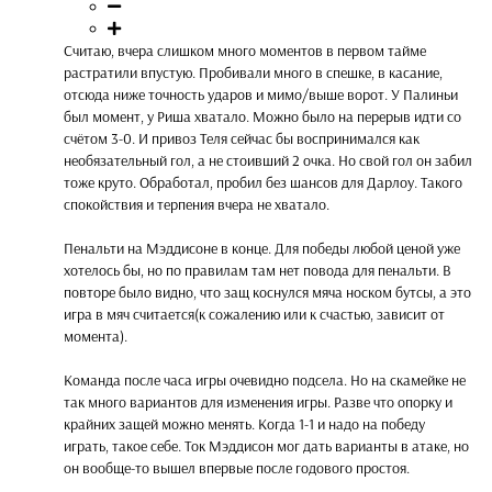
Считаю, вчера слишком много моментов в первом тайме
растратили впустую. Пробивали много в спешке, в касание,
отсюда ниже точность ударов и мимо/выше ворот. У Палиньи
был момент, у Риша хватало. Можно было на перерыв идти со
счётом 3-0. И привоз Теля сейчас бы воспринимался как
необязательный гол, а не стоивший 2 очка. Но свой гол он забил
тоже круто. Обработал, пробил без шансов для Дарлоу. Такого
спокойствия и терпения вчера не хватало.
Пенальти на Мэддисоне в конце. Для победы любой ценой уже
хотелось бы, но по правилам там нет повода для пенальти. В
повторе было видно, что защ коснулся мяча носком бутсы, а это
игра в мяч считается(к сожалению или к счастью, зависит от
момента).
Команда после часа игры очевидно подсела. Но на скамейке не
так много вариантов для изменения игры. Разве что опорку и
крайних защей можно менять. Когда 1-1 и надо на победу
играть, такое себе. Ток Мэддисон мог дать варианты в атаке, но
он вообще-то вышел впервые после годового простоя.