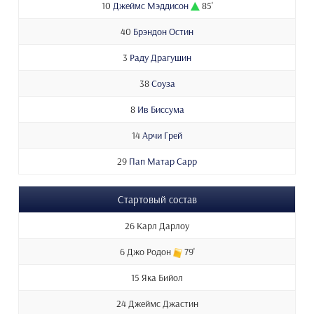
10
Джеймс Мэддисон
85'
40
Брэндон Остин
3
Раду Драгушин
38
Соуза
8
Ив Биссума
14
Арчи Грей
29
Пап Матар Сарр
Стартовый состав
26 Карл Дарлоу
6 Джо Родон
79'
15 Яка Бийол
24 Джеймс Джастин