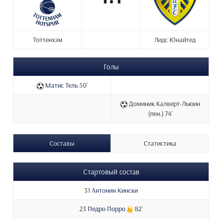
Тоттенхэм
Лидс Юнайтед
Голы
Матис Тель
50'
Доминик Калверт-Льюин
(пен.) 74'
Составы
Статистика
Стартовый состав
31
Антонин Кински
23
Педро Порро
82'