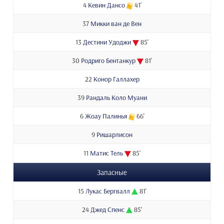
4
Кевин Дансо
41'
37
Микки ван де Вен
13
Дестини Удоджи
85'
30
Родриго Бентанкур
81'
22
Конор Галлахер
39
Рандаль Коло Муани
6
Жоау Палинья
66'
9
Ришарлисон
11
Матис Тель
85'
Запасные
15
Лукас Бергвалл
81'
24
Джед Спенс
85'