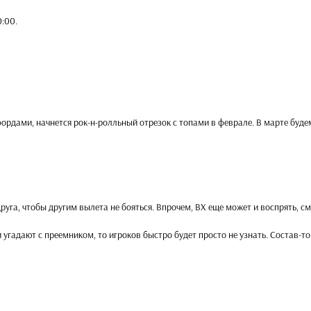
0:00
.
рдами, начнется рок-н-ролльный отрезок с топами в феврале. В марте буде
друга, чтобы другим вылета не бояться. Впрочем, ВХ еще может и воспрять, с
и угадают с преемником, то игроков быстро будет просто не узнать. Состав-то