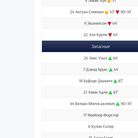
4 Льюис Кук
51'
24 Антуан Семеньо
43'
90+10'
9 Эванилсон
64'
22 Эли Крупи
64'
Запасные
26 Энес Унал
64'
7 Дэвид Брукс
64'
18 Бафоде Диаките
87'
21 Амин Адли
87'
44 Велько Милосавлевич
90+10'
17 Фрейзер Форстер
6 Хулио Солер
15 Адам Смит