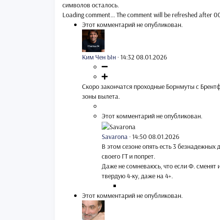
символов осталось.
Loading comment...
The comment will be refreshed after
0
Этот комментарий не опубликован.
Ким Чен Ын
·
14:32 08.01.2026
Скоро закончатся проходные Борнмуты с Брентфо
зоны вылета.
Этот комментарий не опубликован.
Savarona
·
14:50 08.01.2026
В этом сезоне опять есть 3 безнадежных 
своего ГТ и попрет.
Даже не сомневаюсь, что если Ф. сменят 
твердую 4-ку, даже на 4+.
Этот комментарий не опубликован.