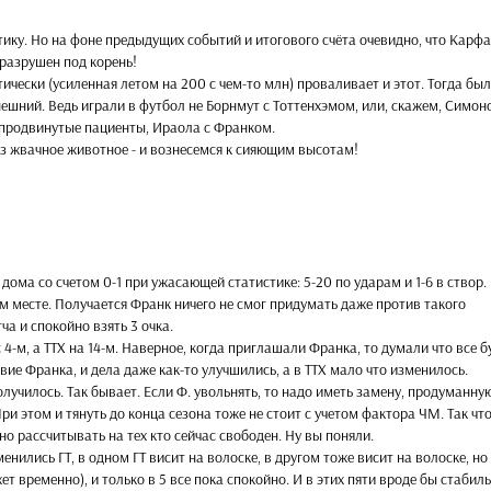
тику. Но на фоне предыдущих событий и итогового счёта очевидно, что Карфа
 разрушен под корень!
чески (усиленная летом на 200 с чем-то млн) проваливает и этот. Тогда был
нешний. Ведь играли в футбол не Борнмут с Тоттенхэмом, или, скажем, Симон
 продвинутые пациенты, Ираола с Франком.
з жвачное животное - и вознесемся к сияющим высотам!
дома со счетом 0-1 при ужасающей статистике: 5-20 по ударам и 1-6 в створ.
-м месте. Получается Франк ничего не смог придумать даже против такого
ча и спокойно взять 3 очка.
 4-м, а ТТХ на 14-м. Наверное, когда приглашали Франка, то думали что все б
твие Франка, и дела даже как-то улучшились, а в ТТХ мало что изменилось.
получилось. Так бывает. Если Ф. увольнять, то надо иметь замену, продуманну
ри этом и тянуть до конца сезона тоже не стоит с учетом фактора ЧМ. Так чт
о рассчитывать на тех кто сейчас свободен. Ну вы поняли.
менились ГТ, в одном ГТ висит на волоске, в другом тоже висит на волоске, но
ет временно), и только в 5 все пока спокойно. И в этих пяти вроде бы стабил