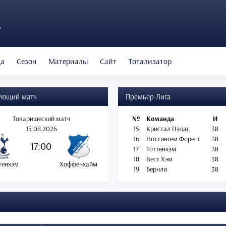
"
да
Сезон
Материалы
Сайт
Тотализатор
ующий матч
Премьер-Лига
Товарищеский матч
№
Команда
И
15.08.2026
15
Кристал Пэлас
38
16
Ноттингем Форест
38
17:00
17
Тоттенхэм
38
18
Вест Хэм
38
тенхэм
Хоффенхайм
19
Бернли
38