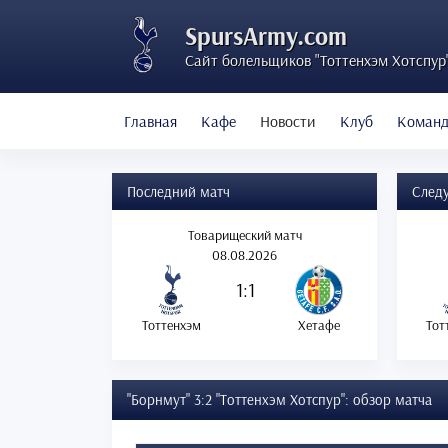
SpursArmy.com
Сайт болельщиков "Тоттенхэм Хотспур
Главная
Кафе
Новости
Клуб
Коман
Последний матч
След
Товарищеский матч
08.08.2026
1:1
Тоттенхэм
Хетафе
Тот
"Борнмут" 3:2 "Тоттенхэм Хотспур": обзор матча