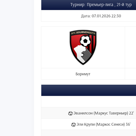
Турнир: Премьер-лига , 21-й тур
Дата: 07.01.2026 22:30
Борнмут
Эванилсон (Маркус Таверньер) 22'
Эли Крупи (Маркос Сенеси) 36'