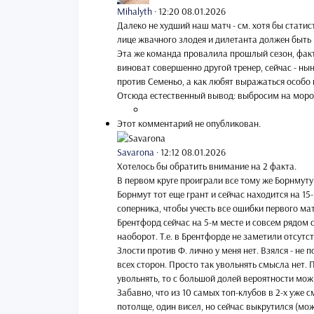
Mihalyth
·
12:20 08.01.2026
Далеко не худший наш матч - см. хотя бы статис
лице жвачного злодея и дилетанта должен быть
Эта же команда провалила прошлый сезон, факти
виноват совершенно другой тренер, сейчас - ны
против Семеньо, а как любят выражаться особо
Отсюда естественный вывод: выбросим на моро
Этот комментарий не опубликован.
Savarona
·
12:12 08.01.2026
Хотелось бы обратить внимание на 2 факта.
В первом круге проиграли все тому же Борнмуту 
Борнмут тот еще грант и сейчас находится на 15
соперника, чтобы учесть все ошибки первого мат
Брентфорд сейчас на 5-м месте и совсем рядом с
наоборот. Т.е. в Брентфорде не заметили отсутс
Злости против Ф. лично у меня нет. Взялся - не 
всех сторон. Просто так увольнять смысла нет. П
увольнять, то с большой долей вероятности можн
Забавно, что из 10 самых топ-клубов в 2-х уже с
потолще, один висел, но сейчас выкрутился (мож