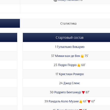
Статистика
Стартовый состав
1
Гульельмо Викарио
37
Микки ван де Вен
75'
23
Педро Порро
60'
17
Кристиан Ромеро
24
Джед Спенс
30
Родриго Бентанкур
87'
39
Рандаль Коло Муани
61'
67'