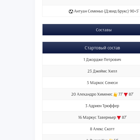
Антуан Семеньо (Дэвид Брукс) 90+5'
Составы
Стартовый состав
1 Джордже Петрович
23 Джеймс Хилл
5 Маркос Сенеси
20 Алехандро Хименес
77'
87'
3 Адриен Трюффер
16 Маркус Таверньер
87'
8 Алекс Скотт