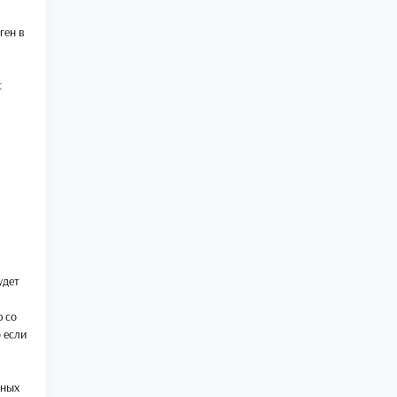
ген в
с
удет
ю со
о если
ьных