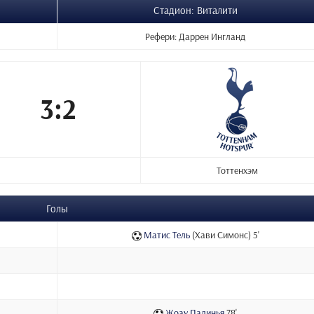
Стадион: Виталити
Рефери: Даррен Ингланд
3:2
Тоттенхэм
Голы
Матис Тель
(Хави Симонс) 5'
Жоау Палинья
78'