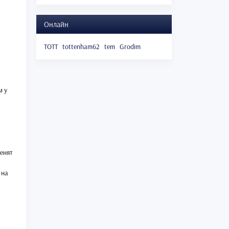
Онлайн
TOTT
tottenham62
tem
Grodim
м у
менят
 на