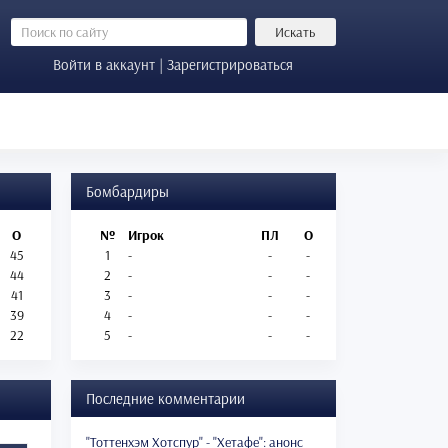
Искать
Войти в аккаунт | Зарегистрироваться
Бомбардиры
О
№
Игрок
ПЛ
О
45
1
-
-
-
44
2
-
-
-
41
3
-
-
-
39
4
-
-
-
22
5
-
-
-
Последние комментарии
"Тоттенхэм Хотспур" - "Хетафе": анонс