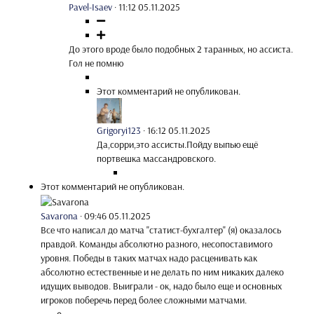
Pavel-Isaev
·
11:12 05.11.2025
До этого вроде было подобных 2 таранных, но ассиста.
Гол не помню
Этот комментарий не опубликован.
Grigoryi123
·
16:12 05.11.2025
Да,сорри,это ассисты.Пойду выпью ещё
портвешка массандровского.
Этот комментарий не опубликован.
Savarona
·
09:46 05.11.2025
Все что написал до матча "статист-бухгалтер" (я) оказалось
правдой. Команды абсолютно разного, несопоставимого
уровня. Победы в таких матчах надо расценивать как
абсолютно естественные и не делать по ним никаких далеко
идущих выводов. Выиграли - ок, надо было еще и основных
игроков поберечь перед более сложными матчами.