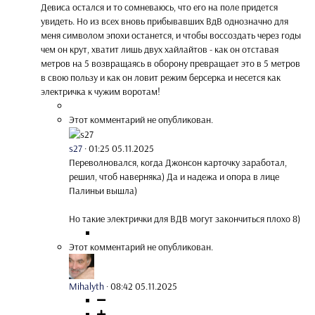
Девиса остался и то сомневаюсь, что его на поле придется
увидеть. Но из всех вновь прибывавших ВдВ однозначно для
меня символом эпохи останется, и чтобы воссоздать через годы
чем он крут, хватит лишь двух хайлайтов - как он отставая
метров на 5 возвращаясь в оборону превращает это в 5 метров
в свою пользу и как он ловит режим берсерка и несется как
электричка к чужим воротам!
Этот комментарий не опубликован.
s27
·
01:25 05.11.2025
Переволновался, когда Джонсон карточку заработал,
решил, чтоб наверняка) Да и надежа и опора в лице
Палиньи вышла)
Но такие электрички для ВДВ могут закончиться плохо 8)
Этот комментарий не опубликован.
Mihalyth
·
08:42 05.11.2025