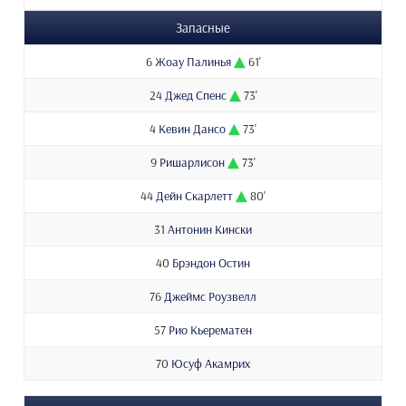
Запасные
6
Жоау Палинья
61'
24
Джед Спенс
73'
4
Кевин Дансо
73'
9
Ришарлисон
73'
44
Дейн Скарлетт
80'
31
Антонин Кински
40
Брэндон Остин
76
Джеймс Роузвелл
57
Рио Кьерематен
70
Юсуф Акамрих