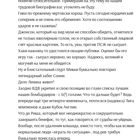
понятие относительное. Примерами на эту тему из нашей
трудовой биографии вас утомлять не буду.
Гиви по-прежнему чертовски хорош. Пусть сегодня нордический
соперник и не очень его обременял. Хотя по соотношению
ударов и не скажешь!
Джонсон, который на вид мухи не способен обидеть, отметился
не только ювелирным голом, но и открыл собственный лицевой
счёт красных карточек. То есть, увы, против ПСЖ не сыграет.
Хави наконец-то удостоился овации публики. Оценил бы его
игру так - сыграл неровно, но хорошо. Надеюсь, великий и
могучий на меня не обидится.
Ну и блистательный спурт Микки буквально повторил
легендарный забег Сонни.
Дело Ленина живет!
Заодно ВДВ укрепил и свою позицию во главе списка лучших
наших бомбардиров - с 6(!) голами. Что-то дальше будет? Ведь
впереди ещё три четверти чемпионата, почти вся (надеюсь) Лига
чемпионов и даже Кубок Англии.
Что до Риша, который мог неоднократно и сокрушительно
завершить бенефис, то тут, как говорится, от судьбы не уйдешь.
Вообще, после удаления команда, вместо того, чтобы как всякие
нормальные люди «играть по ситуации», под рев трибун
буквально понеслась вперед.