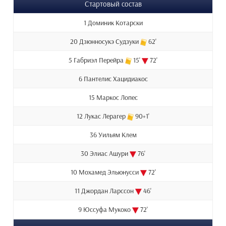
Стартовый состав
1 Доминик Котарски
20 Дзюнносукэ Судзуки
62'
5 Габриэл Перейра
15'
72'
6 Пантелис Хацидиакос
15 Маркос Лопес
12 Лукас Лерагер
90+1'
36 Уильям Клем
30 Элиас Ашури
76'
10 Мохамед Эльюнусси
72'
11 Джордан Ларссон
46'
9 Юссуфа Мукоко
72'