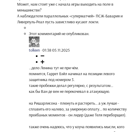
Может, нам стоит уже с начала игры выходить на поле в
меньшинстве?
А наблюдатели параллельных «суперматчей» ПСЖ-Бавария и
Ливерпуль-Реал пусть завистливо кусают локти.
Этот комментарий не опубликован.
tolkien
·
01:38 05.11.2025
...дело Ленина тут не при чём.
помнится, Гаррет Бэйл начинал на позиции левого
защитника под номером 3.
такие пробежки делал регулярно, с результатом...
как бы Ван де вен не перекочевал в атакующую.
на Ришарлисона - плюнуть и растереть... а уж лучше -
сплавить его налево, за умереную оплату... по количеству
проёбаных моментов - он лидер (даже Теля переборщил).
также очень надеюсь, что у коуча появились мысли, кого