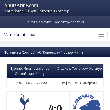
SpursArmy.com
Сайт болельщиков "Тоттенхэм Хотспур"
Войти в аккаунт | Зарегистрироваться
Матчи и таблица
"Тоттенхэм Хотспур" 4-0 "Копенгаген": обзор матча
Турнир: Лига чемпионов ,
Стадион: Тоттенхэм Хотспур
Общий этап. 4-й тур
Дата: 04.11.2025 23:00
Рефери: Эрик Ламбрехтс
4:0