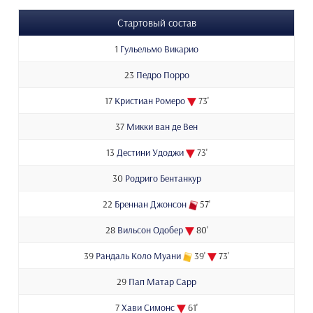
Стартовый состав
1
Гульельмо Викарио
23
Педро Порро
17
Кристиан Ромеро
73'
37
Микки ван де Вен
13
Дестини Удоджи
73'
30
Родриго Бентанкур
22
Бреннан Джонсон
57'
28
Вильсон Одобер
80'
39
Рандаль Коло Муани
39'
73'
29
Пап Матар Сарр
7
Хави Симонс
61'