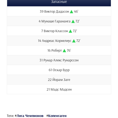
Запасные
39 Виктор Дадасон
46'
4 Мунаше Гарананга
72'
7 Виктор Классон
72'
14 Андреас Корнелиус
72'
16 Роберт
76'
31 Рунар Алекс Рунарссон
61 Оскар Буур
22 Йорам Заге
21 Мадс Мадсен
Теги:
#
Лига Чемпионов
#
Копенгаген