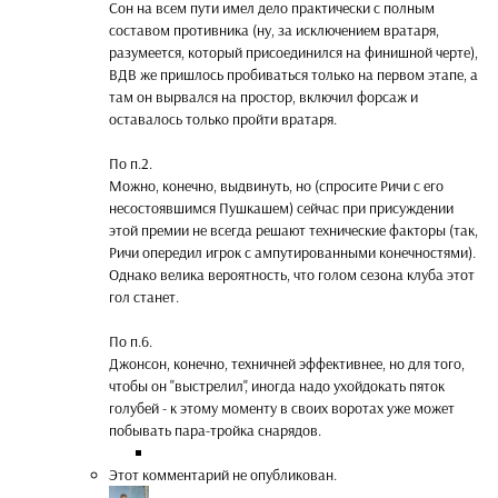
Сон на всем пути имел дело практически с полным
составом противника (ну, за исключением вратаря,
разумеется, который присоединился на финишной черте),
ВДВ же пришлось пробиваться только на первом этапе, а
там он вырвался на простор, включил форсаж и
оставалось только пройти вратаря.
По п.2.
Можно, конечно, выдвинуть, но (спросите Ричи с его
несостоявшимся Пушкашем) сейчас при присуждении
этой премии не всегда решают технические факторы (так,
Ричи опередил игрок с ампутированными конечностями).
Однако велика вероятность, что голом сезона клуба этот
гол станет.
По п.6.
Джонсон, конечно, техничней эффективнее, но для того,
чтобы он "выстрелил", иногда надо ухойдокать пяток
голубей - к этому моменту в своих воротах уже может
побывать пара-тройка снарядов.
Этот комментарий не опубликован.