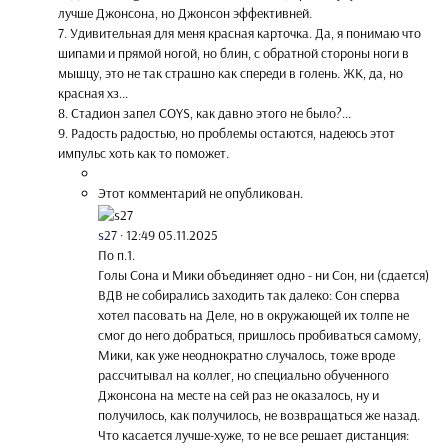
лучше Джонсона, но Джонсон эффективней.
7. Удивительная для меня красная карточка. Да, я понимаю что
шипами и прямой ногой, но блин, с обратной стороны ноги в
мышцу, это не так страшно как спереди в голень. ЖК, да, но
красная хз...
8. Стадион запел COYS, как давно этого не было?...
9. Радость радостью, но проблемы остаются, надеюсь этот
импульс хоть как то поможет.
Этот комментарий не опубликован.
s27
·
12:49 05.11.2025
По п.1.
Голы Сона и Мики объединяет одно - ни Сон, ни (сдается)
ВДВ не собирались заходить так далеко: Сон сперва
хотел пасовать на Деле, но в окружающей их толпе не
смог до него добраться, пришлось пробиваться самому,
Мики, как уже неоднократно случалось, тоже вроде
рассчитывал на коллег, но специально обученного
Джонсона на месте на сей раз не оказалось, ну и
получилось, как получилось, не возвращаться же назад.
Что касается лучше-хуже, то не все решает дистанция: