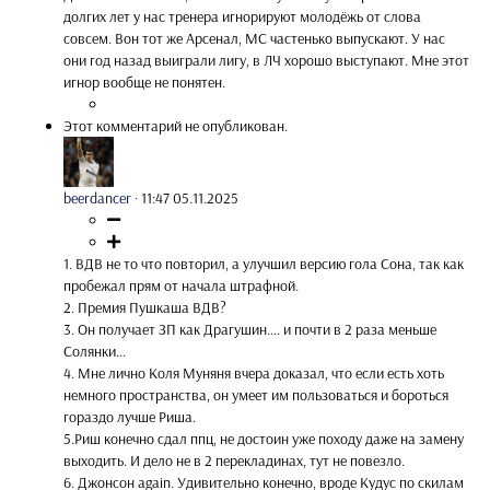
долгих лет у нас тренера игнорируют молодёжь от слова
совсем. Вон тот же Арсенал, МС частенько выпускают. У нас
они год назад выиграли лигу, в ЛЧ хорошо выступают. Мне этот
игнор вообще не понятен.
Этот комментарий не опубликован.
beerdancer
·
11:47 05.11.2025
1. ВДВ не то что повторил, а улучшил версию гола Сона, так как
пробежал прям от начала штрафной.
2. Премия Пушкаша ВДВ?
3. Он получает ЗП как Драгушин.... и почти в 2 раза меньше
Солянки...
4. Мне лично Коля Муняня вчера доказал, что если есть хоть
немного пространства, он умеет им пользоваться и бороться
гораздо лучше Риша.
5.Риш конечно сдал ппц, не достоин уже походу даже на замену
выходить. И дело не в 2 перекладинах, тут не повезло.
6. Джонсон again. Удивительно конечно, вроде Кудус по скилам