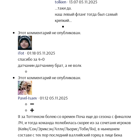
tolkien
·
13:07 05.11.2025
...таки да.
наш левый фланг тогда был самый
крепкий...
Этот комментарий не опубликован.
iTot
·
01:18 05.11.2025
спасибо за 4+0
датчанин датчанину брат, а не волк
Этот комментарий не опубликован.
Pavel-Isaev
·
01:12 05.11.2025
Я за Тоттенхэм болею со времен Поча еще до сезона с финалом
ЛЧ, и тогда команда полюбилась скорее из-за сочетаня игроков
(Кейн/Сон/Эриксэн/Алли/Льорис/Тоби/Ян), в нынешнем
составе с тех пор последний валлийский горец в лице Бена