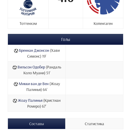
Тоттенхэм
Копенгаген
Голы
Бреннан Джонсон
(Хави
Симонс) 19'
Вильсон Одобер
(Рандаль
Коло Муани) 51'
Микки ван де Вен
(Жоау
Палинья) 64'
Жоау Палинья
(Кристиан
Ромеро) 67'
Составы
Статистика