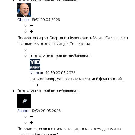
Obdob
·
18:51 20.05.2026
Последнюю игру с Эвертоном будет судить Майкл Оливер, и вы
все знаете, что это значит для Тоттенхэма.
Этот комментарий не опубликован.
Izerman
·
19:50 20.05.2026
вот жэж пидор, уж простите мне за мой французский...
Этот комментарий не опубликован.
Shamil
·
12:34 20.05.2026
Получается, если вэст хем затащит, то мы с чемоданами на
вокзал в Чемпионшип?