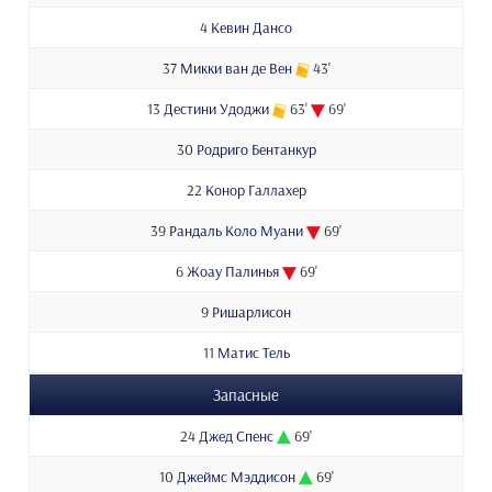
4
Кевин Дансо
37
Микки ван де Вен
43'
13
Дестини Удоджи
63'
69'
30
Родриго Бентанкур
22
Конор Галлахер
39
Рандаль Коло Муани
69'
6
Жоау Палинья
69'
9
Ришарлисон
11
Матис Тель
Запасные
24
Джед Спенс
69'
10
Джеймс Мэддисон
69'