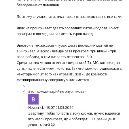
благодеяние от павлинов.
По этому случаю статистика - вещь относительная, но все-таки.
Лидс не проигрывает девять последних матчей подряд. То есть,
проиграл в последний раз десять туров назад.
Эвертон в тех же десяти турах шесть последних матчей не
выигрывал. А всего - четыре раза проиграл, три ничьи и три
раза победил, в том числе тех же пенсов - 3:0.
Среди ничьих можно отметить недавние 3:3 с МС, которые, по
сути, лишили Сити чемпионства. Так что, можно предположить,
некоторый опыт того как отравить жизнь до крайности
мотивированному сопернику у них имеется.
Этот комментарий не опубликован.
Nevderick
·
18:07 21.05.2026
Эвертону чтобы попасть в зону кубков, нужно надеятся
что Челси проиграет, ну и побеждать ТТХ разницей в
девять мячей 😅