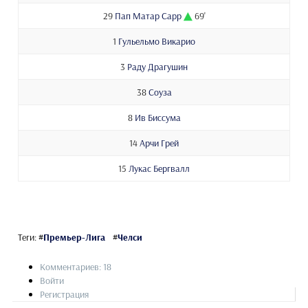
29
Пап Матар Сарр
69'
1
Гульельмо Викарио
3
Раду Драгушин
38
Соуза
8
Ив Биссума
14
Арчи Грей
15
Лукас Бергвалл
Теги:
#
Премьер-Лига
#
Челси
Комментариев: 18
Войти
Регистрация