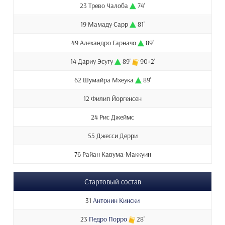
23 Трево Чалоба
74'
19 Мамаду Сарр
81'
49 Алехандро Гарначо
89'
14 Дариу Эсугу
89'
90+2'
62 Шумайра Мхеука
89'
12 Филип Йоргенсен
24 Рис Джеймс
55 Джесси Дерри
76 Райан Кавума-Маккуин
Стартовый состав
31
Антонин Кински
23
Педро Порро
28'