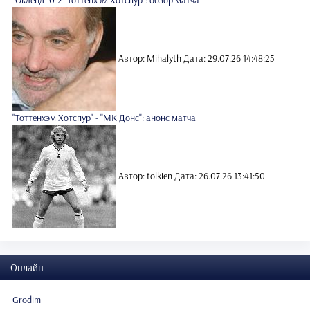
"Окленд" 0-2 "Тоттенхэм Хотспур": обзор матча
Автор: Mihalyth
Дата: 29.07.26 14:48:25
"Тоттенхэм Хотспур" - "МК Донс": анонс матча
Автор: tolkien
Дата: 26.07.26 13:41:50
Онлайн
Grodim