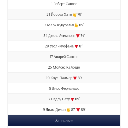
1 Роберт Санчес
21 Йоррел Хато
79'
3 Марк Кукурелья
85'
34 Джош Ачимпонг
74'
29 Уэсли Фофана
81'
17 Андрей Сантос
25 Мойсес Кайседо
10 Коул Палмер
89'
8 Энцо Фернандес
7 Педру Нету
89'
9 Лиам Делап
87'
89'
Запасные