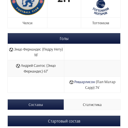
Челси
Тоттенхэм
Голы
Энцо Фернандес (Педру Нету)
18'
Андрей Сантос (Энцо
Фернандес) 67'
Ришарлисон
(Пап Матар
Сарр) 74'
Составы
Статистика
Стартовый состав