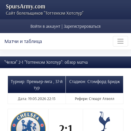
SpursArmy.com
Сайт болельщиков "Тоттенхэм Хотспур"
Войти в аккаунт | Зарегистрироваться
Матчи и таблица
"Челси" 2-1 "Тоттенхэм Хотспур": обзор матча
Турнир: Премьер-лига , 37-й
Стадион: Стэмфорд Бридж
тур
Дата: 19.05.2026 22:15
Рефери: Стюарт Атвелл
2:1