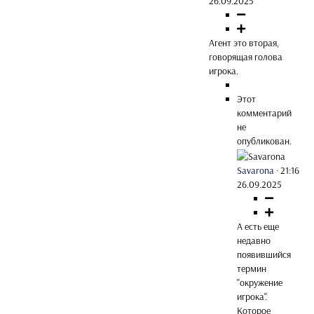
26.09.2025
Агент это вторая,
говорящая голова
игрока.
Этот
комментарий
не
опубликован.
Savarona
·
21:16
26.09.2025
А есть еще
недавно
появившийся
термин
"окружение
игрока".
Которое