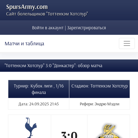
SpursArmy.com
Сайт болельщиков "Тоттенхэм Хотспур"
Войти в аккаунт | Зарегистрироваться
Матчи и таблица
"Тоттенхэм Хотспур" 3:0 "Донкастер": обзор матча
Турнир: Кубок лиги , 1/16
Стадион: Тоттенхэм Хотспур
финала
Дата: 24.09.2025 21:45
Рефери: Эндрю Мэдли
3:0