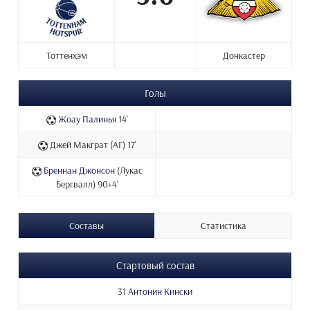
Тоттенхэм
Донкастер
Голы
Жоау Палинья
14'
Джей Макграт (АГ) 17'
Бреннан Джонсон
(Лукас
Бергвалл) 90+4'
Составы
Статистика
Стартовый состав
31
Антонин Кински