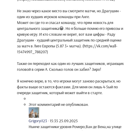
Не знаю через какое место вы смотрите матчи, но Драгушин -
один из худших игроков команды при Анге.
Может он где-то и спасал команду, что прям новость для
центрального защитника😀. Но я больше помню его привозы и
кривую игру. И кто словам не верит, вот вам цифры - Раду
Драгушин - худший центральный защитник по средней оценке
за матч в Лиге Европы (5.87 3+ матча). (https://vk.com/wall-
15474997_788207)
Также он переходил как один из лучших защитников, играющих
головой в серии А. Сколько голов он забил? Зиро!
Я конечно верю, в то, что игроки могут заново раскрыться, но
факты выше остаются фактами. Для меня он лишь 4-5ый по
очереди защитник, который может выйти в старте.
Этот комментарий не опубликован.
Grigoryi123
·
15:35 25.09.2025
Нынче защитники уровня Ромеро,Ван де Вена,на улице