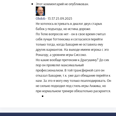
Этот комментарий не опубликован.
Obdob
·
13:37 25.09.2025
Не хотелось встревать в диалог двух старых
бабок у подъезда, но истина дороже.
По Телю вопросов нет - он в свое время считал
себя лучше Тоттенхэма и согласился перейти
только тогда, когда Бавария не оставила ему
других вариантов. На выходе имеем игрока с эго
Роналду, а уровнем игры Сиссоко.
Но какие вообще претензии к Драгушину? До сих
пор он проявлял максимальный
профессионализм. В той трансферной саге он
отказал Баварии, т.к. уже дал обещание перейти к
нам. За это я могу ему только поаплодировать. Он
не сильно подходил под стиль игры Анжика, но
при нормальном тренере обязательно раскроется.