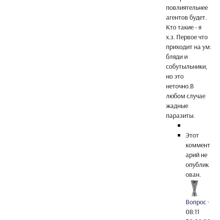
повлиятельнее
агентов будет.
Кто такие - я
х.з. Первое что
приходит на ум:
бляди и
собутыльники,
но это
неточно.В
любом случае
жадные
паразиты.
Этот
коммент
арий не
опублик
ован.
Вопрос
·
08:11