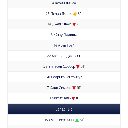
4
Кевин Дансо
23
Педро Порро
85'
24
Джед Спенс
75'
6
Жоау Палинья
14
Арчи Грей
22
Бреннан Джонсон
28
Вильсон Одобер
61'
30
Родриго Бентанкур
7
Хави Симонс
61'
11
Матис Тель
87'
Запасные
15
Лукас Бергвалл
61'