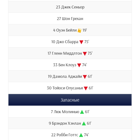
23 Джек Сеньор
27 Шон Грехан
4 Оуэн Бейли
19'
10 Джо Сбарра
75'
17 Гленн Миддлтон
75'
33 Бен Клоуз
74'
19 Дамола Аджайи
61'
30 Тойоси Олусанья
61'
Запасные
7 Люк Молинью
61'
9 Брэндон Хэнлан
61'
22 Робби Готтс
74'