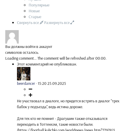
Популярные
Новые
Старые
Свернуть все
Развернуть все
Вы должны войти в аккаунт
символов осталось.
Loading comment...
The comment will be refreshed after
00:00
.
Этот комментарий не опубликован.
beerdancer
·
15:20 25.09.2025
Не участвовал в диалоге, но придется встрять в диалог "трех
бабок у подъезда", ведь истина дороже.
Для тех кто не помнит - Драгушин также отказывался
переходить в Тоттенхэм, такие новости были.
(https://football.kulichki.com/worldnews/news.htm?779782)