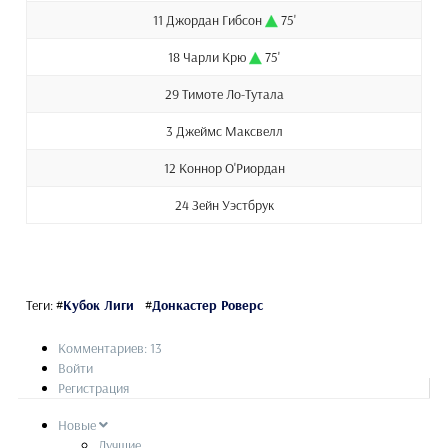
11 Джордан Гибсон
75'
18 Чарли Крю
75'
29 Тимоте Ло-Тутала
3 Джеймс Максвелл
12 Коннор О'Риордан
24 Зейн Уэстбрук
Теги:
#
Кубок Лиги
#
Донкастер Роверс
Комментариев: 13
Войти
Регистрация
Новые
Лучшие