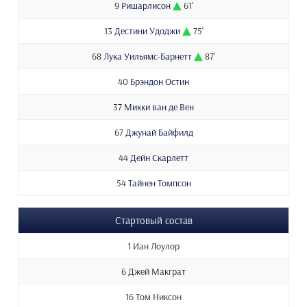
9
Ришарлисон
61'
13
Дестини Удоджи
75'
68
Лука Уильямс-Барнетт
87'
40
Брэндон Остин
37
Микки ван де Вен
67
Джунай Байфилд
44
Дейн Скарлетт
54
Тайнен Томпсон
Стартовый состав
1 Иан Лоулор
6 Джей Макграт
16 Том Никсон