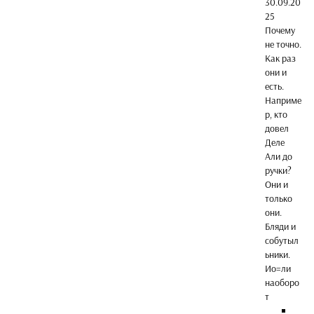
30.09.20
25
Почему
не точно.
Как раз
они и
есть.
Наприме
р, кто
довел
Деле
Али до
ручки?
Они и
только
они.
Бляди и
собутыл
ьники.
Ио=ли
наоборо
т