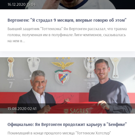
16.12.2020 15:04
Вертонген: "Я страдал 9 месяцев, впервые говорю об этом"
Бывший защитник "Тоттенхэма" Ян Вертонген рассказал, что травма
головы, полученная им в полуфинале Лиги чемпионов, сказывалась
на нем в...
15.08.2020 02:41
Официально: Ян Вертонген продолжит карьеру в "Бенфике"
Покинувший в конце прошлого месяца "Тоттенхэм Хотспур"