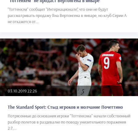
"Тоттенхем" не продаст Вертонгена в январе
"Тоттенхэм" сообщил "Интернационале", что они не будут
рассматривать продажу Яна Вертонгена в январе, но клуб Серии А
не откажется от...
03.10.2019 22:26
The Standard Sport: Стыд игроков и молчание Почеттино
Потрясенные до основания игроки "Тоттенхэма" начали собственный
разбор полетов в раздевалке по поводу унизительного поражения
2:7,...