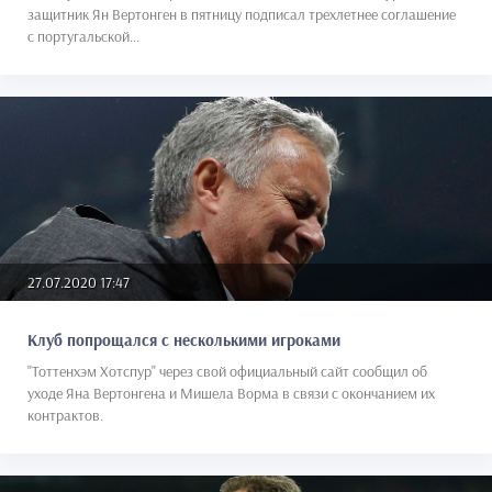
защитник Ян Вертонген в пятницу подписал трехлетнее соглашение
с португальской...
27.07.2020 17:47
Клуб попрощался с несколькими игроками
"Тоттенхэм Хотспур" через свой официальный сайт сообщил об
уходе Яна Вертонгена и Мишела Ворма в связи с окончанием их
контрактов.