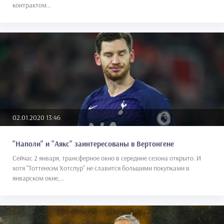
контрактом...
02.01.2020 13:46
"Наполи" и "Аякс" заинтересованы в Вертонгене
Сейчас 2 января, трансферное окно в середине сезона открыто. И
хотя "Тоттенхэм Хотспур" не славится большими покупками в
январском окне,...