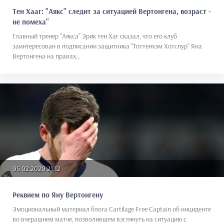
Тен Хааг: "Аякс" следит за ситуацией Вертонгена, возраст -
не помеха"
Главный тренер "Аякса" Эрик тен Хаг сказал, что его клуб
заинтересован в подписании защитника "Тоттенхэм Хотспур" Яна
Вертонгена на правах...
06.02.2020 21:12
Реквием по Яну Вертонгену
Эмоциональный материал блога Cartilage Free Captain об инциденте
во вчерашнем матче, позволившем взглянуть на ситуацию с