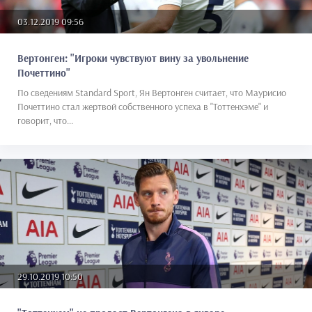
03.12.2019 09:56
Вертонген: "Игроки чувствуют вину за увольнение
Почеттино"
По сведениям Standard Sport, Ян Вертонген считает, что Маурисио
Почеттино стал жертвой собственного успеха в "Тоттенхэме" и
говорит, что...
29.10.2019 10:50