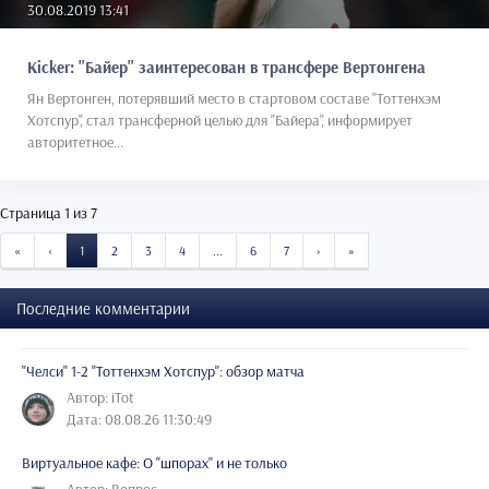
30.08.2019 13:41
Kicker: "Байер" заинтересован в трансфере Вертонгена
Ян Вертонген, потерявший место в стартовом составе "Тоттенхэм
Хотспур", стал трансферной целью для "Байера", информирует
авторитетное...
Страница 1 из 7
START
PREVIOUS
NEXT
END
«
‹
1
2
3
4
...
6
7
›
»
Последние комментарии
"Челси" 1-2 "Тоттенхэм Хотспур": обзор матча
Автор: iTot
Дата: 08.08.26 11:30:49
Виртуальное кафе: О "шпорах" и не только
Автор: Вопрос