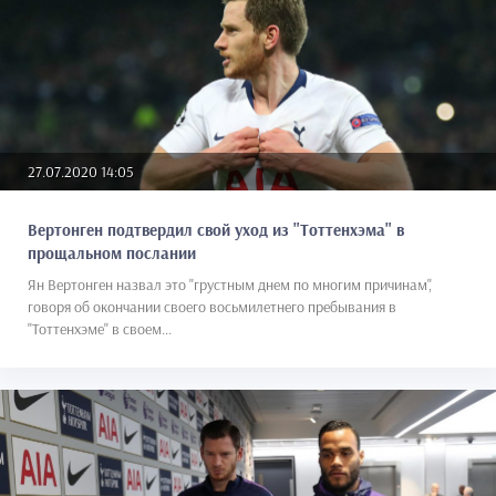
27.07.2020 14:05
Вертонген подтвердил свой уход из "Тоттенхэма" в
прощальном послании
Ян Вертонген назвал это "грустным днем по многим причинам",
говоря об окончании своего восьмилетнего пребывания в
"Тоттенхэме" в своем...