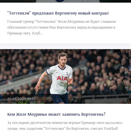
"Тоттенхэм" предложил Вертонгену новый контракт
Главный тренер "Тоттенхэма" Жозе Моуриньо не будет слишком
обеспокоен отсутствием Яна Вертонгена перед возвращением в
Премьер-лигу. Клуб...
26.03.2020 19:57
Кем Жозе Моуриньо может заменить Вертонгена?
За последнее десятилетие немногие игроки Премьер-лиги оказались
лучше, чем защитник "Тоттенхэма" Ян Вертонген, считает Football