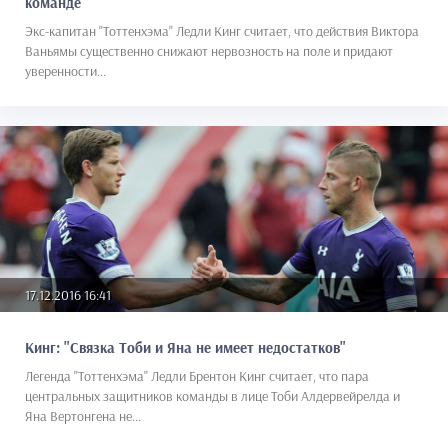
команде"
Экс-капитан "Тоттенхэма" Ледли Кинг считает, что действия Виктора
Ваньямы существенно снижают нервозность на поле и придают
уверенности...
17.12.2016 16:41
Кинг: "Связка Тоби и Яна не имеет недостатков"
Легенда "Тоттенхэма" Ледли Брентон Кинг считает, что пара
центральных защитников команды в лице Тоби Алдервейрелда и
Яна Вертонгена не...