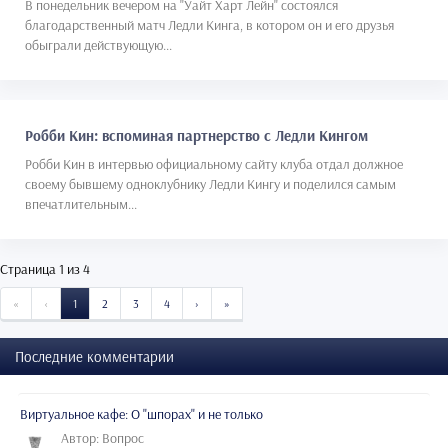
В понедельник вечером на "Уайт Харт Лейн" состоялся
благодарственный матч Ледли Кинга, в котором он и его друзья
обыграли действующую...
Робби Кин: вспоминая партнерство с Ледли Кингом
Робби Кин в интервью официальному сайту клуба отдал должное
своему бывшему одноклубнику Ледли Кингу и поделился самым
впечатлительным...
Страница 1 из 4
START
PREVIOUS
NEXT
END
«
‹
1
2
3
4
›
»
Последние комментарии
Виртуальное кафе: О "шпорах" и не только
Автор: Вопрос