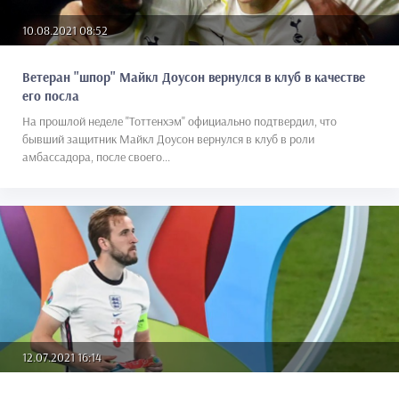
10.08.2021 08:52
Ветеран "шпор" Майкл Доусон вернулся в клуб в качестве
его посла
На прошлой неделе "Тоттенхэм" официально подтвердил, что
бывший защитник Майкл Доусон вернулся в клуб в роли
амбассадора, после своего...
12.07.2021 16:14