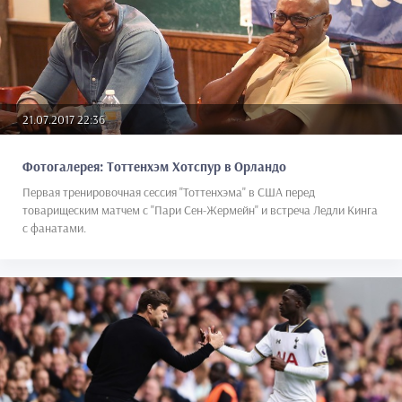
21.07.2017 22:36
Фотогалерея: Тоттенхэм Хотспур в Орландо
Первая тренировочная сессия "Тоттенхэма" в США перед
товарищеским матчем с "Пари Сен-Жермейн" и встреча Ледли Кинга
с фанатами.