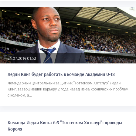
24.07.2014 01:52
Ледли Кинг будет работать в команде Академии U-18
Легендарный центральный защитник "Тоттенхэм Хотспур" Ледли
Кинг, завершивший карьеру 2 года назад из-за хронических проблем
с коленом, а...
Команда Ледли Кинга 6:3 "Тоттенхэм Хотспур": проводы
Короля