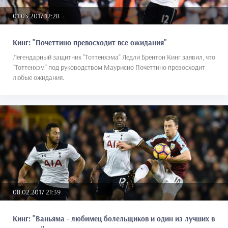
01.03.2017 12:28
Кинг: "Почеттино превосходит все ожидания"
Легендарный защитник "Тоттенхэма" Ледли Брентон Кинг заявил, что
"Тоттенхэм" под руководством Маурисио Почеттино превосходит
любые ожидания.
08.02.2017 21:39
Кинг: "Ваньяма - любимец болельщиков и один из лучших в