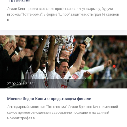
"Тоттенхэме"
Ледли Кинг провел всю свою профессиональную карьеру, будучи
игроком "Тоттенхэма". В форме "Шпор" защитник отыграл 14 сезонов
в...
27.02.2015 21:58
Мнение Ледли Кинга о предстоящем финале
Легендарный защитник "Тоттенхэма" Ледли Брентон Кинг, имеющий
самое прямое отношение к завоеванию последнего на данный
момент трофея в...