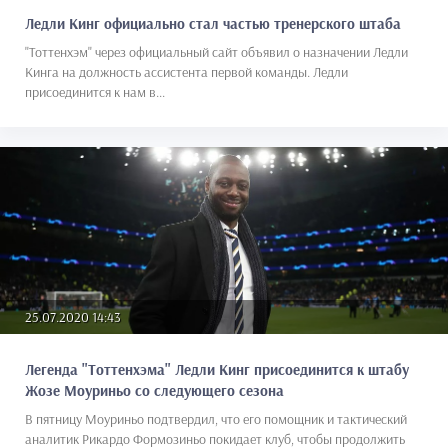
Ледли Кинг официально стал частью тренерского штаба
"Тоттенхэм" через официальный сайт объявил о назначении Ледли
Кинга на должность ассистента первой команды. Ледли
присоединится к нам в...
25.07.2020 14:43
Легенда "Тоттенхэма" Ледли Кинг присоединится к штабу
Жозе Моуриньо со следующего сезона
В пятницу Моуриньо подтвердил, что его помощник и тактический
аналитик Рикардо Формозиньо покидает клуб, чтобы продолжить