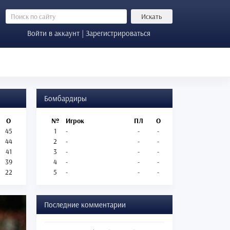
Искать
Войти в аккаунт | Зарегистрироваться
Бомбардиры
О
№
Игрок
ПЛ
О
45
1
-
-
-
44
2
-
-
-
41
3
-
-
-
39
4
-
-
-
22
5
-
-
-
Последние комментарии