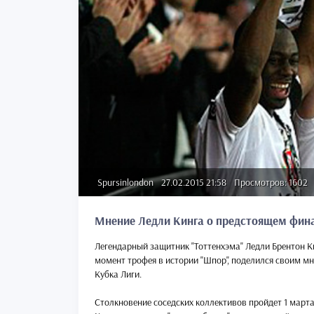
Spursinlondon
27.02.2015 21:58
Просмотров: 1602
Мнение Ледли Кинга о предстоящем фин
Легендарный защитник "Тоттенхэма" Ледли Брентон 
момент трофея в истории "Шпор", поделился своим мн
Кубка Лиги.
Столкновение соседских коллективов пройдет 1 марта