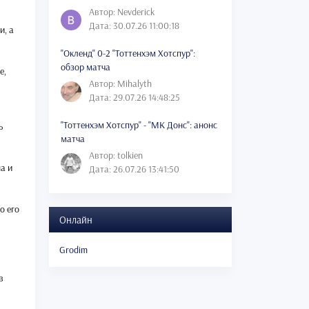
Автор: Nevderick
Дата: 30.07.26 11:00:18
и, а
"Окленд" 0-2 "Тоттенхэм Хотспур":
обзор матча
е,
Автор: Mihalyth
Дата: 29.07.26 14:48:25
"Тоттенхэм Хотспур" - "МК Донс": анонс
ь
матча
Автор: tolkien
а и
Дата: 26.07.26 13:41:50
о его
Онлайн
Grodim
в