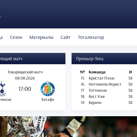
"
да
Сезон
Материалы
Сайт
Тотализатор
ующий матч
Премьер-Лига
Товарищеский матч
№
Команда
И
08.08.2026
15
Кристал Пэлас
38
16
Ноттингем Форест
38
17:00
17
Тоттенхэм
38
18
Вест Хэм
38
тенхэм
Хетафе
19
Бернли
38