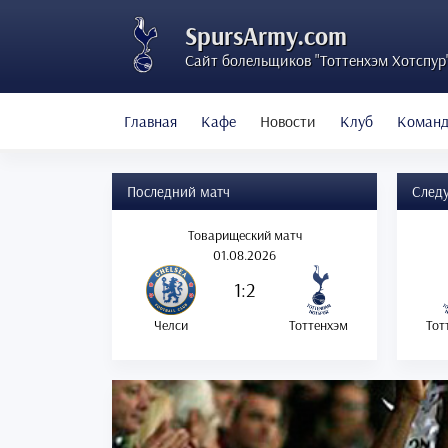
SpursArmy.com
Сайт болельщиков "Тоттенхэм Хотспур
Главная
Кафе
Новости
Клуб
Коман
Последний матч
След
Товарищеский матч
01.08.2026
1:2
Челси
Тоттенхэм
Тот