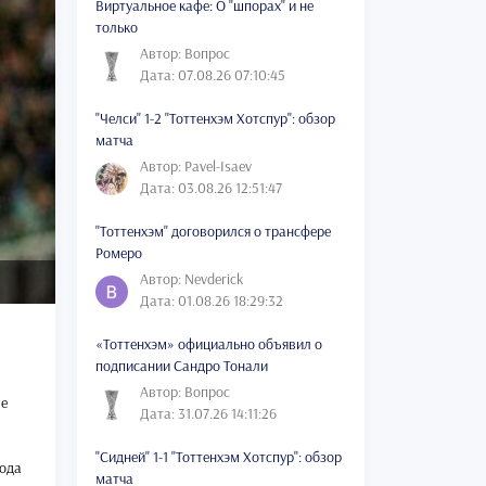
Виртуальное кафе: О "шпорах" и не
только
Автор: Вопрос
Дата: 07.08.26 07:10:45
"Челси" 1-2 "Тоттенхэм Хотспур": обзор
матча
Автор: Pavel-Isaev
Дата: 03.08.26 12:51:47
"Тоттенхэм" договорился о трансфере
Ромеро
Автор: Nevderick
Дата: 01.08.26 18:29:32
«Тоттенхэм» официально объявил о
подписании Сандро Тонали
Автор: Вопрос
ле
Дата: 31.07.26 14:11:26
"Сидней" 1-1 "Тоттенхэм Хотспур": обзор
года
матча