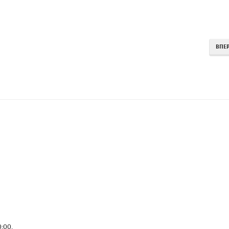
ВПЕ
0:00
.