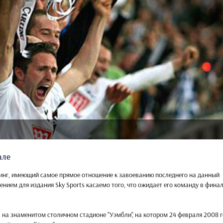
але
Кинг, имеющий самое прямое отношение к завоеванию последнего на данный
ением для издания Sky Sports касаемо того, что ожидает его команду в фина
 на знаменитом столичном стадионе "Уэмбли", на котором 24 февраля 2008 