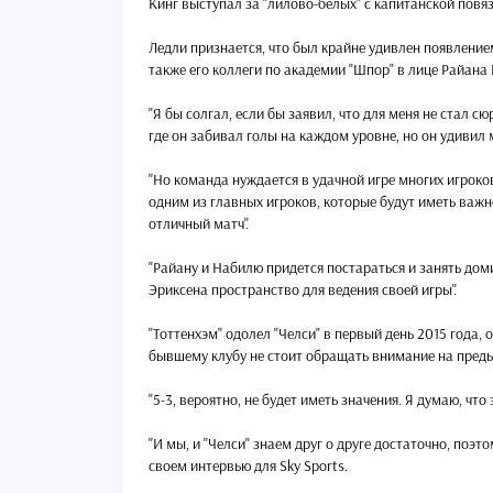
Кинг выступал за "лилово-белых" с капитанской повяз
Ледли признается, что был крайне удивлен появление
также его коллеги по академии "Шпор" в лице Райана
"Я бы солгал, если бы заявил, что для меня не стал
где он забивал голы на каждом уровне, но он удивил 
"Но команда нуждается в удачной игре многих игроков
одним из главных игроков, которые будут иметь важн
отличный матч".
"Райану и Набилю придется постараться и занять до
Эриксена пространство для ведения своей игры".
"Тоттенхэм" одолел "Челси" в первый день 2015 года, о
бывшему клубу не стоит обращать внимание на пред
"5-3, вероятно, не будет иметь значения. Я думаю, что
"И мы, и "Челси" знаем друг о друге достаточно, поэт
своем интервью для Sky Sports.