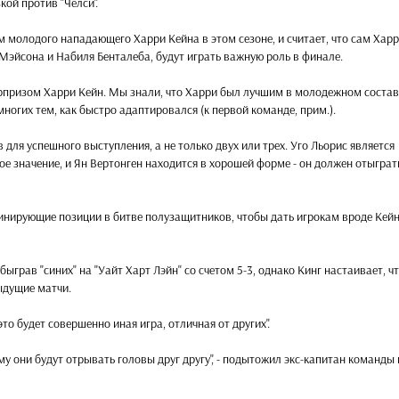
кой против "Челси".
м молодого нападающего Харри Кейна в этом сезоне, и считает, что сам Харр
 Мэйсона и Набиля Бенталеба, будут играть важную роль в финале.
 сюрпризом Харри Кейн. Мы знали, что Харри был лучшим в молодежном состав
многих тем, как быстро адаптировался (к первой команде, прим.).
 для успешного выступления, а не только двух или трех. Уго Льорис является
ое значение, и Ян Вертонген находится в хорошей форме - он должен отыграт
минирующие позиции в битве полузащитников, чтобы дать игрокам вроде Кейн
быграв "синих" на "Уайт Харт Лэйн" со счетом 5-3, однако Кинг настаивает, чт
ыдущие матчи.
 это будет совершенно иная игра, отличная от других".
ому они будут отрывать головы друг другу", - подытожил экс-капитан команды 