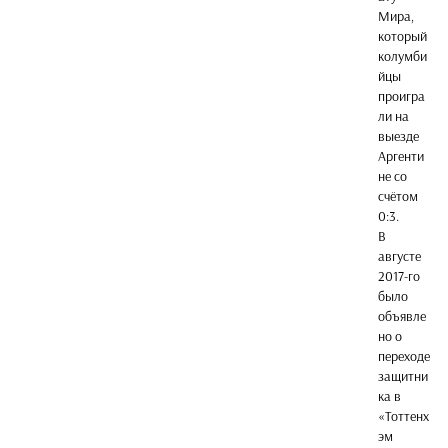
Мира,
который
колумби
йцы
проигра
ли на
выезде
Аргенти
не со
счётом
0:3.
В
августе
2017-го
было
объявле
но о
переходе
защитни
ка в
«Тоттенх
эм