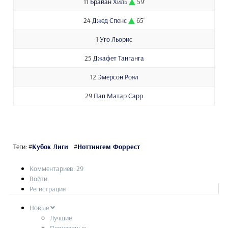
11
Брайан Хиль
59'
24
Джед Спенс
65'
1
Уго Льорис
25
Джафет Танганга
12
Эмерсон Роял
29
Пап Матар Сарр
Теги:
#
Кубок Лиги
#
Ноттингем Форрест
Комментариев: 29
Войти
Регистрация
Новые
Лучшие