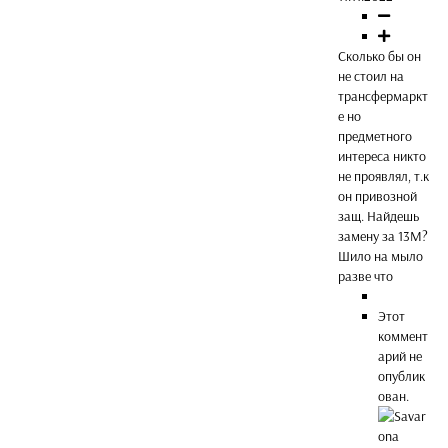
Сколько бы он
не стоил на
трансфермаркт
е но
предметного
интереса никто
не проявлял, т.к
он привозной
защ. Найдешь
замену за 13М?
Шило на мыло
разве что
Этот
коммент
арий не
опублик
ован.