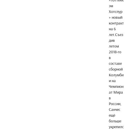
«Тоттенх
эм
Хотспур
» новый
контракт
на 6
лет.Съез
див
летом
2018-го
в
составе
сборной
Колумби
и на
Чемпион
ат Мира
в
России,
Санчес
ещё
больше
укрепилс