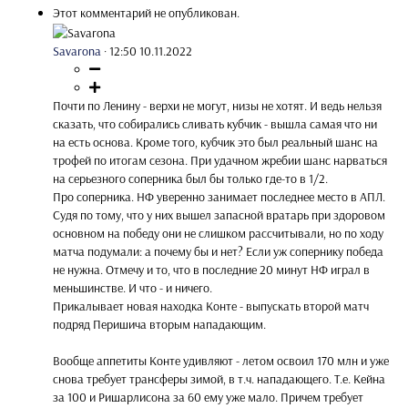
Этот комментарий не опубликован.
Savarona
·
12:50 10.11.2022
Почти по Ленину - верхи не могут, низы не хотят. И ведь нельзя
сказать, что собирались сливать кубчик - вышла самая что ни
на есть основа. Кроме того, кубчик это был реальный шанс на
трофей по итогам сезона. При удачном жребии шанс нарваться
на серьезного соперника был бы только где-то в 1/2.
Про соперника. НФ уверенно занимает последнее место в АПЛ.
Судя по тому, что у них вышел запасной вратарь при здоровом
основном на победу они не слишком рассчитывали, но по ходу
матча подумали: а почему бы и нет? Если уж сопернику победа
не нужна. Отмечу и то, что в последние 20 минут НФ играл в
меньшинстве. И что - и ничего.
Прикалывает новая находка Конте - выпускать второй матч
подряд Перишича вторым нападающим.
Вообще аппетиты Конте удивляют - летом освоил 170 млн и уже
снова требует трансферы зимой, в т.ч. нападающего. Т.е. Кейна
за 100 и Ришарлисона за 60 ему уже мало. Причем требует