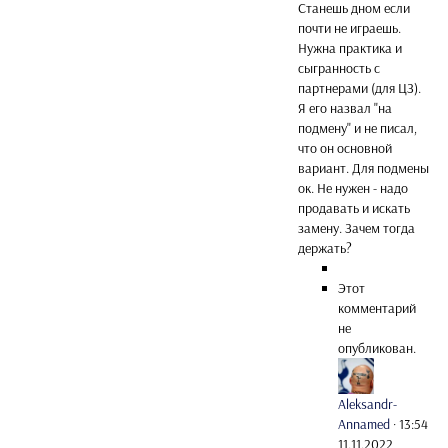
Станешь дном если
почти не играешь.
Нужна практика и
сыгранность с
партнерами (для ЦЗ).
Я его назвал "на
подмену" и не писал,
что он основной
вариант. Для подмены
ок. Не нужен - надо
продавать и искать
замену. Зачем тогда
держать?
Этот
комментарий
не
опубликован.
Aleksandr-
Annamed
·
13:54
11.11.2022