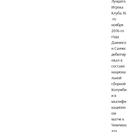
Лучшего
Игрока
Клуба.16
-го
ноября
2016-го
года
Давинсо
н Санчес
дебютир
овал в
составе
национа
льной
сборной
Колумби
и в
квалифи
кационн
ом
матче к
Чемпион
ату