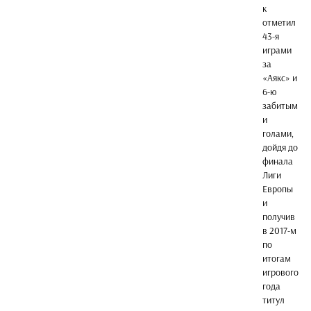
к
отметил
43-я
играми
за
«Аякс» и
6-ю
забитым
и
голами,
дойдя до
финала
Лиги
Европы
и
получив
в 2017-м
по
итогам
игрового
года
титул