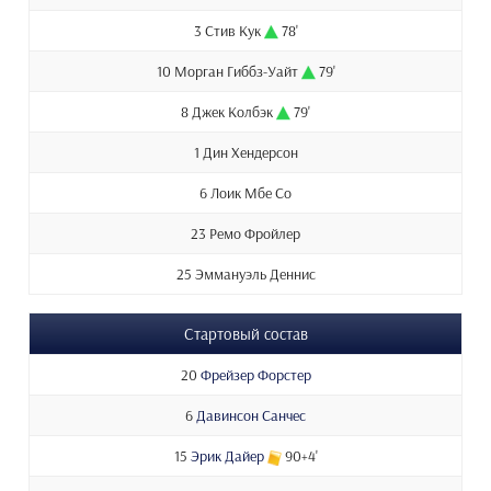
3 Стив Кук
78'
10 Морган Гиббз-Уайт
79'
8 Джек Колбэк
79'
1 Дин Хендерсон
6 Лоик Мбе Со
23 Ремо Фройлер
25 Эммануэль Деннис
Стартовый состав
20
Фрейзер Форстер
6
Давинсон Санчес
15
Эрик Дайер
90+4'