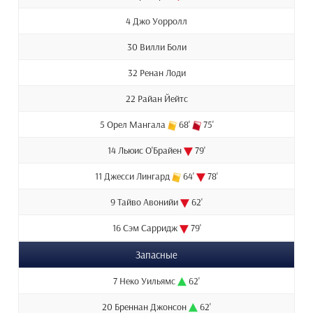
4 Джо Уорролл
30 Вилли Боли
32 Ренан Лоди
22 Райан Йейтс
5 Орел Мангала
68'
75'
14 Льюис О'Брайен
79'
11 Джесси Лингард
64'
78'
9 Тайво Авонийи
62'
16 Сэм Сарридж
79'
Запасные
7 Неко Уильямс
62'
20 Бреннан Джонсон
62'