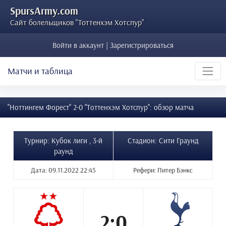
SpursArmy.com
Сайт болельщиков "Тоттенхэм Хотспур"
Войти в аккаунт | Зарегистрироваться
Матчи и таблица
"Ноттингем Форест" 2-0 "Тоттенхэм Хотспур": обзор матча
Турнир: Кубок лиги , 3-й
Стадион: Сити Граунд
раунд
Дата: 09.11.2022 22:45
Рефери: Питер Бэнкс
2:0