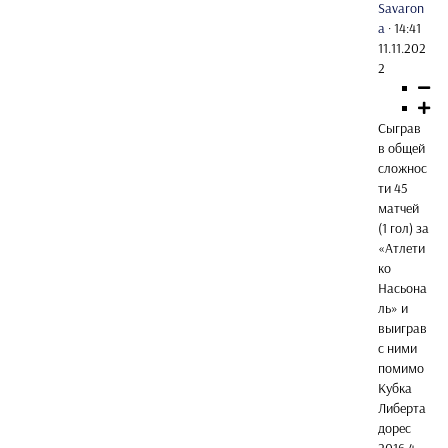
Savaron
a
·
14:41
11.11.202
2
Сыграв
в общей
сложнос
ти 45
матчей
(1 гол) за
«Атлети
ко
Насьона
ль» и
выиграв
с ними
помимо
Кубка
Либерта
дорес