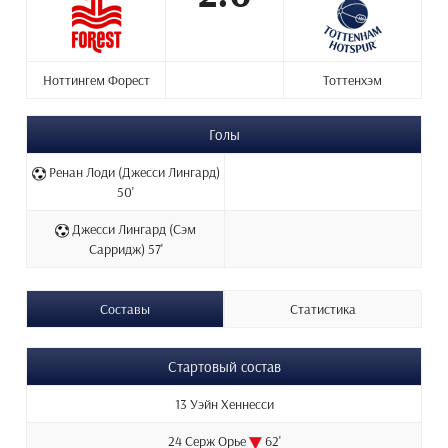
Ноттингем Форест
Тоттенхэм
Голы
Ренан Лоди (Джесси Лингард)
50'
Джесси Лингард (Сэм
Сарридж) 57'
Составы
Статистика
Стартовый состав
13 Уэйн Хеннесси
24 Серж Орье
62'