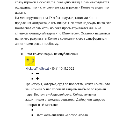
сразу игроков в основу, т.е. очевидно звезд. Пока же создается
ощущение, что и с купленным уже игроками Конте не знает что
делать.
На месте руководства ТХ я бы подумал, стоит ли Конте
продления контракта, о чем пишут. При этом надежды на то, что
Конте свалит сам есть, но пока просматривается лишь не
слишком очевидный вариант с Ювентусом. Остается надеяться
на то, что результаты Конте в сочетании с его трансферными
аппетитами решат проблему.
Этот комментарий не опубликован.
NickolaTheGreat
·
19:41 10.11.2022
Трансферы, которые, судя по новостям, хочет Конте - это
защитники. У нас хорошей защиты не было со времён
пары Вертонген-Алдервейрелд. Сейчас лучшим
защитником в команде считается Дайер, что здорово
говорит о её качестве.
Этот комментарий не опубликован.