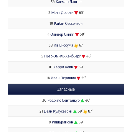
34
Клеман Лангле
2
Мэтт Доэрти
65'
19
Райан Сессеньон
4
Оливер Скипп
59'
38
Ив Биссума
67'
5
Пьер-Эмиль Хейбьерг
46'
10
Харри Кейн
59'
14
Иван Перишич
59'
Запасные
30
Родриго Бентанкур
46'
21
Деян Кулусевски
59'
87'
9
Ришарлисон
59'