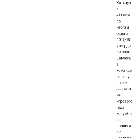
Хотспур
».
41 матч
по
итогам
сезона
2017/18
утверди
ли роль
Санчеса
в
команде
и сразу
после
окончан
ия
игрового
года
колумби
ец
подписа
л с