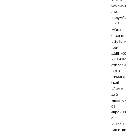
2016 4
чемпион
ата
Колумби
и и 2
кубка
страны,
в 2016-м
году
Давинсо
н Санчес
отправи
лся в
голланд
ский
«Аякс»
за 5
миллион
ов
евро.Сез
он
2016/17
защитни