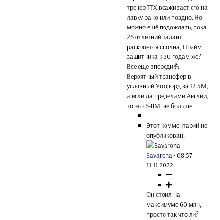
тренер ТТХ всаживает его на
лавку рано или поздно. Но
можно ещё подождать, пока
26ти летний талант
раскроется сполна, Прайм
защитника к 30 годам же?
Все ещё впереди💪
Вероятный трансфер в
условный Уотфорд за 12.5М,
а если да пределами Англии,
то это 6-8М, не больше.
Этот комментарий не
опубликован.
Savarona
·
08:57
11.11.2022
Он стоил на
максимуме 60 млн,
просто так что ли?