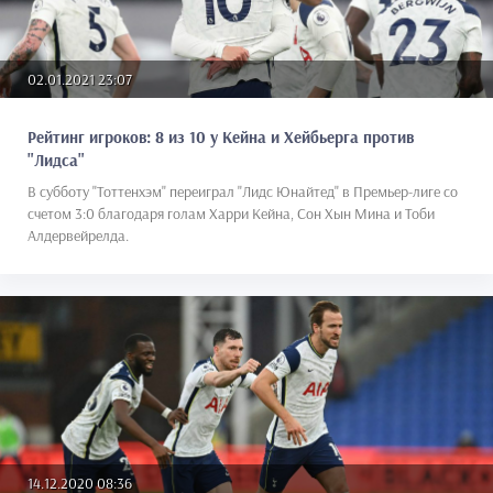
02.01.2021 23:07
Рейтинг игроков: 8 из 10 у Кейна и Хейбьерга против
"Лидса"
В субботу "Тоттенхэм" переиграл "Лидс Юнайтед" в Премьер-лиге со
счетом 3:0 благодаря голам Харри Кейна, Сон Хын Мина и Тоби
Алдервейрелда.
14.12.2020 08:36