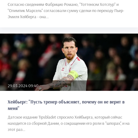
Согласно сведениям Фабрицио Романо, "Тоттенхэм Хотспур" и
"Олимпик Марсель" согласовали сумму сделки по переходу Пьер-
Эмиля Хейберга - она...
29.03.2024 09:40
Хейбьерг: "Пусть тренер объясняет, почему он не верит в
меня"
Датское издание Tipsbladet спросило Хейбьерга, который сейчас
находится со сборной Дании, о сокращении его роли в "шпорах", и на
этот раз...