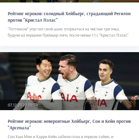
Рейтинг игроков: солидный Хейбьерг, страдающий Регилон
против "Кристал Пэлас"
"Тоттенхэм" упустил свой шанс оторваться на чистые три очка,
будучи на вершине Премьер-лиги, после ничьи 1:1 с "Кристал Пэлас".
07.12.2020 08:54
Рейтинг игроков: невероятные Хейбьерг, Сон и Кейн против
"Арсенала"
Сон Хын Мин и Харри Кейн забили голы в первом тайме, и