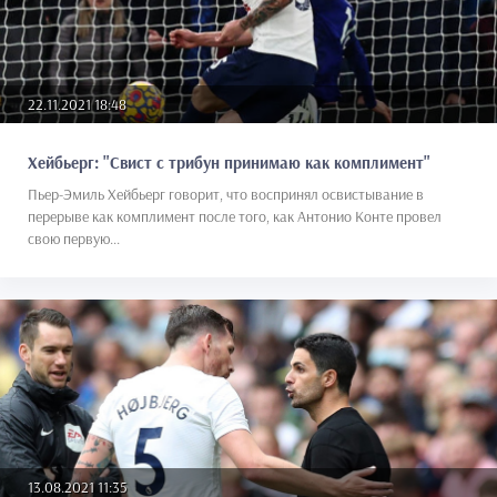
22.11.2021 18:48
Хейбьерг: "Свист с трибун принимаю как комплимент"
Пьер-Эмиль Хейбьерг говорит, что воспринял освистывание в
перерыве как комплимент после того, как Антонио Конте провел
свою первую...
13.08.2021 11:35