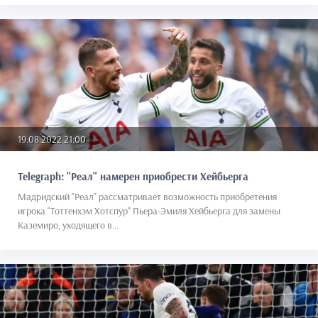
19.08.2022 21:00
Telegraph: "Реал" намерен приобрести Хейбьерга
Мадридский "Реал" рассматривает возможность приобретения
игрока "Тоттенхэм Хотспур" Пьера-Эмиля Хейбьерга для замены
Каземиро, уходящего в...