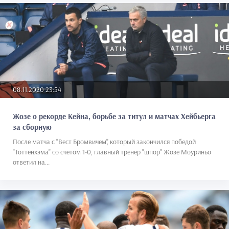
08.11.2020 23:54
Жозе о рекорде Кейна, борьбе за титул и матчах Хейбьерга
за сборную
После матча с "Вест Бромвичем", который закончился победой
"Тоттенхэма" со счетом 1-0, главный тренер "шпор" Жозе Моуриньо
ответил на...