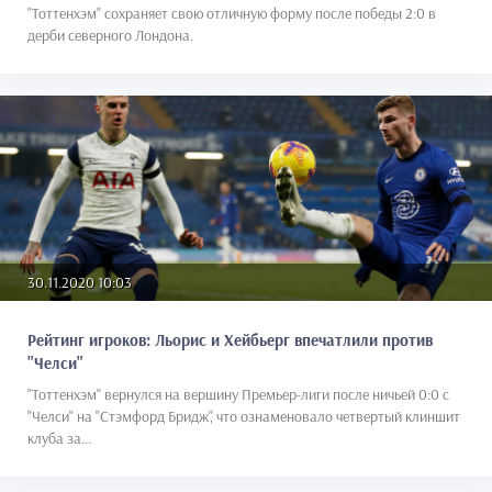
"Тоттенхэм" сохраняет свою отличную форму после победы 2:0 в
дерби северного Лондона.
30.11.2020 10:03
Рейтинг игроков: Льорис и Хейбьерг впечатлили против
"Челси"
"Тоттенхэм" вернулся на вершину Премьер-лиги после ничьей 0:0 с
"Челси" на "Стэмфорд Бридж", что ознаменовало четвертый клиншит
клуба за...