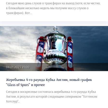
Сегодня явно день слухов о трансферах на выход (хотя, если честно,
в ближайшие несколько недель мы получим массу слухов о
трансферах). Вот...
08.01.2023 21:00
Жеребьевка 4-го раунда Кубка Англии, новый график
"Glass of Spurs" и прочее
Сегодня в воскресенье состоялась жеребьевка 4-го раунда Кубка
Англии, в результате которой следующим соперником "Тоттенхэм
Хотспур"...