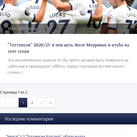
15.09.2020 19:40
"Тоттенхэм" 2020/21: в чем цель Жозе Моуриньо и клуба на
этот сезон
Эта аналитическая заметка от Sky Sports должна была появиться на
сайте еще в прошедшую субботу, перед стартовым матчем нового
сезона с...
Страница 1 из 2
START
PREVIOUS
NEXT
END
«
‹
1
2
›
»
Последние комментарии
"Челси" 1-2 "Тоттенхэм Хотспур": обзор матча