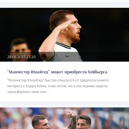
28.08.2023 23:20
"Манчестер Юнайтед" может приобрести Хейбьерга
"Манчестер Юнайтед" быстро отказался от предполагаемого
интереса к Харри Кейну этим летом, но в последнюю неделю
трансферного окна они,...