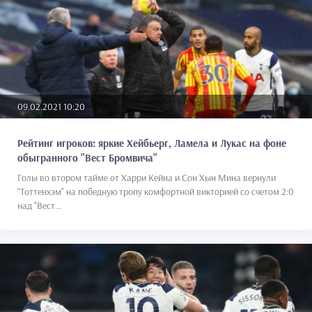
09.02.2021 10:20
Рейтинг игроков: яркие Хейбьерг, Ламела и Лукас на фоне
обыгранного "Вест Бромвича"
Голы во втором тайме от Харри Кейна и Сон Хын Мина вернули
"Тоттенхэм" на победную тропу комфортной викторией со счетом 2:0
над "Вест...