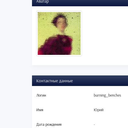
Аватар
Контактные данные
Логин
burning_benches
Имя
Юрий
Дата рождения
-