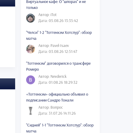
Виртуальное кафе: О "шпорах" и не
только
Автор: iTot
Дата: 05.08.26 13:35:42
"Челси" 1-2 "Тоттенхэм Хотспур": обзор
матча
Автор: Pavel-Isaev
Дата: 03.08.26 12:51:47
"Тоттенхэм" договорился о трансфере
Ромеро
Автор: Nevderick
Дата: 01.08.26 18:29:32
«Тоттенхэм» официально объявил о
подписании Сандро Тонали
Автор: Вопрос
Дата: 31.07.26 14:11:26
"Сидней" 1-1 "Тоттенхэм Хотспур": обзор
матча