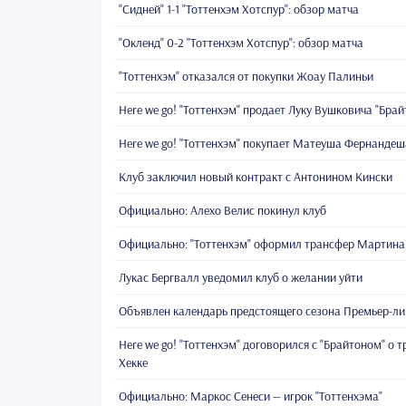
"Сидней" 1-1 "Тоттенхэм Хотспур": обзор матча
"Окленд" 0-2 "Тоттенхэм Хотспур": обзор матча
"Тоттенхэм" отказался от покупки Жоау Палиньи
Here we go! "Тоттенхэм" продает Луку Вушковича "Брай
Here we go! "Тоттенхэм" покупает Матеуша Фернандеш
Клуб заключил новый контракт с Антонином Кински
Официально: Алехо Велис покинул клуб
Официально: "Тоттенхэм" оформил трансфер Мартина
Лукас Бергвалл уведомил клуб о желании уйти
Объявлен календарь предстоящего сезона Премьер-ли
Here we go! "Тоттенхэм" договорился с "Брайтоном" о 
Хекке
Официально: Маркос Сенеси — игрок "Тоттенхэма"