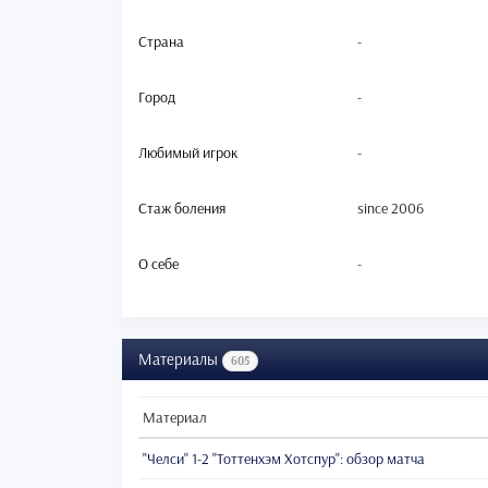
Страна
-
Город
-
Любимый игрок
-
Стаж боления
since 2006
О себе
-
Материалы
605
Материал
"Челси" 1-2 "Тоттенхэм Хотспур": обзор матча