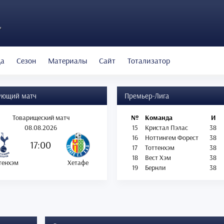
"
да
Сезон
Материалы
Сайт
Тотализатор
ующий матч
Премьер-Лига
Товарищеский матч
№
Команда
И
08.08.2026
15
Кристал Пэлас
38
16
Ноттингем Форест
38
17:00
17
Тоттенхэм
38
18
Вест Хэм
38
тенхэм
Хетафе
19
Бернли
38