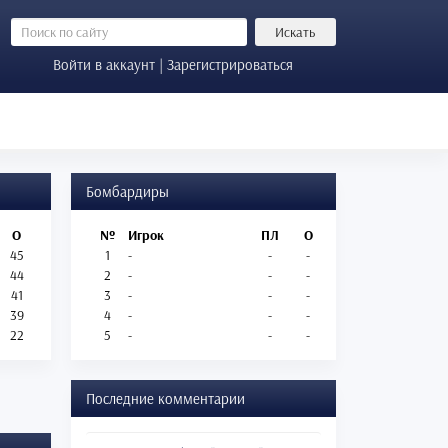
Искать
Войти в аккаунт | Зарегистрироваться
Бомбардиры
О
№
Игрок
ПЛ
О
45
1
-
-
-
44
2
-
-
-
41
3
-
-
-
39
4
-
-
-
22
5
-
-
-
Последние комментарии