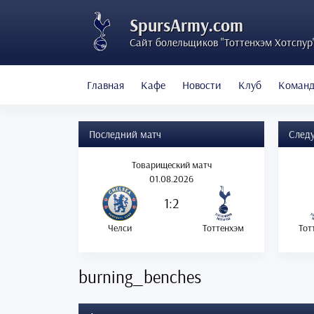
SpursArmy.com
Сайт болельщиков "Тоттенхэм Хотспур
Главная
Кафе
Новости
Клуб
Коман
Последний матч
След
Товарищеский матч
01.08.2026
1:2
Челси
Тоттенхэм
Тот
burning_benches