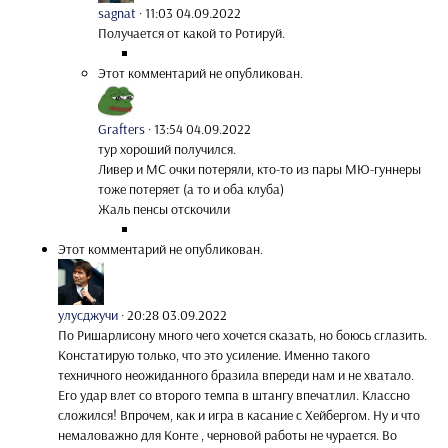
sagnat
·
11:03 04.09.2022
Получается от какой то Ротируй.
Этот комментарий не опубликован.
Grafters
·
13:54 04.09.2022
тур хороший получился.
Ливер и МС очки потеряли, кто-то из пары МЮ-гуннеры
тоже потеряет (а то и оба клуба)
Жаль пенсы отскочили
Этот комментарий не опубликован.
улусджучи
·
20:28 03.09.2022
По Ришарлисону много чего хочется сказать, но боюсь сглазить.
Констатирую только, что это усиление. Именно такого
техничного неожиданного бразила впереди нам и не хватало.
Его удар влет со второго темпа в штангу впечатлил. Классно
сложился! Впрочем, как и игра в касание с Хейбергом. Ну и что
немаловажно для Конте , черновой работы не чурается. Во