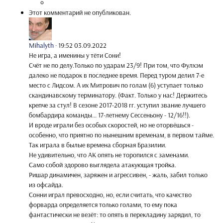
Этот комментарий не опубликован.
Mihalyth
·
19:52 03.09.2022
Не игра, а именины у тёти Сони!
Счёт не по делу.Только по ударам 23/9! При том, что Фулхэм
далеко не подарок в последнее время. Перед туром делил 7-е
место с Лидсом. А их Митрович по голам (6) уступает только
скандинавскому терминатору. (Факт. Только у нас! Держитесь
крепче за стул! В сезоне 2017-2018 гг. уступил звание лучшего
бомбардира команды… 17-летнему Сессеньону - 12/16!!).
И вроде играли без особых скоростей, но не оторвёшься -
особенно, что приятно по нынешним временам, в первом тайме.
Так играла в былые времена сборная Бразилии.
Не удивительно, что АК опять не торопился с заменами.
Само собой здорово выглядела атакующая тройка.
Ришар динамичен, заряжен и агрессивен, - жаль, забил только
из офсайда.
Сонни играл превосходно, но, если считать, что качество
форварда определяется только голами, то ему пока
фантастически не везёт: то опять в перекладину зарядил, то