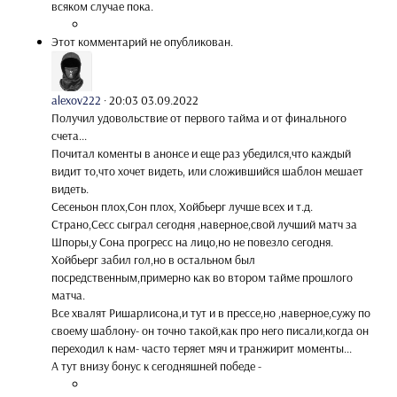
всяком случае пока.
Этот комментарий не опубликован.
alexov222
·
20:03 03.09.2022
Получил удовольствие от первого тайма и от финального
счета...
Почитал коменты в анонсе и еще раз убедился,что каждый
видит то,что хочет видеть, или сложившийся шаблон мешает
видеть.
Сесеньон плох,Сон плох, Хойбьерг лучше всех и т.д.
Страно,Сесс сыграл сегодня ,наверное,свой лучший матч за
Шпоры,у Сона прогресс на лицо,но не повезло сегодня.
Хойбьерг забил гол,но в остальном был
посредственным,примерно как во втором тайме прошлого
матча.
Все хвалят Ришарлисона,и тут и в прессе,но ,наверное,сужу по
своему шаблону- он точно такой,как про него писали,когда он
переходил к нам- часто теряет мяч и транжирит моменты...
А тут внизу бонус к сегодняшней победе -