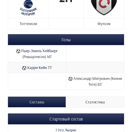
Тоттенхэм
Фулхэм
Голы
Пьер-Эмиль Хейбьерг
(Ришарлисон) 40'
Харри Кейн
75'
Александр Митрович (Кенни
Тете) 83'
Составы
Статистика
Стартовый состав
1
Уго Льорис