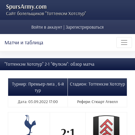
SpursArmy.com
Сайт болельщиков "Тоттенхэм Хотспур"
Войти в аккаунт | Зарегистрироваться
Матчи и таблица
"Тоттенхэм Хотспур" 2-1 "Фулхэм": обзор матча
Турнир: Премьер-лига , 6-й
Стадион: Тоттенхэм Хотспур
тур
Дата: 03.09.2022 17:00
Рефери: Стюарт Атвелл
2:1