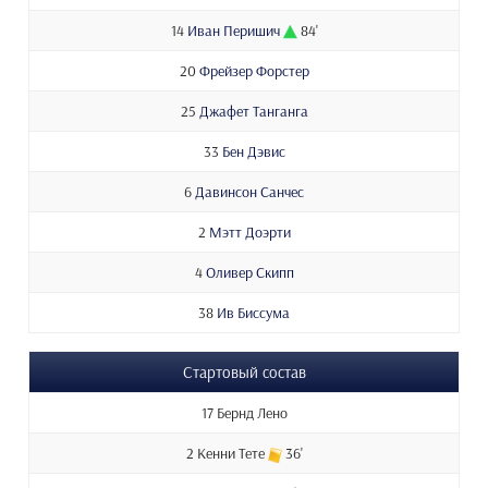
14
Иван Перишич
84'
20
Фрейзер Форстер
25
Джафет Танганга
33
Бен Дэвис
6
Давинсон Санчес
2
Мэтт Доэрти
4
Оливер Скипп
38
Ив Биссума
Стартовый состав
17 Бернд Лено
2 Кенни Тете
36'