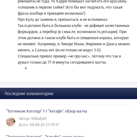
рикошеты не туда, то Харри помешал засчитать его красавец-
голешник в первом тайме! (Кто бы мог подумать, что такая
фраза вообще в принципе возможна!).
Про Кулу до замены я, признаться, и не вспоминал.
Так и должно быть в большом клубе - не дефицит качественных
форвардов, а перебор (в смысле, возможность ротации). При
этом должна в таком клубе быть и священная корова, которую
не меняют. Например, в Ливере Мане, Фирмино и Диаса можно
менять, а Салаха нет (если только не ведут 5:0).
Специально привёл пример «не про нас», потому что так я
думал только до 77-й минуты сегодняшнего матча.
Последние комментарии
"Тоттенхэм Хотспур" 1-1 "Хетафе": обзор матча
Автор: Mihalyth
Дата: 08.08.26 23:19:17
"Тоттенхэм Хотспур" - "Хетафе": анонс матча