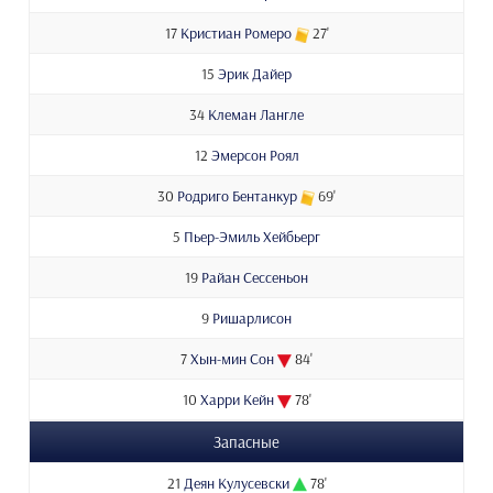
17
Кристиан Ромеро
27'
15
Эрик Дайер
34
Клеман Лангле
12
Эмерсон Роял
30
Родриго Бентанкур
69'
5
Пьер-Эмиль Хейбьерг
19
Райан Сессеньон
9
Ришарлисон
7
Хын-мин Сон
84'
10
Харри Кейн
78'
Запасные
21
Деян Кулусевски
78'