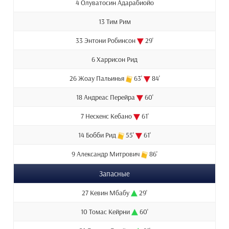
4 Олуватосин Адарабиойо
13 Тим Рим
33 Энтони Робинсон
29'
6 Харрисон Рид
26 Жоау Пальинья
63'
84'
18 Андреас Перейра
60'
7 Нескенс Кебано
61'
14 Бобби Рид
55'
61'
9 Александр Митрович
86'
Запасные
27 Кевин Мбабу
29'
10 Томас Кейрни
60'