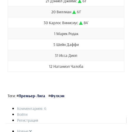
21 Дэниел Джеймс
61'
20 Виллиан
61'
30 Карлос Винисиус
84'
1 Марек Родак
5 Шейн Даффи
31 Исса Диоп
12 Натаниэл Чалоба
Теги:
#
Премьер-Лига
#
Фулхэм
Комментариев: 6
Войти
Регистрация
Новые