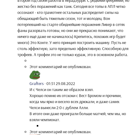
второй год своей работы в нерадзурри. С редкими феериями, но
жестко без поражений как танк. Сегодня все топы в АПЛ четко
осознают - кто грамотнее остальных распределит силы на
обещающий быть тяжелым сезон, тот и молодец. Вон
потерпевший на старте обиднейшие поражения Ливер в сетях
фаны разорвать готовы, но они же прекрасно понимают, что
ничего ещё даже не начиналось) Крепитесь, похожих игр будет
много) Это Конте. У него принцип построить машину. Пусть не
столь эффектную, зато предельно эффективную. Способную для
трофеев. А трофеи это не только кураж, это в основном работа.
Этот комментарий не опубликован.
Grafters
·
01:51 29.08.2022
И с Челси он таким же образом взял.
Хорошо помню их отскоки с Вест Бромом и прочими,
когда мы ярко и весело всех дрюкали, и даже самих
Челси вынесли 2:0 с дублем Алли.
В итоге они даже проиграли больше матчей, чем мы, но
взяли чемпионат.
Этот комментарий не опубликован.