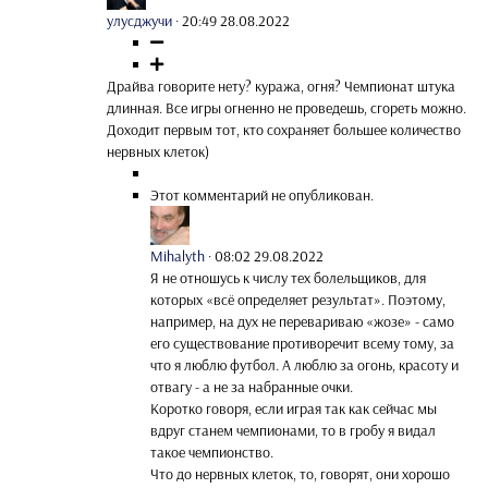
улусджучи
·
20:49 28.08.2022
Драйва говорите нету? куража, огня? Чемпионат штука
длинная. Все игры огненно не проведешь, сгореть можно.
Доходит первым тот, кто сохраняет большее количество
нервных клеток)
Этот комментарий не опубликован.
Mihalyth
·
08:02 29.08.2022
Я не отношусь к числу тех болельщиков, для
которых «всё определяет результат». Поэтому,
например, на дух не перевариваю «жозе» - само
его существование противоречит всему тому, за
что я люблю футбол. А люблю за огонь, красоту и
отвагу - а не за набранные очки.
Коротко говоря, если играя так как сейчас мы
вдруг станем чемпионами, то в гробу я видал
такое чемпионство.
Что до нервных клеток, то, говорят, они хорошо