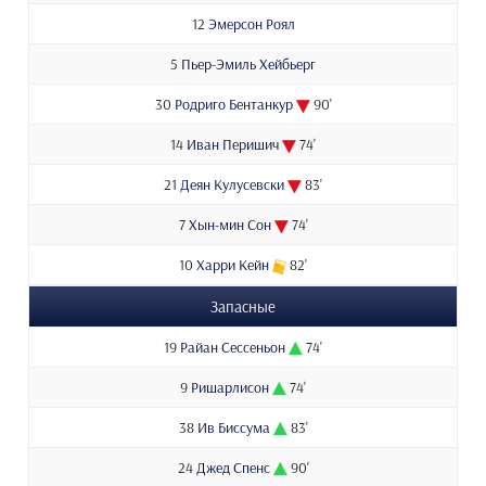
12
Эмерсон Роял
5
Пьер-Эмиль Хейбьерг
30
Родриго Бентанкур
90'
14
Иван Перишич
74'
21
Деян Кулусевски
83'
7
Хын-мин Сон
74'
10
Харри Кейн
82'
Запасные
19
Райан Сессеньон
74'
9
Ришарлисон
74'
38
Ив Биссума
83'
24
Джед Спенс
90'