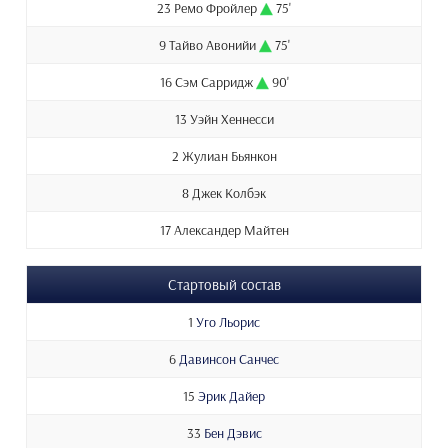
23 Ремо Фройлер
75'
9 Тайво Авонийи
75'
16 Сэм Сарридж
90'
13 Уэйн Хеннесси
2 Жулиан Бьянкон
8 Джек Колбэк
17 Александер Майтен
Стартовый состав
1
Уго Льорис
6
Давинсон Санчес
15
Эрик Дайер
33
Бен Дэвис