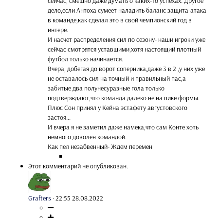
сейчас, смешно даже думать о каких-то успехах. Другое
дело,если Антоха сумеет наладить баланс защита-атака
в команде,как сделал это в свой чемпионский год в
интере.
И насчет распределения сил по сезону- наши игроки уже
сейчас смотрятся уставшими,хотя настоящий плотный
футбол только начинается.
Вчера, добегая до ворот соперника,даже 3 в 2 ,у них уже
не оставалось сил на точный и правильный пас,а
забитые два полунесуразные гола только
подтверждают,что команда далеко не на пике формы.
Плюс Сон принял у Кейна эстафету августовского
застоя...
И вчера я не заметил даже намека,что сам Конте хоть
немного доволен командой.
Как пел незабвенный- Ждем перемен
Этот комментарий не опубликован.
Grafters
·
22:55 28.08.2022