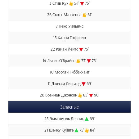
3 Стив Кук
54'
75'
26 Скотт Маккенна
61'
7 Неко Уильямс
15 Харри Тоффоло
22 Райан Йейтс
75'
14 Льюис О'Брайен
73'
75'
10 Морган Гиббз-Уайт
11 Джесси Лингард
69'
20 Бреннан Джонсон
85'
90'
Запасные
25 Эммануэль Деннис
69'
21 Шейку Куйяте
75'
84'