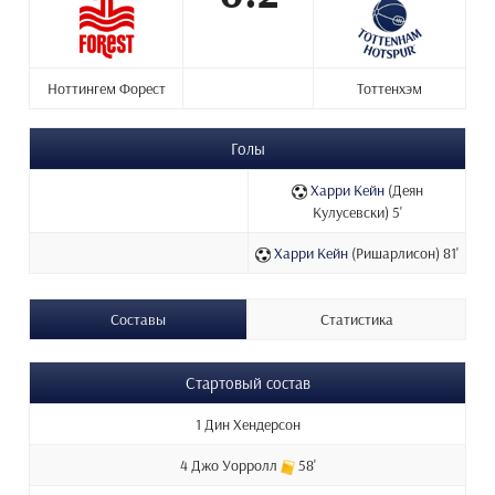
Ноттингем Форест
Тоттенхэм
Голы
Харри Кейн
(Деян
Кулусевски) 5'
Харри Кейн
(Ришарлисон) 81'
Составы
Статистика
Стартовый состав
1 Дин Хендерсон
4 Джо Уорролл
58'