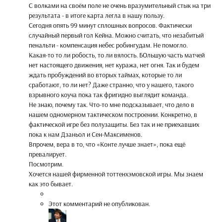
С волками на своём поле не очень вразумительный стык на три
результата - в итоге карта легла в нашу пользу.
Сегодня опять 99 минут сплошных вопросов. Фактически
случайный первый гол Кейна. Можно считать, что незабитый
пенальти - компенсация небес робингудам. Не помогло.
Какая-то то ли робость, то ли вялость. БОльшую часть матчей
нет настоящего движения, нет куража, нет огня. Так и будем
ждать пробуждений во вторых таймах, которые то ли
сработают, то ли нет? Даже странно, что у нашего, такого
взрывного коуча пока так фригидно выглядит команда.
Не знаю, почему так. Что-то мне подсказывает, что дело в
нашем одномерном тактическом построении. Конкретно, в
фактической игре без полузащиты. Без так и не приехавших
пока к нам Дзаньол и Сен-Максименов.
Впрочем, вера в то, что «Конте лучше знает», пока ещё
превалирует.
Посмотрим.
Хочется нашей фирменной тоттенхэмовской игры. Мы знаем
как это бывает.
Этот комментарий не опубликован.