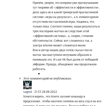
Причём, уверен, что вопреки уже прозвучавшим
тут теориям об «эффектности и эффективности»,
дело здесь не в какой тренерской прагматичной
системе «игры на результат», а в элементарном
отсутствии поставленной игры. Надеюсь, что
только пока. Соответственно, наши результаты в
трёх последних матчах не следствие этой
«эффективной системы», а, скорее, стечение
обстоятельств. Сейчас вот сложилось так, а
завтра вполне может сложиться иначе.
Вон и автор наших двух голов сказал после
матча: мы выступили нелучшим образом и
понимаем это. И сам АК был далёк от победной
эйфории. Правда, обнадёжил: мы продолжаем
работать.
Этот комментарий не опубликован.
sagnat
·
21:33 28.08.2022
Хочется верить , что Конте загонял команду в
предсезонке , чтобы хватило силёнок на весь год и на все
турниры. К тому же эти лесники - бравые ребята да и