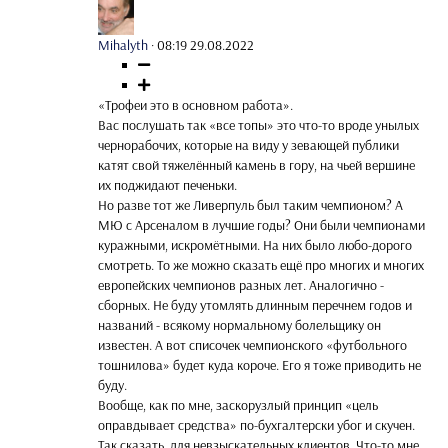
Mihalyth
·
08:19 29.08.2022
«Трофеи это в основном работа».
Вас послушать так «все топы» это что-то вроде унылых
чернорабочих, которые на виду у зевающей публики
катят свой тяжелённый камень в гору, на чьей вершине
их поджидают печеньки.
Но разве тот же Ливерпуль был таким чемпионом? А
МЮ с Арсеналом в лучшие годы? Они были чемпионами
куражными, искромётными. На них было любо-дорого
смотреть. То же можно сказать ещё про многих и многих
европейских чемпионов разных лет. Аналогично -
сборных. Не буду утомлять длинным перечнем годов и
названий - всякому нормальному болельщику он
известен. А вот списочек чемпионского «футбольного
тошнилова» будет куда короче. Его я тоже приводить не
буду.
Вообще, как по мне, заскорузлый принцип «цель
оправдывает средства» по-бухгалтерски убог и скучен.
Так сказать, для невзыскательных клиентов. Что-то мне