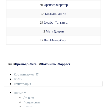
20
Фрейзер Форстер
34
Клеман Лангле
25
Джафет Танганга
2
Мэтт Доэрти
29
Пап Матар Сарр
Теги:
#
Премьер-Лига
#
Ноттингем Форрест
Комментариев: 17
Войти
Регистрация
Новые
Лучшие
Популярные