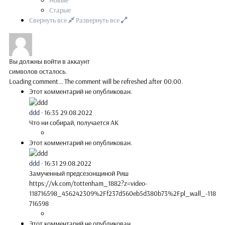
Новые
Старые
Свернуть все
Развернуть все
Вы должны войти в аккаунт
символов осталось.
Loading comment...
The comment will be refreshed after
00:00
.
Этот комментарий не опубликован.
ddd
·
16:35 29.08.2022
Что ни собирай, получается АК
Этот комментарий не опубликован.
ddd
·
16:31 29.08.2022
Замученный предсезонщиной Риш
https://vk.com/tottenham_1882?z=video-
118716598_456242309%2Ff237d560eb5d380b73%2Fpl_wall_-118
716598
Этот комментарий не опубликован.