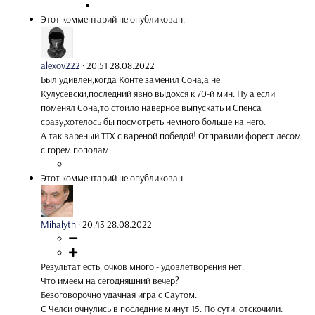
Этот комментарий не опубликован.
alexov222
·
20:51 28.08.2022
Был удивлен,когда Конте заменил Сона,а не
Кулусевски,последний явно выдохся к 70-й мин. Ну а если
поменял Сона,то стоило наверное выпускать и Спенса
сразу,хотелось бы посмотреть немного больше на него.
А так вареный ТТХ с вареной победой! Отправили форест лесом
с горем пополам
Этот комментарий не опубликован.
Mihalyth
·
20:43 28.08.2022
Результат есть, очков много - удовлетворения нет.
Что имеем на сегодняшний вечер?
Безоговорочно удачная игра с Саутом.
С Челси очнулись в последние минут 15. По сути, отскочили.