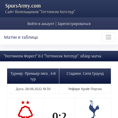
SpursArmy.com
Сайт болельщиков "Тоттенхэм Хотспур"
Войти в аккаунт | Зарегистрироваться
Матчи и таблица
"Ноттингем Форест" 0-2 "Тоттенхэм Хотспур": обзор матча
Турнир: Премьер-лига , 4-й
Стадион: Сити Граунд
тур
Дата: 28.08.2022 18:30
Рефери: Крэйг Поусон
0:2