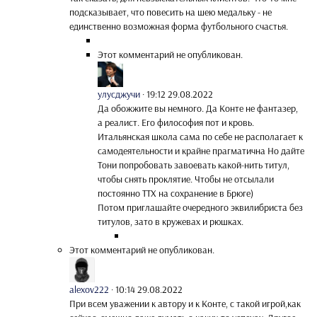
подсказывает, что повесить на шею медальку - не
единственно возможная форма футбольного счастья.
Этот комментарий не опубликован.
улусджучи
·
19:12 29.08.2022
Да обожжите вы немного. Да Конте не фантазер,
а реалист. Его философия пот и кровь.
Итальянская школа сама по себе не располагает к
самодеятельности и крайне прагматична Но дайте
Тони попробовать завоевать какой-нить титул,
чтобы снять проклятие. Чтобы не отсылали
постоянно ТТХ на сохранение в Брюге)
Потом приглашайте очередного эквилибриста без
титулов, зато в кружевах и рюшках.
Этот комментарий не опубликован.
alexov222
·
10:14 29.08.2022
При всем уважении к автору и к Конте, с такой игрой,как