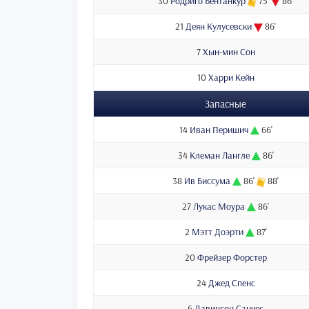
30
Родриго Бентанкур
75'
86'
21
Деян Кулусевски
86'
7
Хын-мин Сон
10
Харри Кейн
Запасные
14
Иван Перишич
66'
34
Клеман Лангле
86'
38
Ив Биссума
86'
88'
27
Лукас Моура
86'
2
Мэтт Доэрти
87'
20
Фрейзер Форстер
24
Джед Спенс
6
Давинсон Санчес