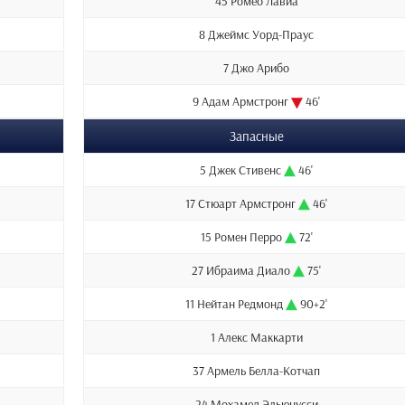
45 Ромео Лавиа
8 Джеймс Уорд-Праус
7 Джо Арибо
9 Адам Армстронг
46'
Запасные
5 Джек Стивенс
46'
17 Стюарт Армстронг
46'
15 Ромен Перро
72'
27 Ибраима Диало
75'
11 Нейтан Редмонд
90+2'
1 Алекс Маккарти
37 Армель Белла-Котчап
24 Мохамед Эльюнусси