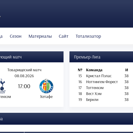
"
да
Сезон
Материалы
Сайт
Тотализатор
ующий матч
Премьер-Лига
Товарищеский матч
№
Команда
И
08.08.2026
15
Кристал Пэлас
38
16
Ноттингем Форест
38
17:00
17
Тоттенхэм
38
18
Вест Хэм
38
тенхэм
Хетафе
19
Бернли
38
ча