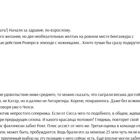
ать!) Начали за здравие, по-взрослому.
го желания, но две необязательных желтых на ровном месте Бентанкура с
е действия Ромеро в эпизоде с ножницами... Конте лучше бы сразу подкрути
дня удовольствие ниже среднего, то можно сказать, что сыграли весьма достой
, не Катар, но и далеко не Антарктида. Короче, понравилось. Даже без всяких
говоря уже о Челси.
тив непростого соперника. Если от Сесса чего-то подобного, в общем, ждёшь
три предыдущих сезона. И какого красавца положил! Глядишь, повторит свой
юс фактически забил Роял. Плюс ассист от него же. Третья оценка в команде о
или, может быть, пробуждается. Ведь брали его за нехилые 25 млн чуть ли не 
а приличный выбор на эту позицию у него сейчас есть. Ещё вполне могли заби