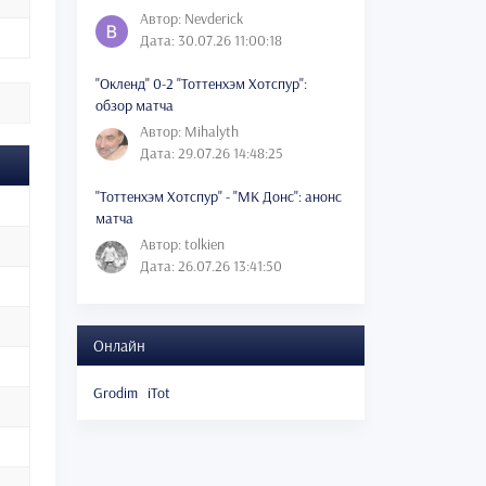
Автор: Nevderick
Дата: 30.07.26 11:00:18
"Окленд" 0-2 "Тоттенхэм Хотспур":
обзор матча
Автор: Mihalyth
Дата: 29.07.26 14:48:25
"Тоттенхэм Хотспур" - "МК Донс": анонс
матча
Автор: tolkien
Дата: 26.07.26 13:41:50
Онлайн
Grodim
iTot