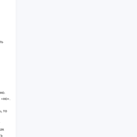
ть
но.
 «но».
, то
т
как
ть