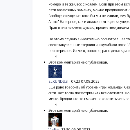
Ромеро и те же Сесс с Роялем. Если при этом в
пяти возможных заменах, можно предположить: е
Вообще, ощущение: кого бы мы не купили, ему бу
А что? Наверное, так и должен выглядеть суперк
Прав я или не очень, думаю, предметнее увидим
По этому случаю внимательно посмотрел Эвертон-
свежезакупленные стерлинги и кулибали плюс 18
поинтереснее. Из чего, понятно, рано делать д
Этот комментарий не опубликован.
ELKUNDUZI
·
07:23 07.08.2022
Ещё рано говорить об уровне игры команды. Сезо
сити. Вот тогда посмотрим как всё сложится. Н
месте. Врядли кто-то сможет наколотить четыре
Этот комментарий не опубликован.
Vadim
·
22:50 06.08.2022