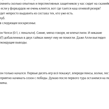
спомнить сколько опытных и перспективных защитников у нас сидит на скамей
сли у форвардов не очень клеится, вот где таится наш огневой резерв!
дет непросто выдавить из состава тех, кто уже есть.
луб.
 в следующее воскресенье.
Челси (0:1, с пенальти). Синие, мягко говоря, не впечатлили. И никакие
(!) добавленных в двух таймах минут ему не помогли. Даже Алли выглядел
алекоидущие выводы.
н только начался. Первые десять игр всё покажут, впереди пенсы, волки, лес
о приятно начинать сезон с победы. Думаю после первого тура останемся на 
 мяча.