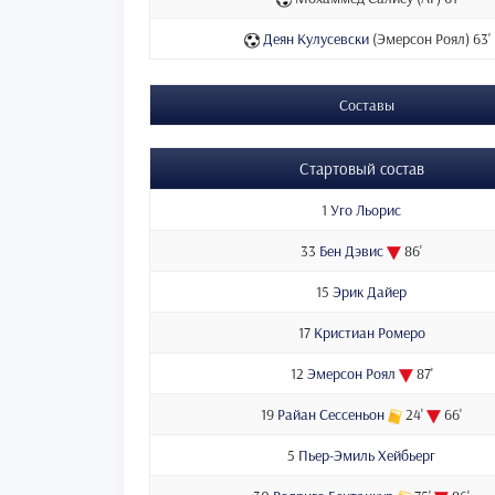
Деян Кулусевски
(Эмерсон Роял) 63'
Составы
Стартовый состав
1
Уго Льорис
33
Бен Дэвис
86'
15
Эрик Дайер
17
Кристиан Ромеро
12
Эмерсон Роял
87'
19
Райан Сессеньон
24'
66'
5
Пьер-Эмиль Хейбьерг