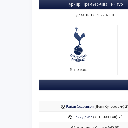
Турнир: Премьер-лига , 1-й тур
Дата: 06.08.2022 17:00
Тоттенхэм
Райан Сессеньон
(Деян Кулусевски) 21
Эрик Дайер
(Хын-мин Сон) 31'
Мохаммед Салису (АГ) 61'