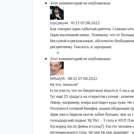
Этот комментарий не опубликован.
улусджучи
·
10:23 07.08.2022
Как говорил один забытый деятель: Главное нАч
Один маленький минус. Понимаю, что от большо
Биссумой и рискованные, абсолютно безбашенны
дисциплинку. Такскать, в зародыше.
Этот комментарий не опубликован.
Mihalyth
·
08:52 07.08.2022
Ну что, поехали!
Если учесть, что по биоритмам играть в 3 часа 
Тут ещё 23 градуса на открытом солнце - конечно
Ливер, например, вчера выглядел куда хуже. Не 
Получился голевой бенефис наших оборонцев про
Эрик уже в первом матче забил больше, чем за 
голеадорский подвиг 18/19гг. - 3 гола в АПЛ! Пл
Хускоред после Деяна и Сона(!). Растёт человек 
потенциального топа. Не зря АК ему доверяет - 