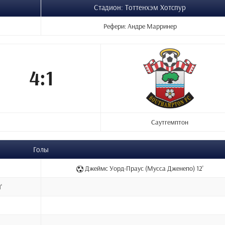
Стадион: Тоттенхэм Хотспур
Рефери: Андре Марринер
4:1
Саутгемптон
Голы
Джеймс Уорд-Праус (Мусса Дженепо) 12'
'