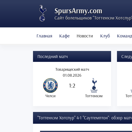
SpursArmy.com
Сайт болельщиков "Тоттенхэм Хотспур
Главная
Кафе
Новости
Клуб
Коман
Последний матч
След
Товарищеский матч
01.08.2026
1:2
Челси
Тоттенхэм
Тот
"Тоттенхэм Хотспур" 4-1 "Саутгемптон": обзор мат