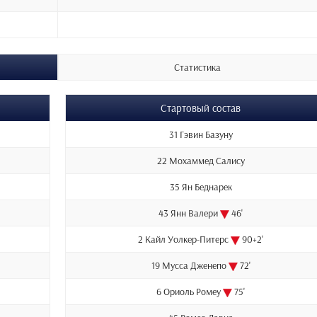
Статистика
Стартовый состав
31 Гэвин Базуну
22 Мохаммед Салису
35 Ян Беднарек
43 Янн Валери
46'
2 Кайл Уолкер-Питерс
90+2'
19 Мусса Дженепо
72'
6 Ориоль Ромеу
75'