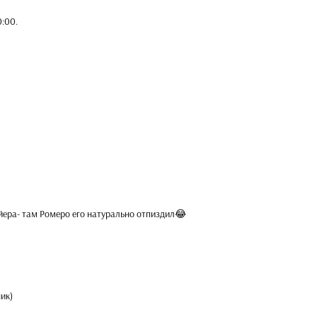
0:00
.
йера- там Ромеро его натурально отпиздил😂
ик)