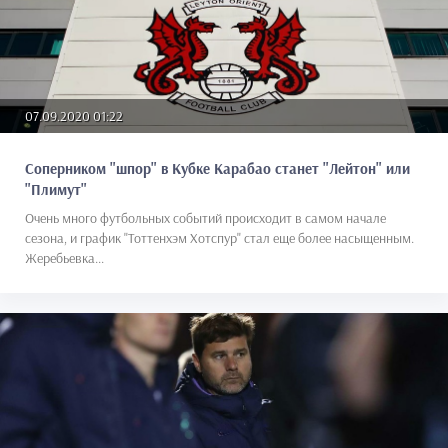
07.09.2020 01:22
Соперником "шпор" в Кубке Карабао станет "Лейтон" или
"Плимут"
Очень много футбольных событий происходит в самом начале
сезона, и график "Тоттенхэм Хотспур" стал еще более насыщенным.
Жеребьевка...