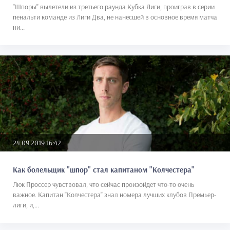
"Шпоры" вылетели из третьего раунда Кубка Лиги, проиграв в серии
пенальти команде из Лиги Два, не нанёсшей в основное время матча
ни...
24.09.2019 16:42
Как болельщик "шпор" стал капитаном "Колчестера"
Люк Проссер чувствовал, что сейчас произойдет что-то очень
важное. Капитан "Колчестера" знал номера лучших клубов Премьер-
лиги, и,...