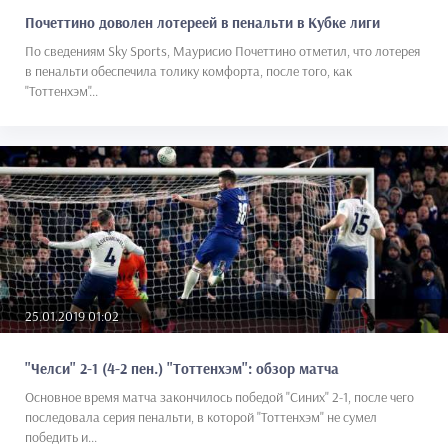
Почеттино доволен лотереей в пенальти в Кубке лиги
По сведениям Sky Sports, Маурисио Почеттино отметил, что лотерея
в пенальти обеспечила толику комфорта, после того, как
"Тоттенхэм"...
25.01.2019 01:02
"Челси" 2-1 (4-2 пен.) "Тоттенхэм": обзор матча
Основное время матча закончилось победой "Синих" 2-1, после чего
последовала серия пенальти, в которой "Тоттенхэм" не сумел
победить и...