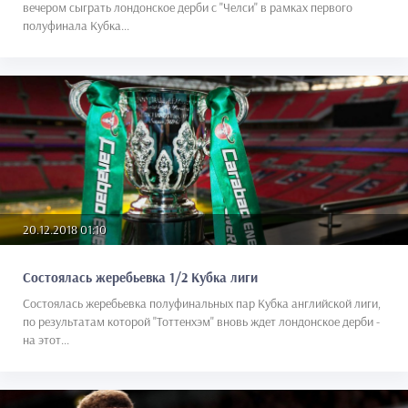
вечером сыграть лондонское дерби с "Челси" в рамках первого
полуфинала Кубка...
20.12.2018 01:10
Состоялась жеребьевка 1/2 Кубка лиги
Состоялась жеребьевка полуфинальных пар Кубка английской лиги,
по результатам которой "Тоттенхэм" вновь ждет лондонское дерби -
на этот...