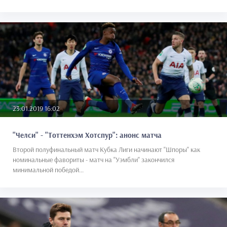
23.01.2019 16:02
"Челси" - "Тоттенхэм Хотспур": анонс матча
Второй полуфинальный матч Кубка Лиги начинают "Шпоры" как
номинальные фавориты - матч на "Уэмбли" закончился
минимальной победой...