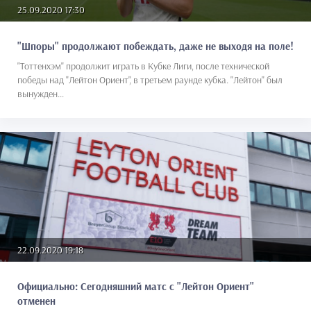
25.09.2020 17:30
"Шпоры" продолжают побеждать, даже не выходя на поле!
"Тоттенхэм" продолжит играть в Кубке Лиги, после технической
победы над "Лейтон Ориент", в третьем раунде кубка. "Лейтон" был
вынужден...
22.09.2020 19:18
Официально: Сегодняшний матс с "Лейтон Ориент"
отменен