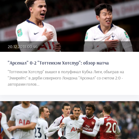
20.12.2018 00:46
"Арсенал" 0-2 "Тоттенхэм Хотспур": обзор матча
"Тоттенхэм Хотспур" вышел в полуфинал Кубка Лиги, обыграв на
"Эмирейтс" в дерби северного Лондона "Арсенал" со счетом 2:0 -
авторами голов...