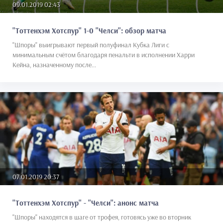
09.01.2019 02:43
"Тоттенхэм Хотспур" 1-0 "Челси": обзор матча
"Шпоры" выигрывают первый полуфинал Кубка Лиги с
минимальным счётом благодаря пенальти в исполнении Харри
Кейна, назначенному после...
07.01.2019 20:37
"Тоттенхэм Хотспур" - "Челси": анонс матча
"Шпоры" находятся в шаге от трофея, готовясь уже во вторник