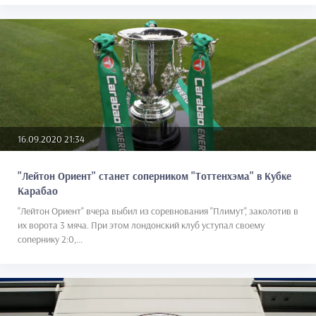
16.09.2020 21:34
"Лейтон Ориент" станет соперником "Тоттенхэма" в Кубке
Карабао
"Лейтон Ориент" вчера выбил из соревнования "Плимут", заколотив в
их ворота 3 мяча. При этом лондонский клуб уступал своему
сопернику 2:0,...