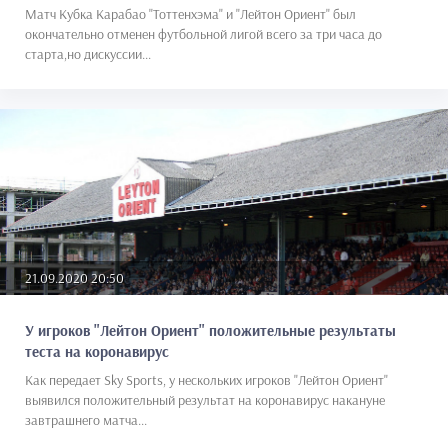
Матч Кубка Карабао "Тоттенхэма" и "Лейтон Ориент" был
окончательно отменен футбольной лигой всего за три часа до
старта,но дискуссии...
21.09.2020 20:50
У игроков "Лейтон Ориент" положительные результаты
теста на коронавирус
Как передает Sky Sports, у нескольких игроков "Лейтон Ориент"
выявился положительный результат на коронавирус накануне
завтрашнего матча...