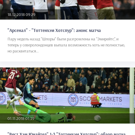
18.12.2018 09:29
"Арсенал" - "Тоттенхэм Хотспур": анонс матча
Пару недель назад "Шпоры" были разгромлены на "Эмирейтс", и
теперь у северолондонцев выпала возможность хоть не полностью,
но расквитаться...
01.11.2018 01:39
"Вест Хэм Юнайтед" 1-3 "Тоттенхэм Хотспур": обзор матча