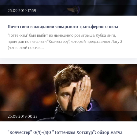
25.09.2019 17:59
Почеттино в ожидании январского трансферного окна
"Тоттенхэм" был выбит из нынешнего розыгрыша Кубка лиги,
проиграв по пенальти "Колчестеру", который представляет Лигу 2
(четвертый по силе...
25.09.2019 00:23
"Колчестер" 0(4)-(3)0 "Тоттенхэм Хотспур": обзор матча