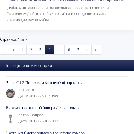
Дубль Хын-Мин Сона и гол Фернандо Льоренте позволили
"Тоттенхэму" обыграть "Вест Хэм" на их стадионе и выйти в
следующий раунд Кубка...
Страница 4 из 7
START
PREVIOUS
NEXT
END
«
‹
1
2
3
4
...
6
7
›
»
Последние комментарии
"Челси" 1-2 "Тоттенхэм Хотспур": обзор матча
Автор: iTot
Дата: 08.08.26 11:30:49
Виртуальное кафе: О "шпорах" и не только
Автор: Вопрос
Дата: 08.08.26 10:20:12
"Тоттенхэм" договорился о трансфере Ромеро