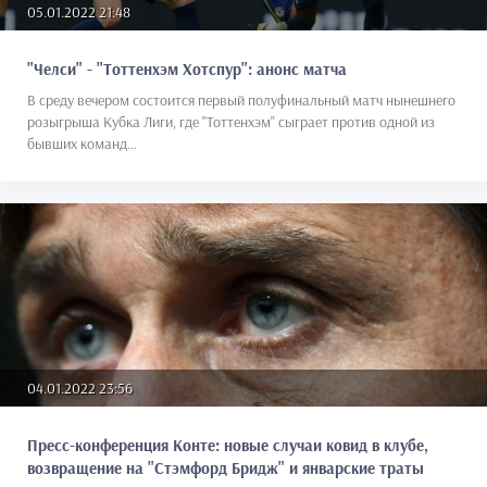
05.01.2022 21:48
"Челси" - "Тоттенхэм Хотспур": анонс матча
В среду вечером состоится первый полуфинальный матч нынешнего
розыгрыша Кубка Лиги, где "Тоттенхэм" сыграет против одной из
бывших команд...
04.01.2022 23:56
Пресс-конференция Конте: новые случаи ковид в клубе,
возвращение на "Стэмфорд Бридж" и январские траты