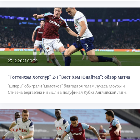
23.12.2021 00:39
"Тоттенхэм Хотспур" 2-1 "Вест Хэм Юнайтед": обзор матча
"Шпоры" обыграли "молотков" благодаря голам Лукаса Моуры и
Стивена Бергвейна и вышли в полуфинал Кубка Английской Лиги.