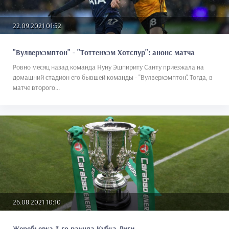
22.09.2021 01:52
"Вулверхэмптон" - "Тоттенхэм Хотспур": анонс матча
Ровно месяц назад команда Нуну Эшпириту Санту приезжала на
домашний стадион его бывшей команды - "Вулверхэмптон". Тогда, в
матче второго...
26.08.2021 10:10
Жеребьевка 3-го раунда Кубка Лиги