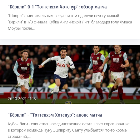
"Бёрнли" 0-1 "Тоттенхэм Хотспур": обзор матча
"Шпоры" с минимальным результатом одолели неуступчивый
"Бёрнли" в 1/8 финала Кубка Английской Лиги благодаря голу Лукаса
Моуры после...
26.10.2021 21:13
"Бёрнли" - "Тоттенхэм Хотспур": анонс матча
Кубок Лиги - единственное единственное оставшееся соревнование,
в котором команде Нуну Эшпириту Санту улыбается что-то кроме
страданий,...