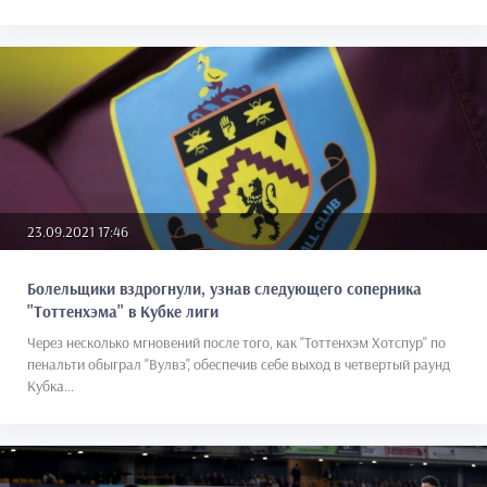
23.09.2021 17:46
Болельщики вздрогнули, узнав следующего соперника
"Тоттенхэма" в Кубке лиги
Через несколько мгновений после того, как "Тоттенхэм Хотспур" по
пенальти обыграл "Вулвз", обеспечив себе выход в четвертый раунд
Кубка...