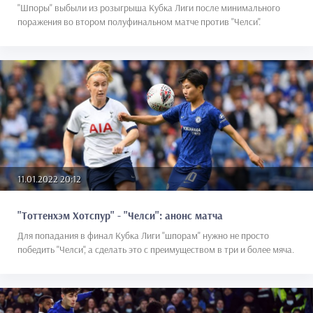
"Шпоры" выбыли из розыгрыша Кубка Лиги после минимального
поражения во втором полуфинальном матче против "Челси".
11.01.2022 20:12
"Тоттенхэм Хотспур" - "Челси": анонс матча
Для попадания в финал Кубка Лиги "шпорам" нужно не просто
победить "Челси", а сделать это с преимуществом в три и более мяча.