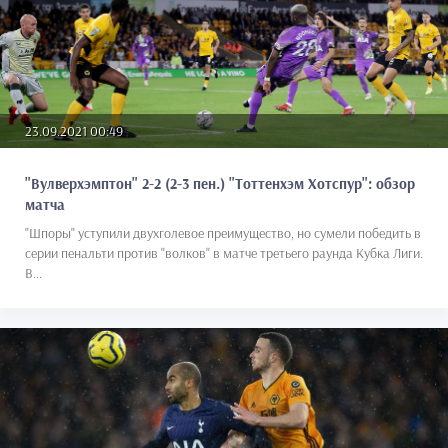
23.09.2021 00:49
"Вулверхэмптон" 2-2 (2-3 пен.) "Тоттенхэм Хотспур": обзор
матча
"Шпоры" уступили двухголевое преимущество, но сумели победить в
серии пенальти против "волков" в матче третьего раунда Кубка Лиги.
В...