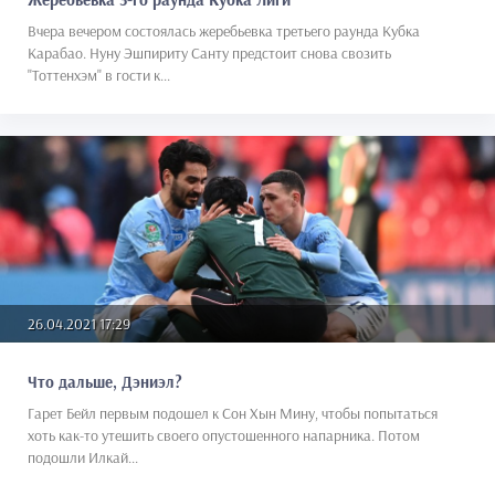
Вчера вечером состоялась жеребьевка третьего раунда Кубка
Карабао. Нуну Эшпириту Санту предстоит снова свозить
"Тоттенхэм" в гости к...
26.04.2021 17:29
Что дальше, Дэниэл?
Гарет Бейл первым подошел к Сон Хын Мину, чтобы попытаться
хоть как-то утешить своего опустошенного напарника. Потом
подошли Илкай...