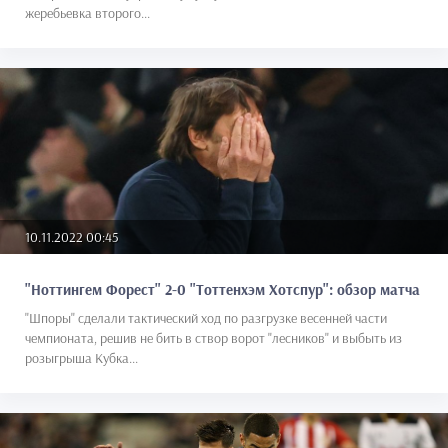
жеребьевка второго...
10.11.2022 00:45
"Ноттингем Форест" 2-0 "Тоттенхэм Хотспур": обзор матча
"Шпоры" сделали тактический ход по разгрузке весенней части
чемпионата, решив не бить в створ ворот "лесников" и выбыть из
розыгрыша Кубка...