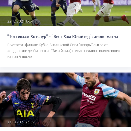
22.12.2021 13:31
"Тоттенхэм Хотспур" - "Вест Хэм Юнайтед": анонс матча
В четвертьфинале Кубка Английской Лиги "шпоры" сыграют
лондонское дерби против "Вест Хэма", только недавно вылетевшего
из топ-4 после...
27.10.2021 23:59