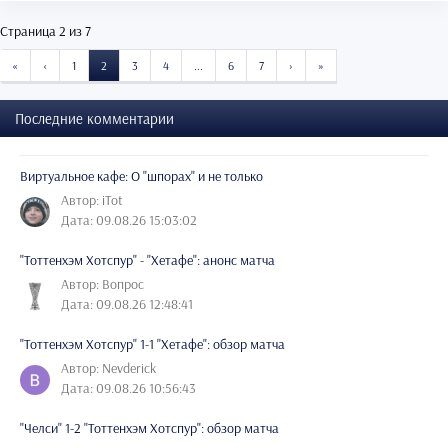
Страница 2 из 7
START
PREVIOUS
NEXT
END
«
‹
1
2
3
4
...
6
7
›
»
Последние комментарии
Виртуальное кафе: О "шпорах" и не только
Автор: iTot
Дата: 09.08.26 15:03:02
"Тоттенхэм Хотспур" - "Хетафе": анонс матча
Автор: Вопрос
Дата: 09.08.26 12:48:41
"Тоттенхэм Хотспур" 1-1 "Хетафе": обзор матча
Автор: Nevderick
Дата: 09.08.26 10:56:43
"Челси" 1-2 "Тоттенхэм Хотспур": обзор матча