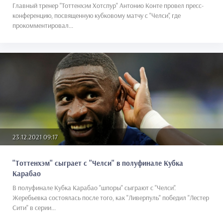
Главный тренер "Тоттенхэм Хотспур" Антонио Конте провел пресс-
конференцию, посвященную кубковому матчу с "Челси", где
прокомментировал...
23.12.2021 09:17
"Тоттенхэм" сыграет с "Челси" в полуфинале Кубка
Карабао
В полуфинале Кубка Карабао "шпоры" сыграют с "Челси".
Жеребьевка состоялась после того, как "Ливерпуль" победил "Лестер
Сити" в серии...