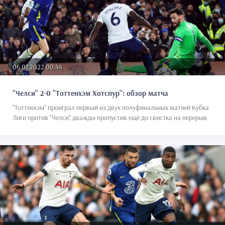
06.01.2022 00:44
"Челси" 2-0 "Тоттенхэм Хотспур": обзор матча
"Тоттенхэм" проиграл первый из двух полуфинальных матчей Кубка
Лиги против "Челси", дважды пропустив ещё до свистка на перерыв.