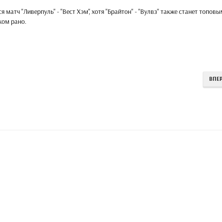
матч "Ливерпуль" - "Вест Хэм", хотя "Брайтон" - "Вулвз" также станет топовы
ком рано.
ВПЕ