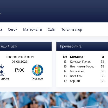
"
да
Сезон
Материалы
Сайт
Тотализатор
ующий матч
Премьер-Лига
Товарищеский матч
№
Команда
И
08.08.2026
15
Кристал Пэлас
38
16
Ноттингем Форест
38
17:00
17
Тоттенхэм
38
18
Вест Хэм
38
тенхэм
Хетафе
19
Бернли
38