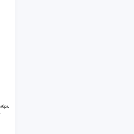
ября.
.