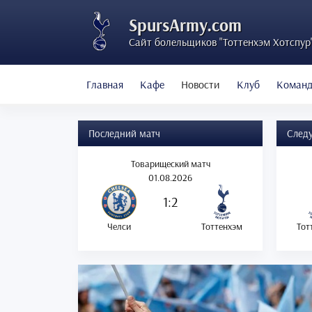
SpursArmy.com
Сайт болельщиков "Тоттенхэм Хотспур
Главная
Кафе
Новости
Клуб
Коман
Последний матч
След
Товарищеский матч
01.08.2026
1:2
Челси
Тоттенхэм
Тот