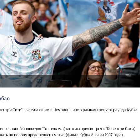
абао
Ковентри Сити", выступающим в Чемпионшипе в рамках третьего раунда Кубка
т головной болью для "Тоттенхэма", хотя история встреч с "Ковентри Сити",
ать по поводу предстоящего матча (финал Кубка Англии 1987 года).