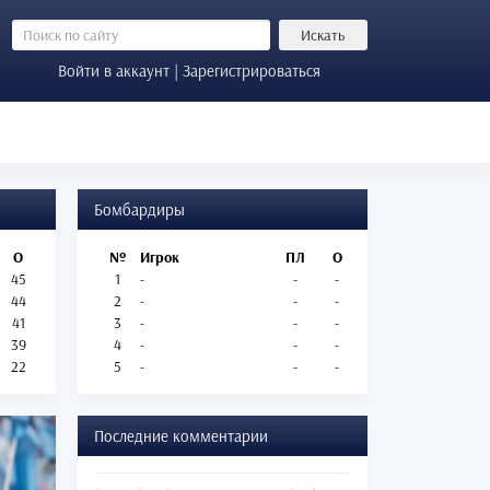
Искать
Войти в аккаунт | Зарегистрироваться
Бомбардиры
О
№
Игрок
ПЛ
О
45
1
-
-
-
44
2
-
-
-
41
3
-
-
-
39
4
-
-
-
22
5
-
-
-
Последние комментарии