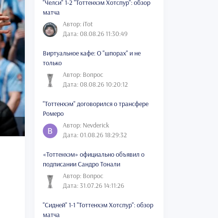
"Челси" 1-2 "Тоттенхэм Хотспур": обзор
матча
Автор: iTot
Дата: 08.08.26 11:30:49
Виртуальное кафе: О "шпорах" и не
только
Автор: Вопрос
Дата: 08.08.26 10:20:12
"Тоттенхэм" договорился о трансфере
Ромеро
Автор: Nevderick
Дата: 01.08.26 18:29:32
«Тоттенхэм» официально объявил о
подписании Сандро Тонали
Автор: Вопрос
Дата: 31.07.26 14:11:26
"Сидней" 1-1 "Тоттенхэм Хотспур": обзор
матча