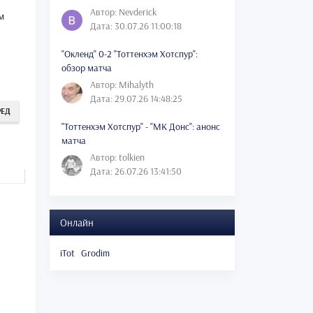
Автор: Nevderick
м
Дата: 30.07.26 11:00:18
"Окленд" 0-2 "Тоттенхэм Хотспур":
обзор матча
Автор: Mihalyth
Дата: 29.07.26 14:48:25
РЕД
"Тоттенхэм Хотспур" - "МК Донс": анонс
матча
Автор: tolkien
Дата: 26.07.26 13:41:50
Онлайн
iTot
Grodim