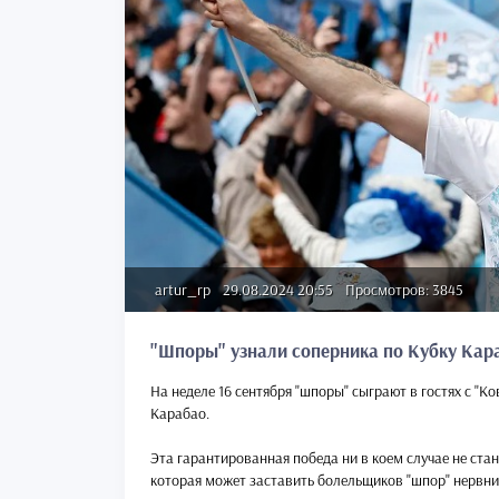
artur_rp
29.08.2024 20:55
Просмотров: 3845
"Шпоры" узнали соперника по Кубку Кар
На неделе 16 сентября "шпоры" сыграют в гостях с "
Карабао.
Эта гарантированная победа ни в коем случае не стане
которая может заставить болельщиков "шпор" нервнич