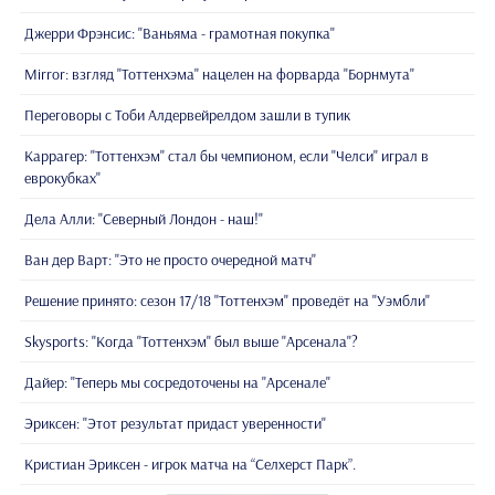
Джерри Фрэнсис: "Ваньяма - грамотная покупка"
Mirror: взгляд "Тоттенхэма" нацелен на форварда "Борнмута"
Переговоры с Тоби Алдервейрелдом зашли в тупик
Каррагер: "Тоттенхэм" стал бы чемпионом, если "Челси" играл в
еврокубках"
Дела Алли: "Северный Лондон - наш!"
Ван дер Варт: "Это не просто очередной матч"
Решение принято: сезон 17/18 "Тоттенхэм" проведёт на "Уэмбли"
Skysports: "Когда "Тоттенхэм" был выше "Арсенала"?
Дайер: "Теперь мы сосредоточены на "Арсенале"
Эриксен: "Этот результат придаст уверенности"
Кристиан Эриксен - игрок матча на “Селхерст Парк”.