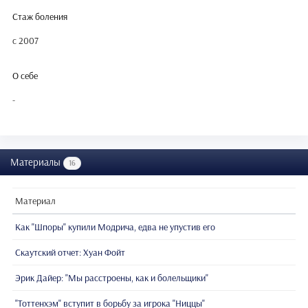
Стаж боления
с 2007
О себе
-
Материалы
16
Материал
Как "Шпоры" купили Модрича, едва не упустив его
Скаутский отчет: Хуан Фойт
Эрик Дайер: "Мы расстроены, как и болельщики"
"Тоттенхэм" вступит в борьбу за игрока "Ниццы"