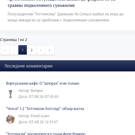
травмы подколенного сухожилия
Полузащитник "Тоттенхэма" Джовани Ло Сельсо выбыл из игры до
конца января из-за проблемы с подколенным сухожилием.
Страница 1 из 2
START
PREVIOUS
NEXT
END
«
‹
1
2
›
»
Последние комментарии
Виртуальное кафе: О "шпорах" и не только
Автор: Вопрос
Дата: 07.08.26 07:10:45
"Челси" 1-2 "Тоттенхэм Хотспур": обзор матча
Автор: Pavel-Isaev
Дата: 03.08.26 12:51:47
"Тоттенхэм" договорился о трансфере Ромеро