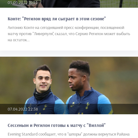
05.05.2022 16:53
Конте: "Регилон вряд ли сыграет в этом сезоне"
Антонио Конте на сегодняшней пресс-конференции, посвященной
матчу против "Ливерпуля", сказал, что Серхио Регилон может выбыть
на остаток...
07.04.2022 22:38
Сессеньон и Регилон готовы к матчу с "Виллой"
Evening Standard сообщает, что в "шпоры" должны вернуться Райана