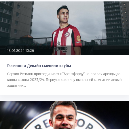
18.01.2024 10:26
Регилон и Девайн сменили клубы
Серхио Регилон присоединился к "Брентфорду" на правах аренды до
конца сезона 2023/24. Первую половину нынешней кампании левый
защитник...