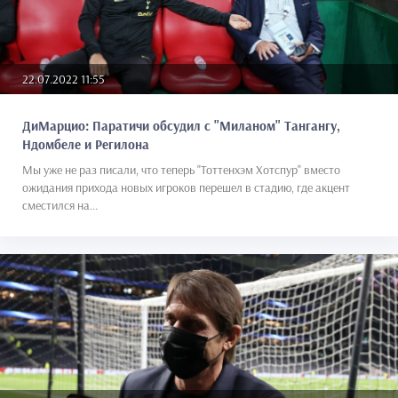
22.07.2022 11:55
ДиМарцио: Паратичи обсудил с "Миланом" Тангангу,
Ндомбеле и Регилона
Мы уже не раз писали, что теперь "Тоттенхэм Хотспур" вместо
ожидания прихода новых игроков перешел в стадию, где акцент
сместился на...