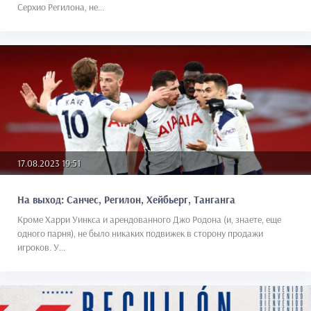
Серхио Регилона, не...
17.08.2023 19:51
На выход: Санчес, Регилон, Хейбьерг, Танганга
Кроме Харри Уинкса и арендованного Джо Родона (и, знаете, еще
одного парня), не было никаких подвижек в сторону продажи
игроков. У...