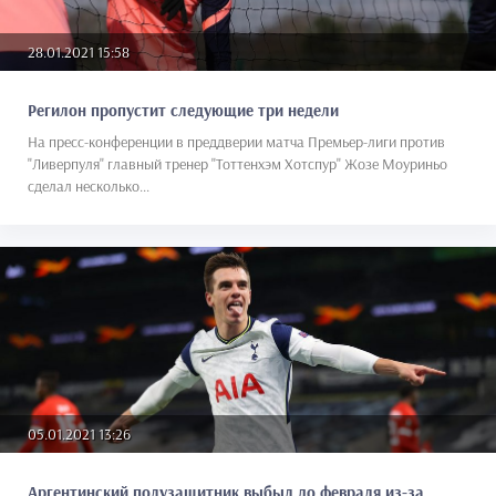
28.01.2021 15:58
Регилон пропустит следующие три недели
На пресс-конференции в преддверии матча Премьер-лиги против
"Ливерпуля" главный тренер "Тоттенхэм Хотспур" Жозе Моуриньо
сделал несколько...
05.01.2021 13:26
Аргентинский полузащитник выбыл до февраля из-за