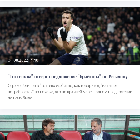
04.08.2022 14:40
"Тоттенхэм" отверг предложение "Брайтона" по Регилону
Серхио Регилон в "Тоттенхэме" явно, как говорится, "излишек
потребностей", но похоже, что по крайней мере в одном предложении
по нему было...