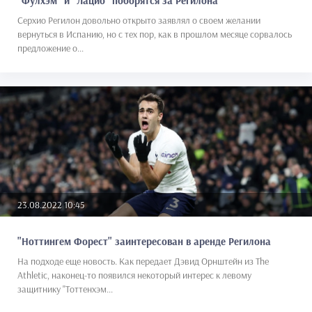
"Фулхэм" и "Лацио" поборятся за Регилона
Серхио Регилон довольно открыто заявлял о своем желании
вернуться в Испанию, но с тех пор, как в прошлом месяце сорвалось
предложение о...
23.08.2022 10:45
"Ноттингем Форест" заинтересован в аренде Регилона
На подходе еще новость. Как передает Дэвид Орнштейн из The
Athletic, наконец-то появился некоторый интерес к левому
защитнику "Тоттенхэм...