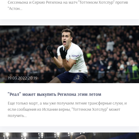
Сессеньона и Серхио Регилона на матч "Тоттенхэм Хотспур" против
"Астон...
19.03.2022 20:19
"Реал" может выкупить Регилона этим летом
Еще только март, а мы уже получаем летние трансферные слухи, и
если сообщения из Испании верны, "Тоттенхэм Хотспур" может
получить...