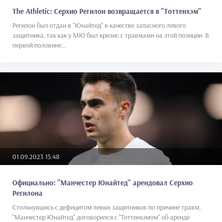
The Athletic: Серхио Регилон возвращается в "Тоттенхэм"
Регилон был отдан в "Юнайтед" в качестве запасного левого
защитника, так как у МЮ был кризис с травмами на этой позиции. В
первой половине...
01.09.2023 15:48
Официально: "Манчестер Юнайтед" арендовал Серхио
Регилона
Столкнувшись с дефицитом левых защитников по причине травм,
"Манчестер Юнайтед" договорился с "Тоттенхэмом" об аренде