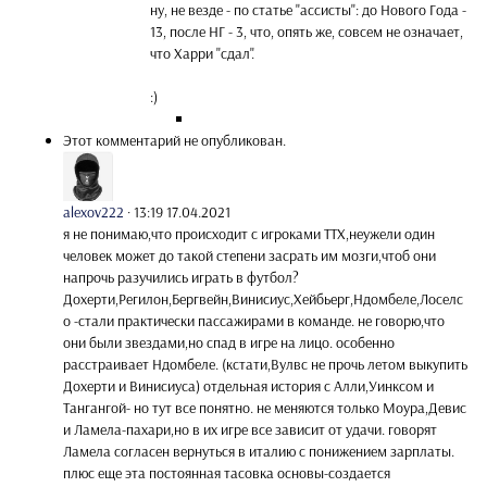
ну, не везде - по статье "ассисты": до Нового Года -
13, после НГ - 3, что, опять же, совсем не означает,
что Харри "сдал".
:)
Этот комментарий не опубликован.
alexov222
·
13:19 17.04.2021
я не понимаю,что происходит с игроками ТТХ,неужели один
человек может до такой степени засрать им мозги,чтоб они
напрочь разучились играть в футбол?
Дохерти,Регилон,Бергвейн,Винисиус,Хейбьерг,Ндомбеле,Лоселс
о -стали практически пассажирами в команде. не говорю,что
они были звездами,но спад в игре на лицо. особенно
расстраивает Ндомбеле. (кстати,Вулвс не прочь летом выкупить
Дохерти и Винисиуса) отдельная история с Алли,Уинксом и
Тангангой- но тут все понятно. не меняются только Моура,Девис
и Ламела-пахари,но в их игре все зависит от удачи. говорят
Ламела согласен вернуться в италию с понижением зарплаты.
плюс еще эта постоянная тасовка основы-создается