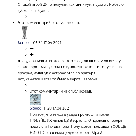
С такой игрой 25-го получим как минимум 3 сухаря. Не было
кубков и не будет.
Этот комментарий не опубликован.
Вопрос
·
07:24 17.04.2021
Два удара Кейна. И это все, что создали шпорам хозяева у
своих ворот. Был у Сона полумомент, который тот успешно
просрал, лупанув с острооо угла во вратаря.
Вот, кажется и все что было у ворот Эвертона.
Этот комментарий не опубликован.
Sloock
·
11:28 17.04.2021
При том, что эти два удара произошли после
ГРУБЕЙШИХ ляпов ЦЗ Эвертона. Откровенно говоря
подарили Ттх два гола. Получается - команда ВООБЩЕ
НИЧЕГО не создала у чужих ворот. Мрак!