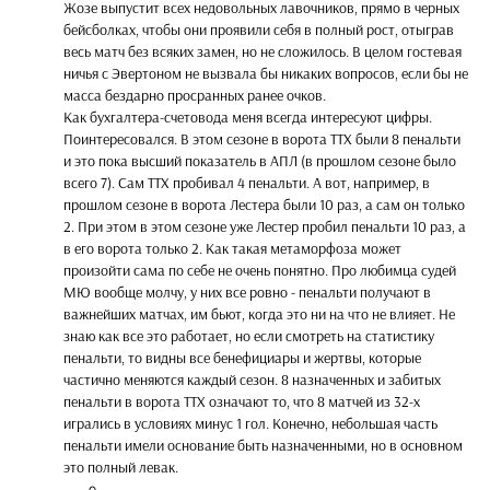
Жозе выпустит всех недовольных лавочников, прямо в черных
бейсболках, чтобы они проявили себя в полный рост, отыграв
весь матч без всяких замен, но не сложилось. В целом гостевая
ничья с Эвертоном не вызвала бы никаких вопросов, если бы не
масса бездарно просранных ранее очков.
Как бухгалтера-счетовода меня всегда интересуют цифры.
Поинтересовался. В этом сезоне в ворота ТТХ были 8 пенальти
и это пока высший показатель в АПЛ (в прошлом сезоне было
всего 7). Сам ТТХ пробивал 4 пенальти. А вот, например, в
прошлом сезоне в ворота Лестера были 10 раз, а сам он только
2. При этом в этом сезоне уже Лестер пробил пенальти 10 раз, а
в его ворота только 2. Как такая метаморфоза может
произойти сама по себе не очень понятно. Про любимца судей
МЮ вообще молчу, у них все ровно - пенальти получают в
важнейших матчах, им бьют, когда это ни на что не влияет. Не
знаю как все это работает, но если смотреть на статистику
пенальти, то видны все бенефициары и жертвы, которые
частично меняются каждый сезон. 8 назначенных и забитых
пенальти в ворота ТТХ означают то, что 8 матчей из 32-х
игрались в условиях минус 1 гол. Конечно, небольшая часть
пенальти имели основание быть назначенными, но в основном
это полный левак.