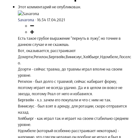
Этот комментарий не опубликован.
Savarona
·
16:34 17.04.2021
Есть такое грубое выражение "пернуть в лужу", но точнее в
данном случае и не скажешь.
Вот, оказывается, расстраивают
Дохерти,Регилон,Бергвейн,Винисиус,Хейбьерг,Ндомбеле,Лоселс
о.
Доэрти - сейчас травма, до травмы играл вполне на своем
уровне.
Регилон - был долго с травмой, сейчас набирает форму,
поэтому играет не всегда удачно. Да и в целом он вовсе не
звезда, поэтому Реал от него и избавился.
Бергвейн - х.з. зачем его покупали и что с ним не так.
Винисиус - был взят в аренду, для ротации, скоро отправится
назад.
Хейбьерг - как играл так и играет на своем стабильно среднем
уровне.
Ндомбеле (который особенно расстраивает некоторых) -
напомню, что совсем недавно он вообще не играл и был в