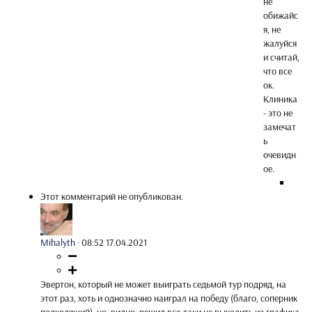
не
обижайс
я, не
жалуйся
и считай,
что все
ок.
Клиника
- это не
замечат
ь
очевидн
ое.
Этот комментарий не опубликован.
Mihalyth
·
08:52 17.04.2021
Эвертон, который не может выиграть седьмой тур подряд, на
этот раз, хоть и однозначно наиграл на победу (благо, соперник