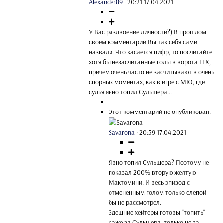
Alexander89
·
20:21 17.04.2021
У Вас раздвоение личности?) В прошлом
своем комментарии Вы так себя сами
назвали. Что касается цифр, то посчитайте
хотя бы незасчитанные голы в ворота ТТХ,
причем очень часто не засчитывают в очень
спорных моментах, как в игре с МЮ, где
судья явно топил Сульшера...
Этот комментарий не опубликован.
Savarona
·
20:59 17.04.2021
Явно топил Сульшера? Поэтому не
показал 200% вторую желтую
Мактомини. И весь эпизод с
отмененным голом только слепой
бы не рассмотрел.
Здешние хейтеры готовы "топить"
даже за Сульшера, только не за