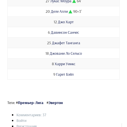
27
Лукас Моура
64'
20
Деле Алли
90+3'
12
Джо Харт
6
Давинсон Санчес
25
Джафет Танганга
18
Джовани Ло Сельсо
8
Харри Уинкс
9
Гарет Бэйл
Теги:
#
Премьер-Лига
#
Эвертон
Комментариев: 37
Войти
Регистрация