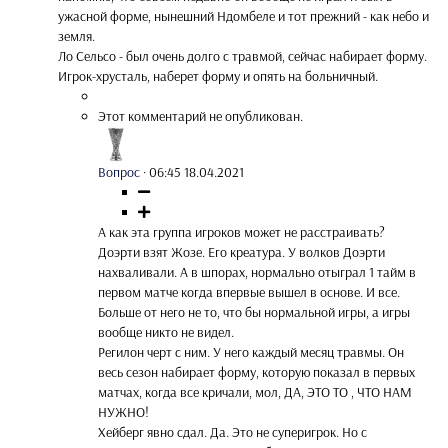
ужасной форме, нынешний Ндомбеле и тот прежний - как небо и
земля.
Ло Сельсо - был очень долго с травмой, сейчас набирает форму.
Игрок-хрусталь, наберет форму и опять на больничный.
Этот комментарий не опубликован.
Вопрос
·
06:45 18.04.2021
А как эта группа игроков может не расстраивать?
Доэрти взят Жозе. Его креатура. У волков Доэрти
нахваливали. А в шпорах, нормально отыграл 1 тайм в
первом матче когда впервые вышел в основе. И все.
Больше от него не то, что бы нормальной игры, а игры
вообще никто не видел.
Регилон черт с ним. У него каждый месяц травмы. Он
весь сезон набирает форму, которую показал в первых
матчах, когда все кричали, мол, ДА, ЭТО ТО , ЧТО НАМ
НУЖНО!
Хейберг явно сдал. Да. Это не суперигрок. Но с