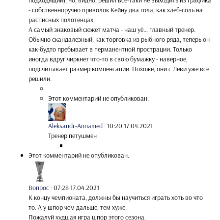
подходящий), но, видно, решил все-таки не выходить из графика
- собственноручно приволок Кейну два гола, как хлеб-соль на
расписных полотенцах.
А самый знаковый сюжет матча - наш уё... главный тренер.
Обычно скандалезный, как торговка из рыбного ряда, теперь он
как-будто пребывает в перманентной прострации. Только
иногда вдруг чиркнет что-то в свою бумажку - наверное,
подсчитывает размер компенсации. Похоже, они с Леви уже всё
решили.
Этот комментарий не опубликован.
Aleksandr-Annamed
·
10:20 17.04.2021
Тренер петушмен
Этот комментарий не опубликован.
Вопрос
·
07:28 17.04.2021
К концу чемпионата, должны бы научиться играть хоть во что
то. А у шпор чем дальше, тем хуже.
Пожалуй худшая игра шпор этого сезона.