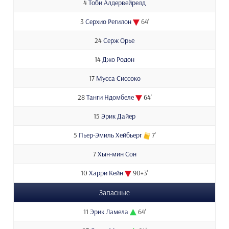
4
Тоби Алдервейрелд
3
Серхио Регилон
64'
24
Серж Орье
14
Джо Родон
17
Мусса Сиссоко
28
Танги Ндомбеле
64'
15
Эрик Дайер
5
Пьер-Эмиль Хейбьерг
7'
7
Хын-мин Сон
10
Харри Кейн
90+3'
Запасные
11
Эрик Ламела
64'