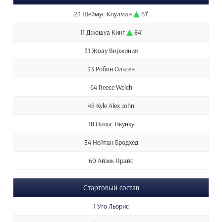
23 Шеймус Коулман
61'
11 Джошуа Кинг
84'
31 Жоау Виржиния
33 Робин Ольсен
64 Reece Welch
48 Kyle Alex John
18 Нильс Нкунку
34 Нейтан Бродхед
60 Айзек Прайс
Стартовый состав
1
Уго Льорис