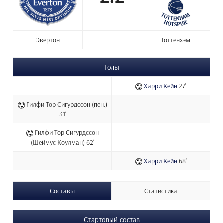
Эвертон
Тоттенхэм
Голы
Харри Кейн
27'
Гилфи Тор Сигурдссон (пен.)
31'
Гилфи Тор Сигурдссон
(Шеймус Коулман) 62'
Харри Кейн
68'
Составы
Статистика
Стартовый состав