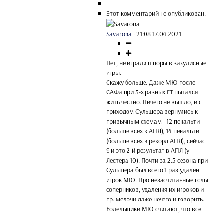
Этот комментарий не опубликован.
Savarona
·
21:08 17.04.2021
Нет, не играли шпоры в закулисные
игры.
Скажу больше. Даже МЮ после
САФа при 3-х разных ГТ пытался
жить честно. Ничего не вышло, и с
приходом Сульшера вернулись к
привычным схемам - 12 пенальти
(больше всех в АПЛ), 14 пенальти
(больше всех и рекорд АПЛ), сейчас
9 и это 2-й результат в АПЛ (у
Лестера 10). Почти за 2.5 сезона при
Сульшера был всего 1 раз удален
игрок МЮ. Про незасчитанные голы
соперников, удаления их игроков и
пр. мелочи даже нечего и говорить.
Болельщики МЮ считают, что все