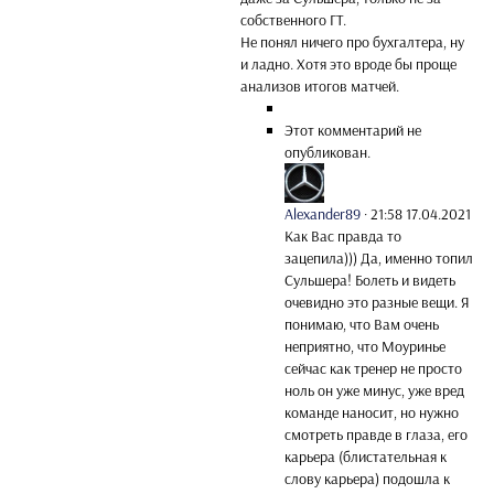
собственного ГТ.
Не понял ничего про бухгалтера, ну
и ладно. Хотя это вроде бы проще
анализов итогов матчей.
Этот комментарий не
опубликован.
Alexander89
·
21:58 17.04.2021
Как Вас правда то
зацепила))) Да, именно топил
Сульшера! Болеть и видеть
очевидно это разные вещи. Я
понимаю, что Вам очень
неприятно, что Моуринье
сейчас как тренер не просто
ноль он уже минус, уже вред
команде наносит, но нужно
смотреть правде в глаза, его
карьера (блистательная к
слову карьера) подошла к