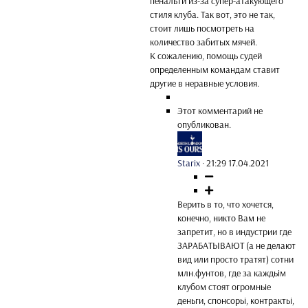
пенальти из-за супер-атакующего
стиля клуба. Так вот, это не так,
стоит лишь посмотреть на
количество забитых мячей.
К сожалению, помощь судей
определенным командам ставит
другие в неравные условия.
Этот комментарий не
опубликован.
Starix
·
21:29 17.04.2021
Верить в то, что хочется,
конечно, никто Вам не
запретит, но в индустрии где
ЗАРАБАТЬІВАЮТ (а не делают
вид или просто тратят) сотни
млн.фунтов, где за каждьім
клубом стоят огромньіе
деньги, спонсорьі, контрактьі,