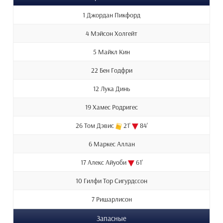
1 Джордан Пикфорд
4 Мэйсон Холгейт
5 Майкл Кин
22 Бен Годфри
12 Лука Динь
19 Хамес Родригес
26 Том Дэвис
21'
84'
6 Маркес Аллан
17 Алекс Айуоби
61'
10 Гилфи Тор Сигурдссон
7 Ришарлисон
Запасные