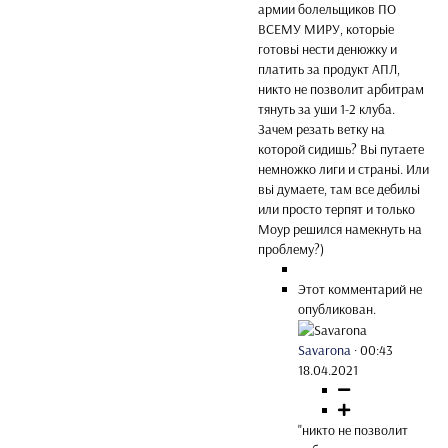
армии болельщиков ПО
ВСЕМУ МИРУ, которьіе
готовьі нести денюжку и
платить за продукт АПЛ,
никто не позволит арбитрам
тянуть за уши 1-2 клуба.
Зачем резать ветку на
которой сидишь? Вьі путаете
немножко лиги и страньі. Или
вьі думаете, там все дебильі
или просто терпят и только
Моур решился намекнуть на
проблему?)
Этот комментарий не
опубликован.
Savarona
·
00:43
18.04.2021
"никто не позволит