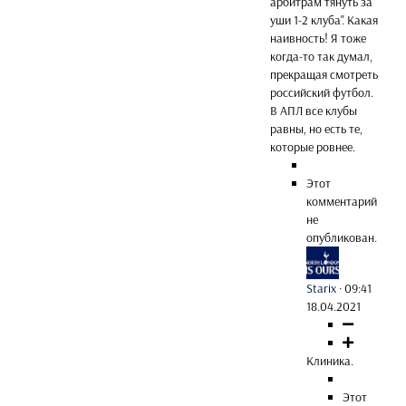
арбитрам тянуть за
уши 1-2 клуба". Какая
наивность! Я тоже
когда-то так думал,
прекращая смотреть
российский футбол.
В АПЛ все клубы
равны, но есть те,
которые ровнее.
Этот
комментарий
не
опубликован.
Starix
·
09:41
18.04.2021
Клиника.
Этот