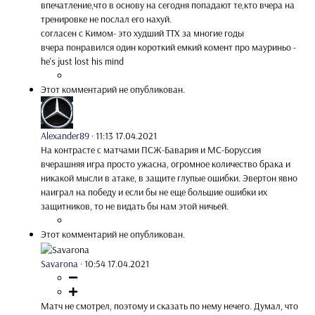
впечатление,что в основу на сегодня попадают те,кто вчера на
тренировке не послал его нахуй.
согласен с Кимом- это худший ТТХ за многие годы
вчера понравился один короткий емкий комент про мауриньо -
he's just lost his mind
Этот комментарий не опубликован.
Alexander89
·
11:13 17.04.2021
На контрасте с матчами ПСЖ-Бавария и МС-Боруссия
вчерашняя игра просто ужасна, огромное количество брака и
никакой мысли в атаке, в защите глупые ошибки. Эвертон явно
наиграл на победу и если бы не еще большие ошибки их
защитников, то не видать бы нам этой ничьей.
Этот комментарий не опубликован.
Savarona
·
10:54 17.04.2021
Матч не смотрел, поэтому и сказать по нему нечего. Думал, что