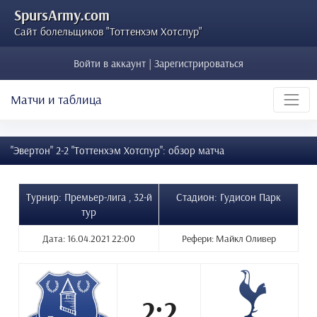
SpursArmy.com
Сайт болельщиков "Тоттенхэм Хотспур"
Войти в аккаунт | Зарегистрироваться
Матчи и таблица
"Эвертон" 2-2 "Тоттенхэм Хотспур": обзор матча
Турнир: Премьер-лига , 32-й
Стадион: Гудисон Парк
тур
Дата: 16.04.2021 22:00
Рефери: Майкл Оливер
2:2