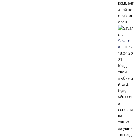
коммент
арий не
опублик
ован.
Savaron
a
·
10:22
18.04.20
21
Когда
твой
любимы
й клуб
будут
убивать,
а
соперни
ка
тащить
за уши -
ты тогда