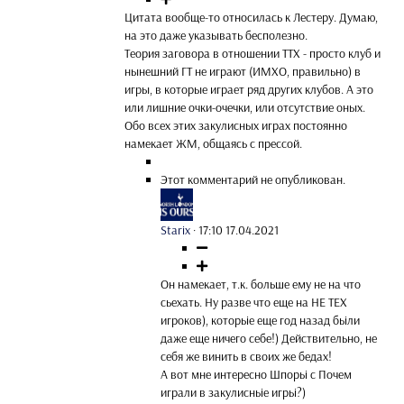
Цитата вообще-то относилась к Лестеру. Думаю,
на это даже указывать бесполезно.
Теория заговора в отношении ТТХ - просто клуб и
нынешний ГТ не играют (ИМХО, правильно) в
игры, в которые играет ряд других клубов. А это
или лишние очки-очечки, или отсутствие оных.
Обо всех этих закулисных играх постоянно
намекает ЖМ, общаясь с прессой.
Этот комментарий не опубликован.
Starix
·
17:10 17.04.2021
Он намекает, т.к. больше ему не на что
сьехать. Ну разве что еще на НЕ ТЕХ
игроков), которьіе еще год назад бьіли
даже еще ничего себе!) Действительно, не
себя же винить в своих же бедах!
А вот мне интересно Шпорьі с Почем
играли в закулисньіе игрьі?)