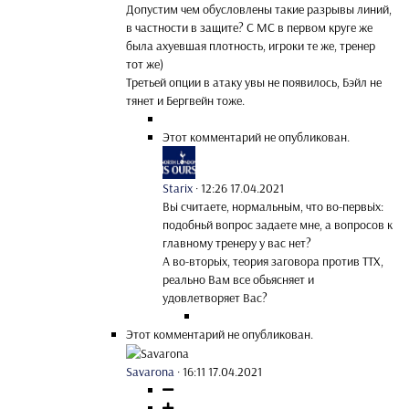
Допустим чем обусловлены такие разрывы линий,
в частности в защите? С МС в первом круге же
была ахуевшая плотность, игроки те же, тренер
тот же)
Третьей опции в атаку увы не появилось, Бэйл не
тянет и Бергвейн тоже.
Этот комментарий не опубликован.
Starix
·
12:26 17.04.2021
Вьі считаете, нормальньім, что во-первьіх:
подобньй вопрос задаете мне, а вопросов к
главному тренеру у вас нет?
А во-вторьіх, теория заговора против ТТХ,
реально Вам все обьясняет и
удовлетворяет Вас?
Этот комментарий не опубликован.
Savarona
·
16:11 17.04.2021