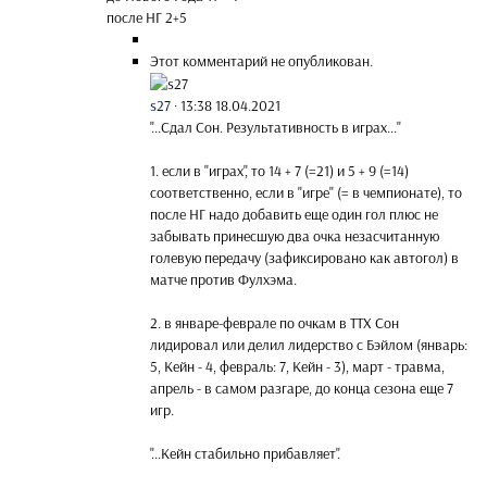
после НГ 2+5
Этот комментарий не опубликован.
s27
·
13:38 18.04.2021
"...Сдал Сон. Результативность в играх..."
1. если в "играх", то 14 + 7 (=21) и 5 + 9 (=14)
соответственно, если в "игре" (= в чемпионате), то
после НГ надо добавить еще один гол плюс не
забывать принесшую два очка незасчитанную
голевую передачу (зафиксировано как автогол) в
матче против Фулхэма.
2. в январе-феврале по очкам в ТТХ Сон
лидировал или делил лидерство с Бэйлом (январь:
5, Кейн - 4, февраль: 7, Кейн - 3), март - травма,
апрель - в самом разгаре, до конца сезона еще 7
игр.
"...Кейн стабильно прибавляет".