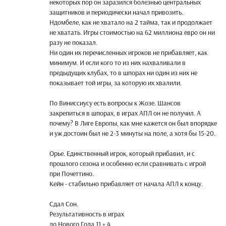
некоторых пор он заразился болезнью центральных
защитников и периодически начал привозить.
Ндомбеле, как не хватало на 2 тайма, так и продолжает
не хватать. Игры стоимостью на 62 миллиона евро он ни
разу не показал.
Ни один их перечисленных игроков не прибавляет, как
минимум. И если кого то из них нахваливали в
предыдущих клубах, то в шпорах ни один из них не
показывает той игры, за которую их хвалили.
По Виниссиусу есть вопросы к Жозе. Шансов
закрепиться в шпорах, в играх АПЛ он не получил. А
почему? В Лиге Европы, как мне кажется он был впорядке
и уж достоин был не 2-3 минуты на поле, а хотя бы 15-20.
Орье. Единственный игрок, который прибавил, и с
прошлого сезона и особенно если сравнивать с игрой
при Почеттино.
Кейн - стабильно прибавляет от начала АПЛ к концу.
Сдал Сон.
Результативность в играх
до Нового Года 11 + 4