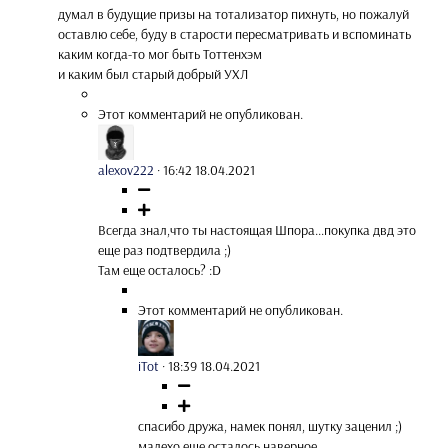
думал в будущие призы на тотализатор пихнуть, но пожалуй
оставлю себе, буду в старости пересматривать и вспоминать
каким когда-то мог быть Тоттенхэм
и каким был старый добрый УХЛ
Этот комментарий не опубликован.
alexov222
·
16:42 18.04.2021
Всегда знал,что ты настоящая Шпора...покупка двд это
еще раз подтвердила ;)
Там еще осталось? :D
Этот комментарий не опубликован.
iTot
·
18:39 18.04.2021
спасибо дружа, намек понял, шутку заценил ;)
малехо еще осталось наверное