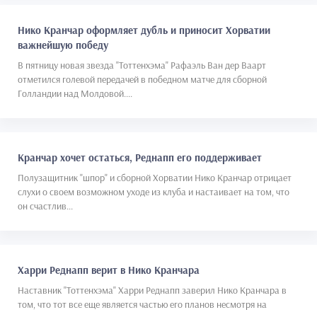
Нико Кранчар оформляет дубль и приносит Хорватии
важнейшую победу
В пятницу новая звезда "Тоттенхэма" Рафаэль Ван дер Ваарт
отметился голевой передачей в победном матче для сборной
Голландии над Молдовой....
Кранчар хочет остаться, Реднапп его поддерживает
Полузащитник "шпор" и сборной Хорватии Нико Кранчар отрицает
слухи о своем возможном уходе из клуба и настаивает на том, что
он счастлив...
Харри Реднапп верит в Нико Кранчара
Наставник "Тоттенхэма" Харри Реднапп заверил Нико Кранчара в
том, что тот все еще является частью его планов несмотря на