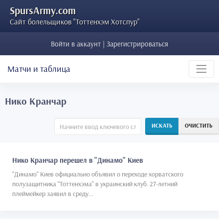
SpursArmy.com
Сайт болельщиков "Тоттенхэм Хотспур"
Войти в аккаунт | Зарегистрироваться
Матчи и таблица
Нико Кранчар
ИСКАТЬ
ОЧИСТИТЬ
Нико Кранчар перешел в "Динамо" Киев
"Динамо" Киев официально объявил о переходе хорватского
полузащитника "Тоттенхэма" в украинский клуб. 27-летний
плеймейкер заявил в среду...