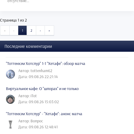
отсутствие...
Страница 1 из 2
START
PREVIOUS
NEXT
END
«
‹
1
2
›
»
Последние комментарии
"Тоттенхэм Хотспур" 1-1 "Хетафе": обзор матча
Автор: tottenham62
Дата: 09.08.26 22:21:14
Виртуальное кафе: О "шпорах" и не только
Автор: iTot
Дата: 09.08.26 15:03:02
"Тоттенхэм Хотспур" - "Хетафе": анонс матча
Автор: Вопрос
Дата: 09.08.26 12:48:41