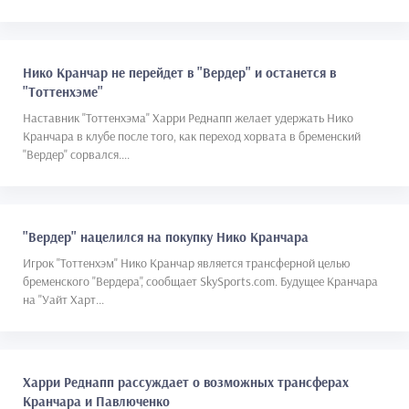
Нико Кранчар не перейдет в "Вердер" и останется в
"Тоттенхэме"
Наставник "Тоттенхэма" Харри Реднапп желает удержать Нико
Кранчара в клубе после того, как переход хорвата в бременский
"Вердер" сорвался....
"Вердер" нацелился на покупку Нико Кранчара
Игрок "Тоттенхэм" Нико Кранчар является трансферной целью
бременского "Вердера", сообщает SkySports.com. Будущее Кранчара
на "Уайт Харт...
Харри Реднапп рассуждает о возможных трансферах
Кранчара и Павлюченко