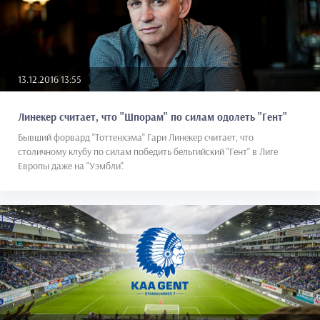
13.12.2016 13:55
Линекер считает, что "Шпорам" по силам одолеть "Гент"
Бывший форвард "Тоттенхэма" Гари Линекер считает, что
столичному клубу по силам победить бельгийский "Гент" в Лиге
Европы даже на "Уэмбли".