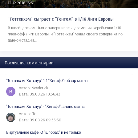
12.12.2016 15:51
"Тоттенхэм" сыграет с "Гентом" в 1/16 Лиги Европы
В швейцарском Ньоне завершилась церемония жеребьевки 1/16
плей-офф Лиги Европы, и "Тоттенхэм" узнал своего соперника по
данной стадии...
Последние комментарии
"Тоттенхэм Хотспур" 1-1 "Хетафе": обзор матча
Автор: Nevderick
Дата: 09.08.26 10:56:43
"Тоттенхэм Хотспур" - "Хетафе": анонс матча
Автор: iTot
Дата: 09.08.26 09:35:50
Виртуальное кафе: О "шпорах" и не только