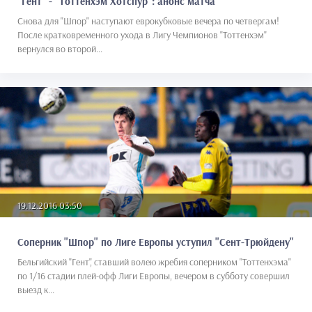
"Гент" - "Тоттенхэм Хотспур": анонс матча
Снова для "Шпор" наступают еврокубковые вечера по четвергам!
После кратковременного ухода в Лигу Чемпионов "Тоттенхэм"
вернулся во второй...
19.12.2016 03:50
Соперник "Шпор" по Лиге Европы уступил "Сент-Трюйдену"
Бельгийский "Гент", ставший волею жребия соперником "Тоттенхэма"
по 1/16 стадии плей-офф Лиги Европы, вечером в субботу совершил
выезд к...