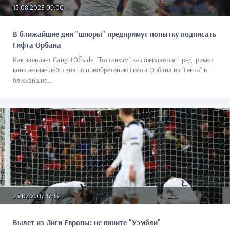
15.08.2023 09:00
В ближайшие дни "шпоры" предпримут попытку подписать
Гифта Орбана
Как заявляет CaughtOffside, "Тоттенхэм", как ожидается, предпримет
конкретные действия по приобретению Гифта Орбана из "Гента" в
ближайшие...
25.02.2017 17:13
Вылет из Лиги Европы: не вините "Уэмбли"