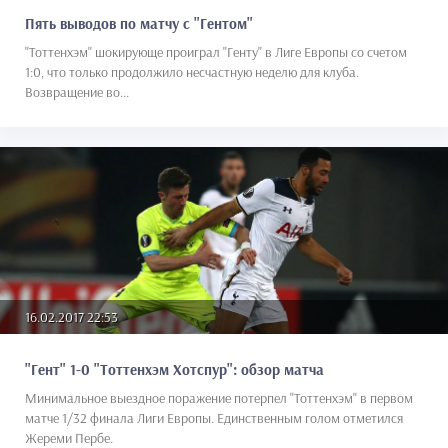
Пять выводов по матчу с "Гентом"
"Тоттенхэм" шокирующе проиграл "Генту" в Лиге Европы со счетом
1:0, что только продолжило несчастную неделю для клуба.
Возвращение во...
16.02.2017 22:53
"Гент" 1-0 "Тоттенхэм Хотспур": обзор матча
Минимальное выездное поражение потерпел "Тоттенхэм" в первом
матче 1/32 финала Лиги Европы. Единственным голом отметился
Жереми Пербе.