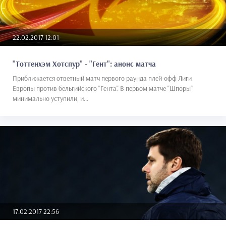
22.02.2017 12:01
"Тоттенхэм Хотспур" - "Гент": анонс матча
Приближается ответный матч первого раунда плей-офф Лиги
Европы против бельгийского "Гента". В первом матче "Шпоры"
минимально уступили, и...
17.02.2017 22:56