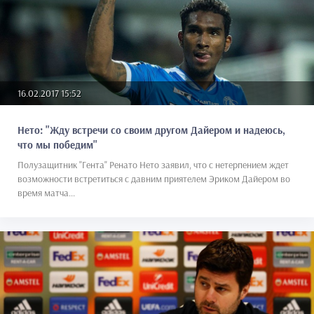
16.02.2017 15:52
Нето: "Жду встречи со своим другом Дайером и надеюсь,
что мы победим"
Полузащитник "Гента" Ренато Нето заявил, что с нетерпением ждет
возможности встретиться с давним приятелем Эриком Дайером во
время матча...