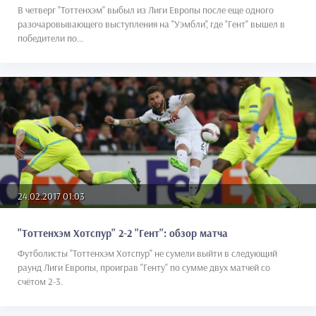
В четверг "Тоттенхэм" выбыл из Лиги Европы после еще одного
разочаровывающего выступления на "Уэмбли", где "Гент" вышел в
победители по...
24.02.2017 01:03
"Тоттенхэм Хотспур" 2-2 "Гент": обзор матча
Футболисты "Тоттенхэм Хотспур" не сумели выйти в следующий
раунд Лиги Европы, проиграв "Генту" по сумме двух матчей со
счётом 2-3.