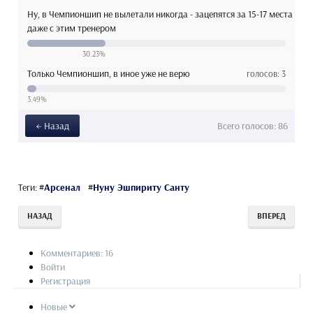
Ну, в Чемпионшип не вылетали никогда - зацепятся за 15-17 места
даже с этим тренером
30.23%
Только Чемпионшип, в иное уже не верю
голосов: 3
3.49%
← Назад
Всего
голосов: 86
Теги:
#
Арсенал
#
Нуну Эшпириту Санту
НАЗАД
ВПЕРЕД
Комментариев: 16
Войти
Регистрация
Новые