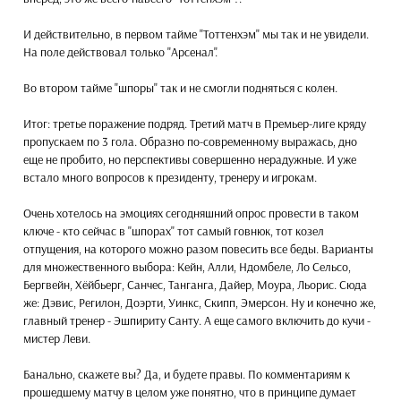
И действительно, в первом тайме "Тоттенхэм" мы так и не увидели.
На поле действовал только "Арсенал".
Во втором тайме "шпоры" так и не смогли подняться с колен.
Итог: третье поражение подряд. Третий матч в Премьер-лиге кряду
пропускаем по 3 гола. Образно по-современному выражась, дно
еще не пробито, но перспективы совершенно нерадужные. И уже
встало много вопросов к президенту, тренеру и игрокам.
Очень хотелось на эмоциях сегодняшний опрос провести в таком
ключе - кто сейчас в "шпорах" тот самый говнюк, тот козел
отпущения, на которого можно разом повесить все беды. Варианты
для множественного выбора: Кейн, Алли, Ндомбеле, Ло Сельсо,
Бергвейн, Хёйбьерг, Санчес, Танганга, Дайер, Моура, Льорис. Сюда
же: Дэвис, Регилон, Доэрти, Уинкс, Скипп, Эмерсон. Ну и конечно же,
главный тренер - Эшпириту Санту. А еще самого включить до кучи -
мистер Леви.
Банально, скажете вы? Да, и будете правы. По комментариям к
прошедшему матчу в целом уже понятно, что в принципе думает