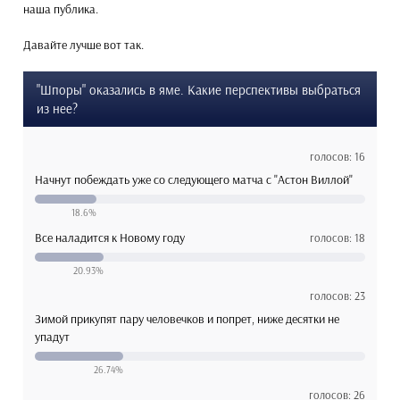
наша публика.
Давайте лучше вот так.
"Шпоры" оказались в яме. Какие перспективы выбраться
из нее?
голосов: 16
Начнут побеждать уже со следующего матча с "Астон Виллой"
18.6%
Все наладится к Новому году
голосов: 18
20.93%
голосов: 23
Зимой прикупят пару человечков и попрет, ниже десятки не
упадут
26.74%
голосов: 26