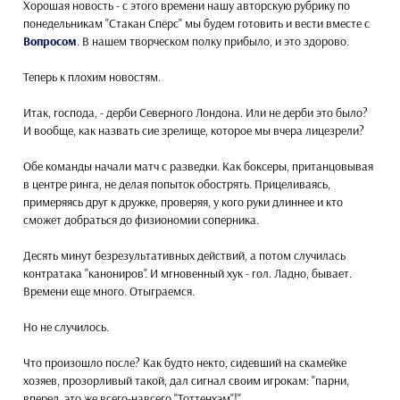
Хорошая новость - с этого времени нашу авторскую рубрику по
понедельникам "Стакан Спёрс" мы будем готовить и вести вместе с
Вопросом
. В нашем творческом полку прибыло, и это здорово.
Теперь к плохим новостям.
Итак, господа, - дерби Северного Лондона. Или не дерби это было?
И вообще, как назвать сие зрелище, которое мы вчера лицезрели?
Обе команды начали матч с разведки. Как боксеры, пританцовывая
в центре ринга, не делая попыток обострять. Прицеливаясь,
примеряясь друг к дружке, проверяя, у кого руки длиннее и кто
сможет добраться до физиономии соперника.
Десять минут безрезультативных действий, а потом случилась
контратака "канониров". И мгновенный хук - гол. Ладно, бывает.
Времени еще много. Отыграемся.
Но не случилось.
Что произошло после? Как будто некто, сидевший на скамейке
хозяев, прозорливый такой, дал сигнал своим игрокам: "парни,
вперед, это же всего-навсего "Тоттенхэм"!".