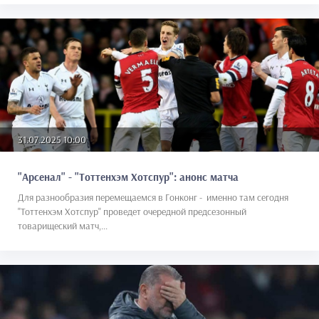
31.07.2025 10:00
"Арсенал" - "Тоттенхэм Хотспур": анонс матча
Для разнообразия перемещаемся в Гонконг - именно там сегодня
"Тоттенхэм Хотспур" проведет очередной предсезонный
товарищеский матч,...