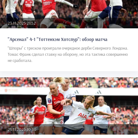
23.11.2025 21:52
"Арсенал" 4-1 "Тоттенхэм Хотспур": обзор матча
"Шпоры" с треском проиграли очередное дерби Северного Лондона.
Томас Франк сделал ставку на оборону, но эта тактика совершенно
не сработала.
23.11.2025 10:30