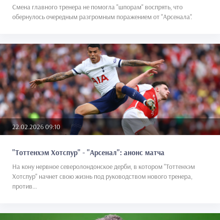
Смена главного тренера не помогла "шпорам" воспрять, что
обернулось очередным разгромным поражением от "Арсенала".
22.02.2026 09:10
"Тоттенхэм Хотспур" - "Арсенал": анонс матча
На кону нервное северолондонское дерби, в котором "Тоттенхэм
Хотспур" начнет свою жизнь под руководством нового тренера,
против...