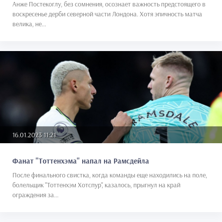
Анже Постекоглу, без сомнения, осознает важность предстоящего в
воскресенье дерби северной части Лондона. Хотя эпичность матча
велика, не...
16.01.2023 11:21
Фанат "Тоттенхэма" напал на Рамсдейла
После финального свистка, когда команды еще находились на поле,
болельщик "Тоттенхэм Хотспур", казалось, прыгнул на край
ограждения за...