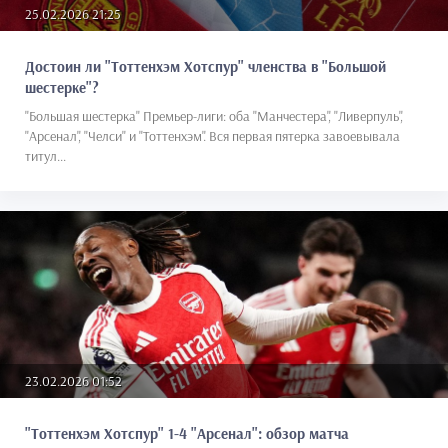
25.02.2026 21:25
Достоин ли "Тоттенхэм Хотспур" членства в "Большой
шестерке"?
"Большая шестерка" Премьер-лиги: оба "Манчестера", "Ливерпуль",
"Арсенал", "Челси" и "Тоттенхэм". Вся первая пятерка завоевывала
титул...
23.02.2026 01:52
"Тоттенхэм Хотспур" 1-4 "Арсенал": обзор матча