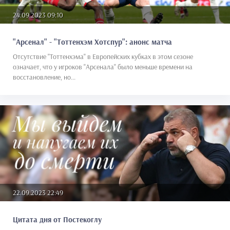
24.09.2023 09:10
"Арсенал" - "Тоттенхэм Хотспур": анонс матча
Отсутствие "Тоттенхэма" в Европейских кубках в этом сезоне
означает, что у игроков "Арсенала" было меньше времени на
восстановление, но...
22.09.2023 22:49
Цитата дня от Постекоглу