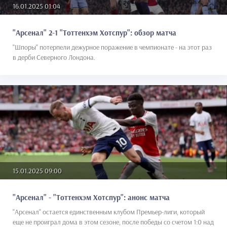
16.01.2025 01:04
"Арсенал" 2-1 "Тоттенхэм Хотспур": обзор матча
"Шпоры" потерпели дежурное поражение в чемпионате - на этот раз
в дерби Северного Лондона.
15.01.2025 09:00
"Арсенал" - "Тоттенхэм Хотспур": анонс матча
"Арсенал" остается единственным клубом Премьер-лиги, который
еще не проиграл дома в этом сезоне, после победы со счетом 1:0 над