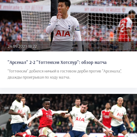
24.09.2023 18:22
"Арсенал" 2-2 "Тоттенхэм Хотспур": обзор матча
"Тоттенхэм" добился ничьей в гостевом дерби против "Арсенала",
дважды проигрывая по ходу матча.