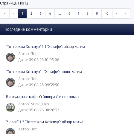
Страница 1 из 12
START
PREVIOUS
NEXT
END
«
‹
1
2
3
4
...
6
7
8
9
10
›
»
Последние комментарии
"Тоттенхэм Хотспур" 1-1 "Хетафе": обзор матча
Автор: iTot
Дата: 09.08.26 10:05:06
"Тоттенхэм Хотспур" - "Хетафе": анонс матча
Автор: iTot
Дата: 09.08.26 09:35:50
Виртуальное кафе: О "шпорах" и не только
Автор: Nurik_Uzb
Дата: 09.08.26 08:26:32
"Челси" 1-2 "Тоттенхэм Хотспур": обзор матча
Автор: iTot