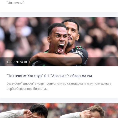
"Ипсвичем"...
15.09.2024 18:05
"Тоттенхэм Хотспур" 0-1 "Арсенал": обзор матча
Беззубые "шпоры" вновь пропустили со стандарта и уступили дома в
дерби Северного Лондона.