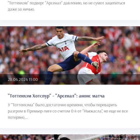
"Тоттенхэм" подверг "Арсенал" давлению, но не сумел зацепиться
даже за ничью.
28.04.2024 11:00
"Тоттенхэм Хотспур" - "Арсенал": анонс матча
У "Тоттенхэма" было достаточно времени, чтобы переварить
разгром в Премьер-лиге со счетом 0:4 от "Ньюкасла", но еще не все
потеряно,...