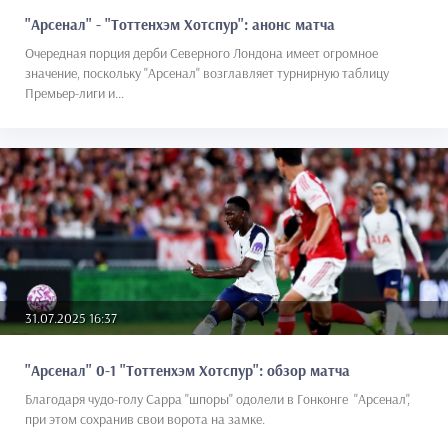
"Арсенал" - "Тоттенхэм Хотспур": анонс матча
Очередная порция дерби Северного Лондона имеет огромное
значение, поскольку "Арсенал" возглавляет турнирную таблицу
Премьер-лиги и...
31.07.2025 16:37
"Арсенал" 0-1 "Тоттенхэм Хотспур": обзор матча
Благодаря чудо-голу Сарра "шпоры" одолели в Гонконге "Арсенал",
при этом сохранив свои ворота на замке.