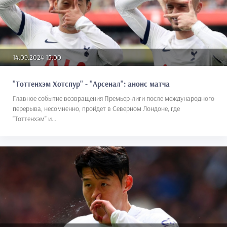
14.09.2024 15:00
"Тоттенхэм Хотспур" - "Арсенал": анонс матча
Главное событие возвращения Премьер-лиги после международного
перерыва, несомненно, пройдет в Северном Лондоне, где
"Тоттенхэм" и...