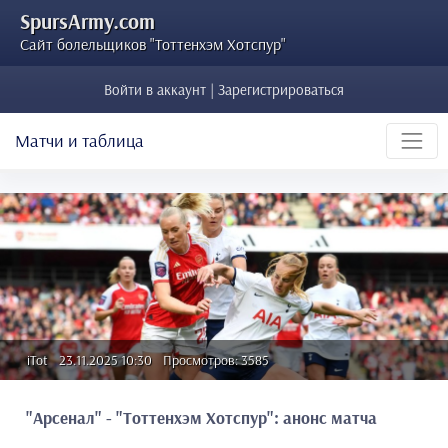
SpursArmy.com
Сайт болельщиков "Тоттенхэм Хотспур"
Войти в аккаунт | Зарегистрироваться
Матчи и таблица
iTot
23.11.2025 10:30
Просмотров: 3585
"Арсенал" - "Тоттенхэм Хотспур": анонс матча