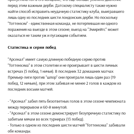
перед этим важным дерби. Датскому специалисту также нужно
найти способ исправить неудачную статистику клуба, выигравшего
лишь одну из последних шести лондонских дерби. Но поскольку
"Тоттенхэм" - единственная команда, не потерпевшая ни одного
поражения на выезде в этом сезоне, выезд на "Эмирейтс" может
оказаться не таким уж и пугающим событием.
Статистика и серии побед
"Арсенал" имеет самую длинную победную серию против
"Тоттенхэма" в этом столетии и не проигрывает в шести личных
встречах (5 побед, 1 ничья). В последних 32 домашних матчах
Премьер-лиги против "шпор" они проиграли лишь один раз (19
побед, 12 ничьих), при этом забивая не менее 2 голов в каждом из
последних восьми матчей.
- "Арсенал" забил пять безответных голов в этом сезоне чемпионата
между перерывом и 60-й минутой.
- "Арсенал" в этом сезоне демонстрирует безупречную статистику по
забитым мячам во всех турнирах (13 побед).
- Только в одном из последних шести матчей "Тоттенхэма" забивали
обе команды.