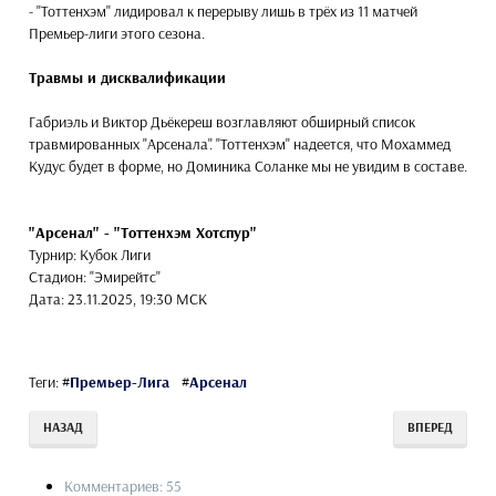
- "Тоттенхэм" лидировал к перерыву лишь в трёх из 11 матчей
Премьер-лиги этого сезона.
Травмы и дисквалификации
Габриэль и Виктор Дьёкереш возглавляют обширный список
травмированных "Арсенала". "Тоттенхэм" надеется, что Мохаммед
Кудус будет в форме, но Доминика Соланке мы не увидим в составе.
"Арсенал" - "Тоттенхэм Хотспур"
Турнир: Кубок Лиги
Стадион: "Эмирейтс"
Дата: 23.11.2025, 19:30 МСК
Теги:
#
Премьер-Лига
#
Арсенал
НАЗАД
ВПЕРЕД
Комментариев: 55