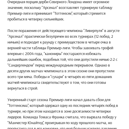
Очередная порция дерби Северного Лондона имеет огромное
значение, поскольку "Арсенал" возглавляет турнирную таблицу
Премьер-лиги и принимает "Тоттенхэм", который стремится
пробиться в четверку сильнейших.
После поражения от действующего чемпиона "Ливерпуля" в августе
"Арсенал" практически безупречен во всех турнирах (12 побед, 2
ничьих) и подходит к раунду с преимуществом в четыре очка в
верхней части таблицы Премьер-лиги. Чтобы завоевать трофей
впервые с 2004 года, "канониры" постараются избежать
дальнейших ошибок, подобных той, что они допустили ничью 2:2 с
"Сандерлендом" перед международным перерывом. Однако в
десяти других матчах чемпионата в этом сезоне они пропустили
всего три мяча. Победы и "сухари" в четырёх из пяти домашних
матчей чемпионата свидетельствуют о том, что они готовы
вернуться в строй.
Уверенный старт сезона Премьер-лиги начал давать сбои для
"Тоттенхэма", который одержал одну из последних четырёх побед в
турнире, но при этом находится в зоне досягаемости четверки
лидеров. Команда Томаса Франка считала, что вырвала победу у
"Манчестер Юнайтед", проигрывая по ходу прошлого матча, но
пропустила гол в его концовке, что ещё больше усилило давление