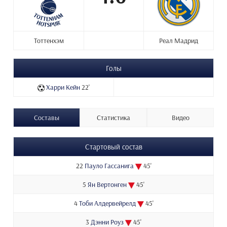
Тоттенхэм
Реал Мадрид
Голы
Харри Кейн
22'
Составы
Статистика
Видео
Стартовый состав
22
Пауло Гассанига
45'
5
Ян Вертонген
45'
4
Тоби Алдервейрелд
45'
3
Дэнни Роуз
45'