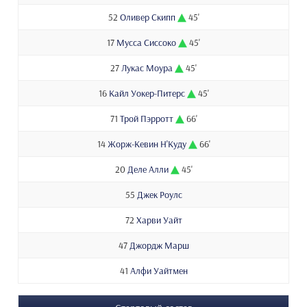
52
Оливер Скипп
45'
17
Мусса Сиссоко
45'
27
Лукас Моура
45'
16
Кайл Уокер-Питерс
45'
71
Трой Пэрротт
66'
14
Жорж-Кевин Н'Куду
66'
20
Деле Алли
45'
55
Джек Роулс
72
Харви Уайт
47
Джордж Марш
41
Алфи Уайтмен