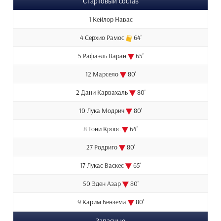
Стартовый состав
1 Кейлор Навас
4 Серхио Рамос
64'
5 Рафаэль Варан
65'
12 Марсело
80'
2 Дани Карвахаль
80'
10 Лука Модрич
80'
8 Тони Кроос
64'
27 Родриго
80'
17 Лукас Васкес
65'
50 Эден Азар
80'
9 Карим Бензема
80'
Запасные