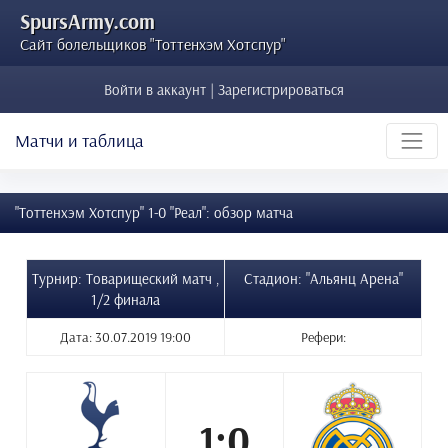
SpursArmy.com
Сайт болельщиков "Тоттенхэм Хотспур"
Войти в аккаунт | Зарегистрироваться
Матчи и таблица
"Тоттенхэм Хотспур" 1-0 "Реал": обзор матча
Турнир: Товарищеский матч ,
Стадион: "Альянц Арена"
1/2 финала
Дата: 30.07.2019 19:00
Рефери:
1:0