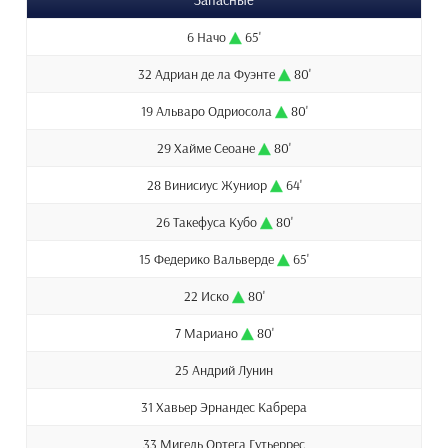
6 Начо
65'
32 Адриан де ла Фуэнте
80'
19 Альваро Одриосола
80'
29 Хайме Сеоане
80'
28 Винисиус Жуниор
64'
26 Такефуса Кубо
80'
15 Федерико Вальверде
65'
22 Иско
80'
7 Мариано
80'
25 Андрий Лунин
31 Хавьер Эрнандес Кабрера
33 Мигель Ортега Гутьеррес