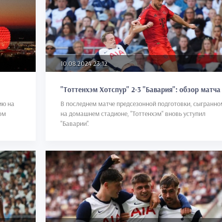
10.08.2024 23:12
"Тоттенхэм Хотспур" 2-3 "Бавария": обзор матча
ию на
В последнем матче предсезонной подготовки, сыгранно
ом
на домашнем стадионе, "Тоттенхэм" вновь уступил
"Баварии".