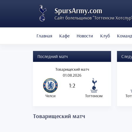
SpursArmy.com
Сайт болельщиков "Тоттенхэм Хотспур
Главная
Кафе
Новости
Клуб
Коман
Последний матч
След
Товарищеский матч
01.08.2026
1:2
Челси
Тоттенхэм
Тот
Товарищеский матч