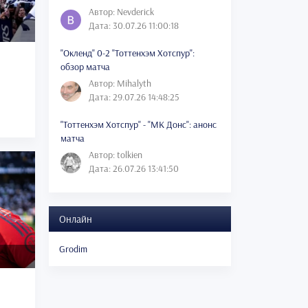
Автор: Nevderick
Дата: 30.07.26 11:00:18
"Окленд" 0-2 "Тоттенхэм Хотспур":
обзор матча
Автор: Mihalyth
Дата: 29.07.26 14:48:25
"Тоттенхэм Хотспур" - "МК Донс": анонс
матча
Автор: tolkien
Дата: 26.07.26 13:41:50
Онлайн
Grodim