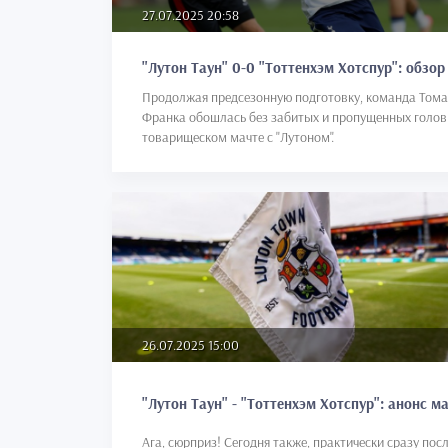
27.07.2025 20:58
"Лутон Таун" 0-0 "Тоттенхэм Хотспур": обзор
Продолжая предсезонную подготовку, команда Тома
Франка обошлась без забитых и пропущенных голов
товарищеском мачте с "Лутоном".
26.07.2025 15:00
"Лутон Таун" - "Тоттенхэм Хотспур": анонс м
Ага, сюрприз! Сегодня также, практически сразу пос