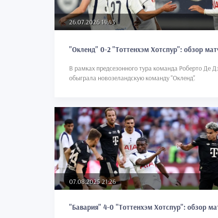
26.07.2026 14:43
"Окленд" 0-2 "Тоттенхэм Хотспур": обзор мат
В рамках предсезонного тура команда Роберто Де Д
обыграла новозеландскую команду "Окленд".
07.08.2025 21:26
"Бавария" 4-0 "Тоттенхэм Хотспур": обзор ма