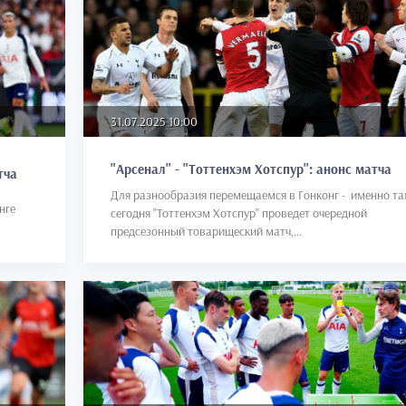
31.07.2025 10:00
"Арсенал" - "Тоттенхэм Хотспур": анонс матча
тча
Для разнообразия перемещаемся в Гонконг - именно т
онге
сегодня "Тоттенхэм Хотспур" проведет очередной
предсезонный товарищеский матч,...