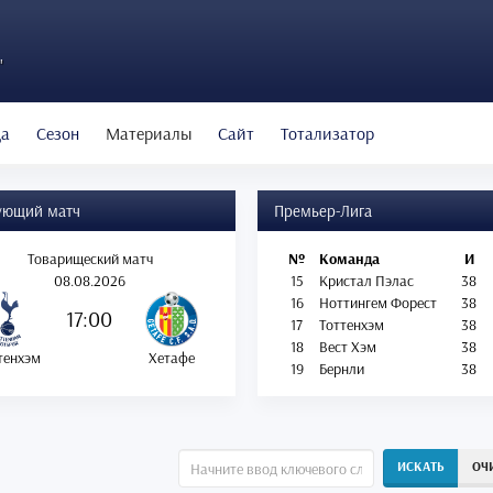
"
да
Сезон
Материалы
Сайт
Тотализатор
ующий матч
Премьер-Лига
Товарищеский матч
№
Команда
И
08.08.2026
15
Кристал Пэлас
38
16
Ноттингем Форест
38
17:00
17
Тоттенхэм
38
18
Вест Хэм
38
тенхэм
Хетафе
19
Бернли
38
ИСКАТЬ
ОЧ