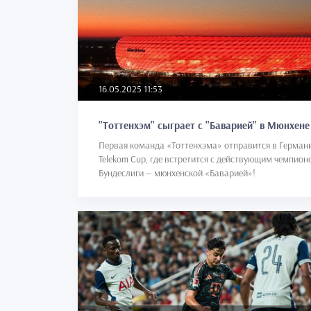
16.05.2025 11:53
"Тоттенхэм" сыграет с "Баварией" в Мюнхене
Первая команда «Тоттенхэма» отправится в Герман
Telekom Cup, где встретится с действующим чемпион
Бундеслиги — мюнхенской «Баварией»!