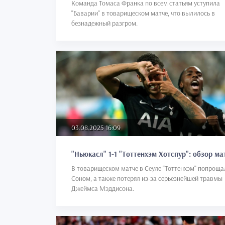
Команда Томаса Франка по всем статьям уступила
"Баварии" в товарищеском матче, что вылилось в
безнадежный разгром.
03.08.2025 16:09
"Ньюкасл" 1-1 "Тоттенхэм Хотспур": обзор ма
В товарищеском матче в Сеуле "Тоттенхэм" попроща
Соном, а также потерял из-за серьезнейшей травмы
Джеймса Мэддисона.