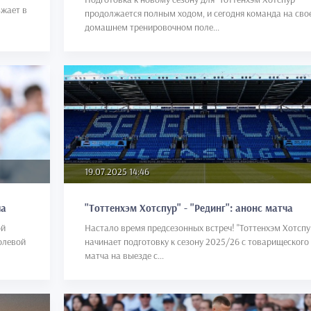
зжает в
продолжается полным ходом, и сегодня команда на сво
домашнем тренировочном поле...
19.07.2025 14:46
ча
"Тоттенхэм Хотспур" - "Рединг": анонс матча
ой
Настало время предсезонных встреч! "Тоттенхэм Хотспу
олевой
начинает подготовку к сезону 2025/26 с товарищеского
матча на выезде с...