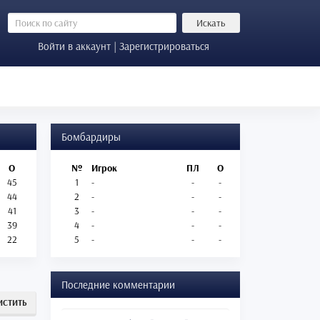
Искать
Войти в аккаунт | Зарегистрироваться
Бомбардиры
О
№
Игрок
ПЛ
О
45
1
-
-
-
44
2
-
-
-
41
3
-
-
-
39
4
-
-
-
22
5
-
-
-
Последние комментарии
ИСТИТЬ