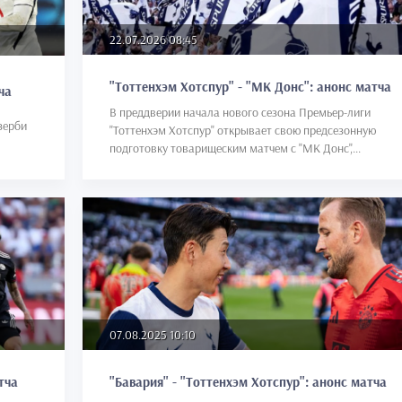
22.07.2026 08:45
"Тоттенхэм Хотспур" - "МК Донс": анонс матча
ча
В преддверии начала нового сезона Премьер-лиги
зерби
"Тоттенхэм Хотспур" открывает свою предсезонную
подготовку товарищеским матчем с "МК Донс",...
07.08.2025 10:10
тча
"Бавария" - "Тоттенхэм Хотспур": анонс матча