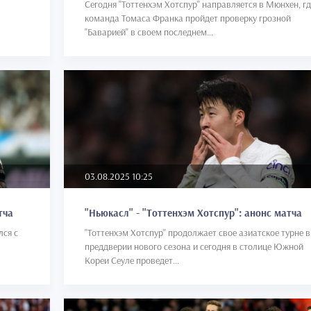
Сегодня "Тоттенхэм Хотспур" направляется в Мюнхен, гд
команда Томаса Франка пройдет проверку грозной
"Баварией" в своем последнем...
03.08.2025 10:25
тча
"Ньюкасл" - "Тоттенхэм Хотспур": анонс матча
лся с
"Тоттенхэм Хотспур" продолжает свое азиатское турне в
преддверии нового сезона и сегодня в столице Южной
Кореи Сеуле проведет...