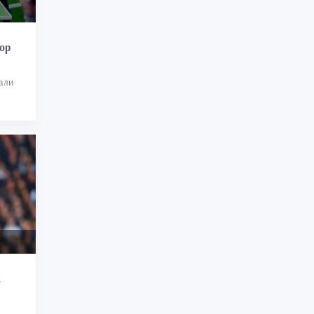
зор
али
с