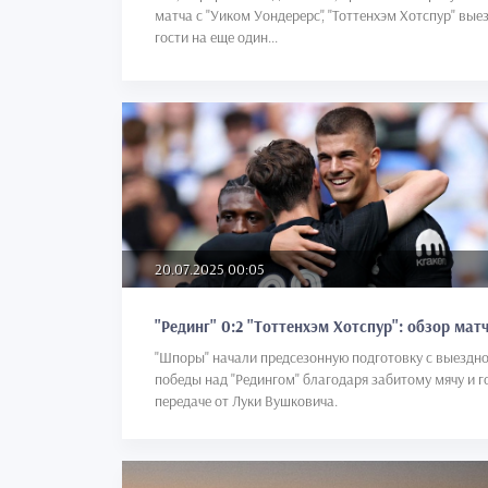
матча с "Уиком Уондерерс", "Тоттенхэм Хотспур" вые
гости на еще один...
20.07.2025 00:05
"Рединг" 0:2 "Тоттенхэм Хотспур": обзор мат
"Шпоры" начали предсезонную подготовку с выездн
победы над "Редингом" благодаря забитому мячу и г
передаче от Луки Вушковича.