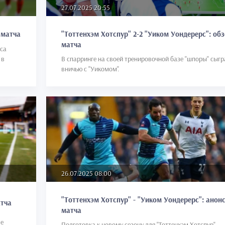
27.07.2025 20:55
"Тоттенхэм Хотспур" 2-2 "Уиком Уондерерс": об
 матча
матча
са
 в
В спарринге на своей тренировочной базе "шпоры" сыгр
вничью с "Уикомом".
26.07.2025 08:00
"Тоттенхэм Хотспур" - "Уиком Уондерерс": анон
атча
матча
ле
Подготовка к новому сезону для "Тоттенхэм Хотспур"