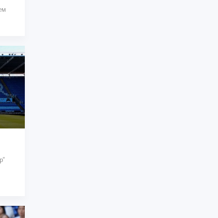
ем
р"