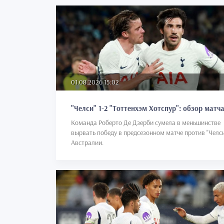
01.08.2026 15:02
"Челси" 1-2 "Тоттенхэм Хотспур": обзор матч
Команда Роберто Де Дзерби сумела в меньшинстве
вырвать победу в предсезонном матче против "Челси
Австралии.