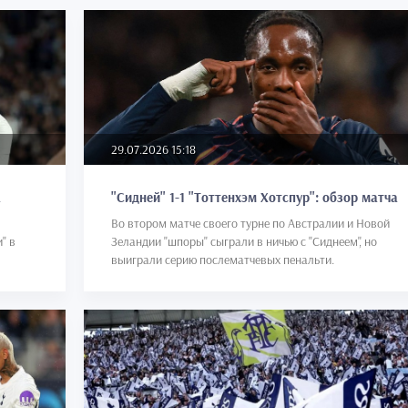
29.07.2026 15:18
а
"Сидней" 1-1 "Тоттенхэм Хотспур": обзор матча
Во втором матче своего турне по Австралии и Новой
" в
Зеландии "шпоры" сыграли в ничью с "Сиднеем", но
выиграли серию послематчевых пенальти.