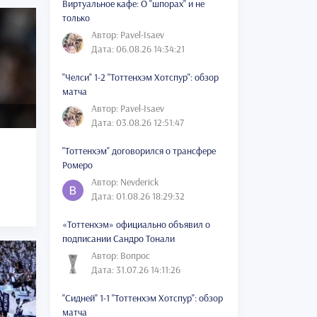
Виртуальное кафе: О "шпорах" и не
только
Автор: Pavel-Isaev
Дата: 06.08.26 14:34:21
"Челси" 1-2 "Тоттенхэм Хотспур": обзор
матча
Автор: Pavel-Isaev
Дата: 03.08.26 12:51:47
"Тоттенхэм" договорился о трансфере
Ромеро
Автор: Nevderick
Дата: 01.08.26 18:29:32
«Тоттенхэм» официально объявил о
подписании Сандро Тонали
Автор: Вопрос
Дата: 31.07.26 14:11:26
"Сидней" 1-1 "Тоттенхэм Хотспур": обзор
матча