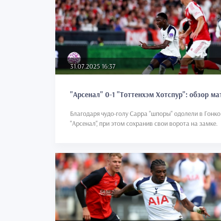
31.07.2025 16:37
"Арсенал" 0-1 "Тоттенхэм Хотспур": обзор ма
Благодаря чудо-голу Сарра "шпоры" одолели в Гонк
"Арсенал", при этом сохранив свои ворота на замке.