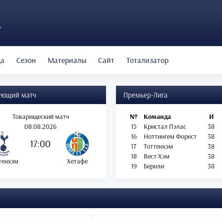
"
да
Сезон
Материалы
Сайт
Тотализатор
ующий матч
Премьер-Лига
Товарищеский матч
№
Команда
И
08.08.2026
15
Кристал Пэлас
38
16
Ноттингем Форест
38
17:00
17
Тоттенхэм
38
18
Вест Хэм
38
тенхэм
Хетафе
19
Бернли
38