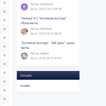
0
Автор: Nevderick
Дата: 30.07.26 11:00:18
0
"Окленд" 0-2 "Тоттенхэм Хотспур":
0
обзор матча
Автор: Mihalyth
0
Дата: 29.07.26 14:48:25
0
"Тоттенхэм Хотспур" - "МК Донс": анонс
0
матча
Автор: tolkien
0
Дата: 26.07.26 13:41:50
0
0
Онлайн
0
Grodim
0
0