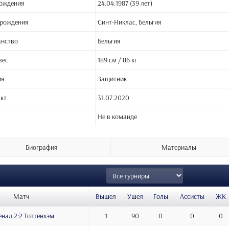
ождения
24.04.1987 (39 лет)
 рождения
Синт-Никлас, Бельгия
анство
Бельгия
вес
189 см / 86 кг
ия
Защитник
кт
31.07.2020
Не в команде
Биография
Материалы
Матч
Вышел
Ушел
Голы
Ассисты
ЖК
енал 2:2 Тоттенхэм
1
90
0
0
0