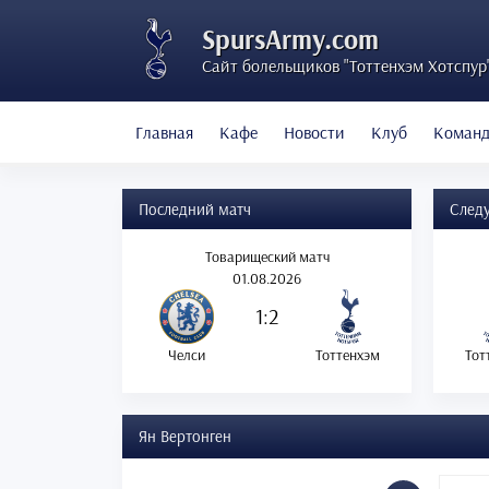
SpursArmy.com
Сайт болельщиков "Тоттенхэм Хотспур
Главная
Кафе
Новости
Клуб
Коман
Последний матч
След
Товарищеский матч
01.08.2026
1:2
Челси
Тоттенхэм
Тот
Ян Вертонген