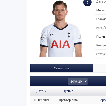
Дата р
5
Место
Гражд
Рост / 
Позиц
Контра
Статус
Статистика
Дата
Турнир
01.09.2019
Премьер-лига
Арс