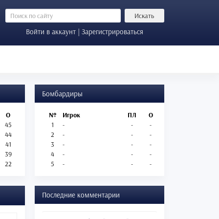
Искать
Войти в аккаунт | Зарегистрироваться
Бомбардиры
О
№
Игрок
ПЛ
О
45
1
-
-
-
44
2
-
-
-
41
3
-
-
-
39
4
-
-
-
22
5
-
-
-
Последние комментарии