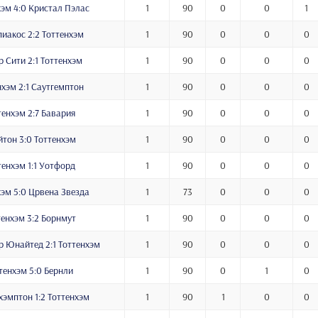
хэм 4:0 Кристал Пэлас
1
90
0
0
1
иакос 2:2 Тоттенхэм
1
90
0
0
0
р Сити 2:1 Тоттенхэм
1
90
0
0
0
нхэм 2:1 Саутгемптон
1
90
0
0
0
тенхэм 2:7 Бавария
1
90
0
0
0
йтон 3:0 Тоттенхэм
1
90
0
0
0
тенхэм 1:1 Уотфорд
1
90
0
0
0
хэм 5:0 Црвена Звезда
1
73
0
0
0
тенхэм 3:2 Борнмут
1
90
0
0
0
 Юнайтед 2:1 Тоттенхэм
1
90
0
0
0
тенхэм 5:0 Бернли
1
90
0
1
0
хэмптон 1:2 Тоттенхэм
1
90
1
0
0