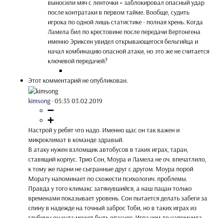
выносили мяч с ленточки + заблокировал опасный удар
после контратаки в первом тайме. Вообще, судить
игрока по одной лишь статистике - полная хрень. Когда
Ламела бил по крестовине после передачи Вертонгена
именно Эриксен увидел открывающегося бельгийца и
начал комбинацию опасной атаки, но это же не считается
ключевой передачей?
Этот комментарий не опубликован.
kimsong
·
05:35 03.02.2019
Настрой у ребят что надо. Именно щас он так важен и
микроклимат в команде здравый.
В атаку нужен взломщик автобусов в таких играх, таран,
ставящий корпус. Трио Сон, Моура и Ламела не оч. впечатлило,
к тому же парни не сыгранные друг с другом. Моура порой
Морату напоминает по схожести психологич. проблемы.
Правда у того климакс затянувшийся, а наш пацан только
временами показывает уровень. Сон пытается делать забеги за
спину в надежде на точный заброс Тоби, но в таких играх из
глубины он куда может быть опаснее. Игра чем-то напомнила