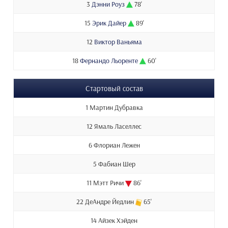
3
Дэнни Роуз
78'
15
Эрик Дайер
89'
12
Виктор Ваньяма
18
Фернандо Льоренте
60'
Стартовый состав
1 Мартин Дубравка
12 Ямаль Ласеллес
6 Флориан Лежен
5 Фабиан Шер
11 Мэтт Ричи
86'
22 ДеАндре Йедлин
65'
14 Айзек Хэйден