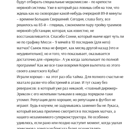
будут отбирать специальные медкомиссии – по крепости
нервной системы. Уже в который раз ловишь себя на том, что
ждешь как на сковородке какой-нибудь очередной 89-й минуты
– времени Больших Свершений. Сегодня, слава богу, все
решилось на 83-й – глядишь, сэкономили пару-тройку граммов
нервной субстанции, которая, как известно, не
восстанавливается. Спасибо Сонни, который нынче идет чуть ли
не по графику Месси – 9 мячей в 10 последних (для него)
матчах! Сынок пока не феерит, как месяц-другой назад (что и
неудивительно), но и того, что показывает, оказывается
достаточно для «прикупа». А уж когда заполыхает по полной
программе! Как же все-таки вовремя Корея вылетела из этого
своего азиатского Кубка!
Играли хорошо – на этот раз оба тайма. Для полного счастья не
хватало разве что обострений в атаке. И тут скажу без
реверансов: в который уже раз никакой, «главный дирижер»
Эриксен с его нелепыми тычками в никуда порядком-таки
утомил. Репутация дело хорошее, но репутации в футбол не
играют. Будь я коучем, не задумываясь заменил бы не Лукаса,
который весьма прилично смотрится в последних матчах, а
нашего незаменимого суперконструктора. Не особенно
удивлюсь, если рано или поздно наступит момент, когда ушлая
эриксенова агентская бригада будет осуществлять