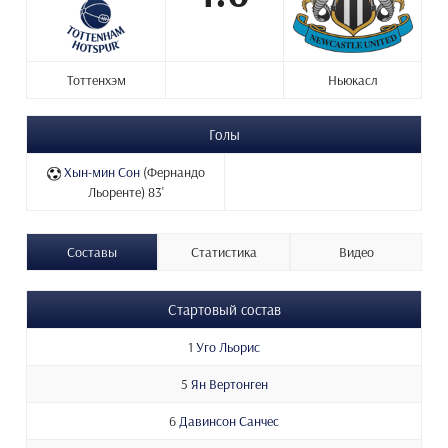
Тоттенхэм
Ньюкасл
Голы
Хын-мин Сон
(Фернандо
Льоренте) 83'
Составы
Статистика
Видео
Стартовый состав
1
Уго Льорис
5
Ян Вертонген
6
Давинсон Санчес