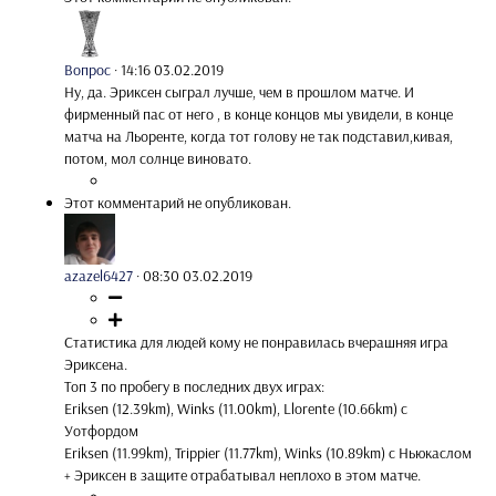
Вопрос
·
14:16 03.02.2019
Ну, да. Эриксен сыграл лучше, чем в прошлом матче. И
фирменный пас от него , в конце концов мы увидели, в конце
матча на Льоренте, когда тот голову не так подставил,кивая,
потом, мол солнце виновато.
Этот комментарий не опубликован.
azazel6427
·
08:30 03.02.2019
Статистика для людей кому не понравилась вчерашняя игра
Эриксена.
Топ 3 по пробегу в последних двух играх:
Eriksen (12.39km), Winks (11.00km), Llorente (10.66km) с
Уотфордом
Eriksen (11.99km), Trippier (11.77km), Winks (10.89km) с Ньюкаслом
+ Эриксен в защите отрабатывал неплохо в этом матче.