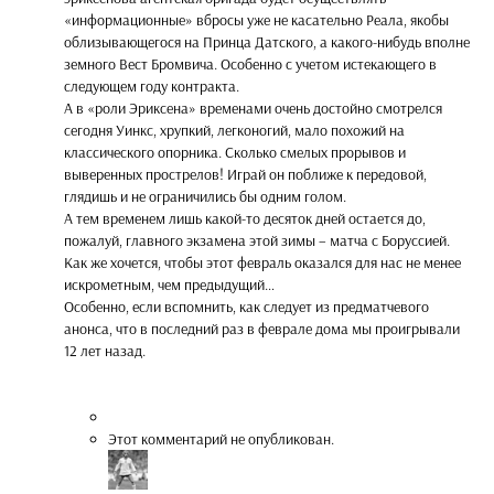
«информационные» вбросы уже не касательно Реала, якобы
облизывающегося на Принца Датского, а какого-нибудь вполне
земного Вест Бромвича. Особенно с учетом истекающего в
следующем году контракта.
А в «роли Эриксена» временами очень достойно смотрелся
сегодня Уинкс, хрупкий, легконогий, мало похожий на
классического опорника. Сколько смелых прорывов и
выверенных прострелов! Играй он поближе к передовой,
глядишь и не ограничились бы одним голом.
А тем временем лишь какой-то десяток дней остается до,
пожалуй, главного экзамена этой зимы – матча с Боруссией.
Как же хочется, чтобы этот февраль оказался для нас не менее
искрометным, чем предыдущий…
Особенно, если вспомнить, как следует из предматчевого
анонса, что в последний раз в феврале дома мы проигрывали
12 лет назад.
Этот комментарий не опубликован.