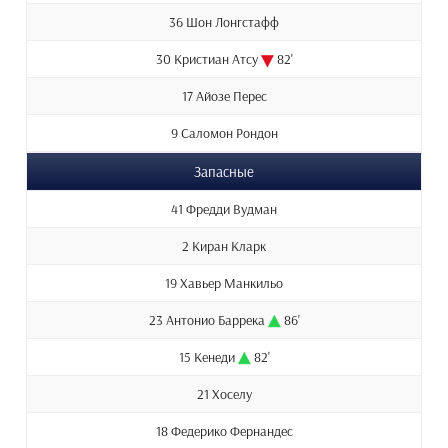
36 Шон Лонгстафф
30 Кристиан Атсу
82'
17 Айозе Перес
9 Саломон Рондон
Запасные
41 Фредди Вудман
2 Киран Кларк
19 Хавьер Манкильо
23 Антонио Баррека
86'
15 Кенеди
82'
21 Хоселу
18 Федерико Фернандес