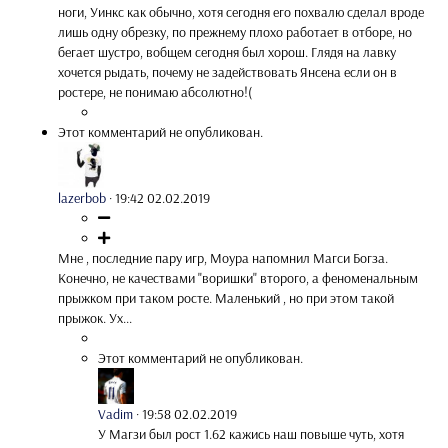
ноги, Уинкс как обычно, хотя сегодня его похвалю сделал вроде
лишь одну обрезку, по прежнему плохо работает в отборе, но
бегает шустро, вобщем сегодня был хорош. Глядя на лавку
хочется рыдать, почему не задействовать Янсена если он в
ростере, не понимаю абсолютно!(
Этот комментарий не опубликован.
lazerbob
·
19:42 02.02.2019
Мне , последние пару игр, Моура напомнил Магси Богза.
Конечно, не качествами "воришки" второго, а феноменальным
прыжком при таком росте. Маленький , но при этом такой
прыжок. Ух...
Этот комментарий не опубликован.
Vadim
·
19:58 02.02.2019
У Магзи был рост 1.62 кажись наш повыше чуть, хотя