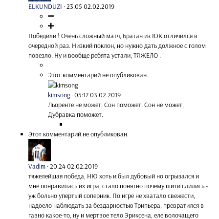
ELKUNDUZI
·
23:05 02.02.2019
Победили ! Очень сложный матч, Братан из ЮК отличился в
очередной раз. Низкий поклон, но нужно дать должное с голом
повезло. Ну и вообще ребята устали, ТЯЖЕЛО .
Этот комментарий не опубликован.
kimsong
·
05:17 03.02.2019
Льоренте не может, Сон поможет. Сон не может,
Дубравка поможет.
Этот комментарий не опубликован.
Vadim
·
20:24 02.02.2019
тяжелейшая победа, НЮ хоть и был дубовый но огрызался и
мне понравилась их игра, стало понятно почему шити слились -
уж больно упертый соперник. По игре не хватало свежести,
надоело наблюдать за бездарностью Трипьера, превратился в
гавно какое-то, ну и мертвое тело Эриксена, еле волочащего