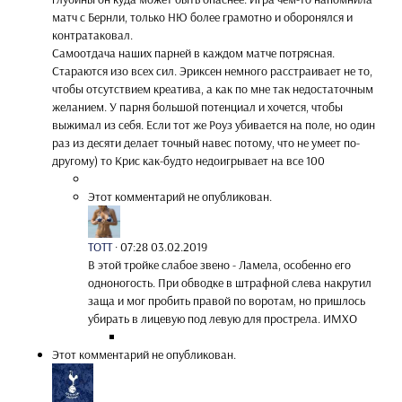
матч с Бернли, только НЮ более грамотно и оборонялся и
контратаковал.
Самоотдача наших парней в каждом матче потрясная.
Стараются изо всех сил. Эриксен немного расстраивает не то,
чтобы отсутствием креатива, а как по мне так недостаточным
желанием. У парня большой потенциал и хочется, чтобы
выжимал из себя. Если тот же Роуз убивается на поле, но один
раз из десяти делает точный навес потому, что не умеет по-
другому) то Крис как-будто недоигрывает на все 100
Этот комментарий не опубликован.
TOTT
·
07:28 03.02.2019
В этой тройке слабое звено - Ламела, особенно его
одноногость. При обводке в штрафной слева накрутил
заща и мог пробить правой по воротам, но пришлось
убирать в лицевую под левую для прострела. ИМХО
Этот комментарий не опубликован.