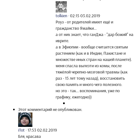
tolkien
·
02:15 03.02.2019
Роуз - от родителей имеет ещё и
гражданство Ямайки...
а от них знает, что ганДжа - "дар божий" на
иврите.
а в Эфиопии - вообще считается святым
растением (как и в Индии, Пакистане и
множестве иных стран на нашей планете).
меня спасла вылезти из комы, после
тяжёлой черепно-мозговой травмы (как
раз - 15 лет тому назад), восстановить
свою память и много чего полезного.
но это - так... воспоминания, уже по
графику, ежегодно))
Этот комментарий не опубликован.
iTot
·
17:53 02.02.2019
Бля, красава