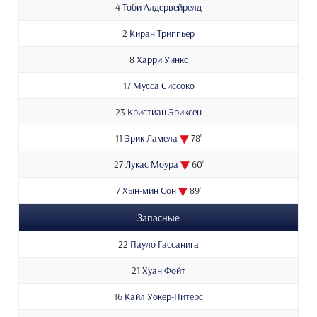
4
Тоби Алдервейрелд
2
Киран Триппьер
8
Харри Уинкс
17
Мусса Сиссоко
23
Кристиан Эриксен
11
Эрик Ламела
78'
27
Лукас Моура
60'
7
Хын-мин Сон
89'
Запасные
22
Пауло Гассанига
21
Хуан Фойт
16
Кайл Уокер-Питерс