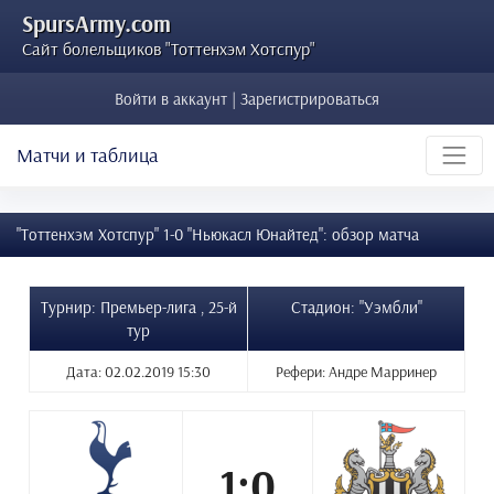
SpursArmy.com
Сайт болельщиков "Тоттенхэм Хотспур"
Войти в аккаунт | Зарегистрироваться
Матчи и таблица
"Тоттенхэм Хотспур" 1-0 "Ньюкасл Юнайтед": обзор матча
Турнир: Премьер-лига , 25-й
Стадион: "Уэмбли"
тур
Дата: 02.02.2019 15:30
Рефери: Андре Марринер
1:0