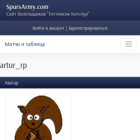
SpursArmy.com
Сайт болельщиков "Тоттенхэм Хотспур"
Войти в аккаунт | Зарегистрироваться
Матчи и таблица
artur_rp
Аватар