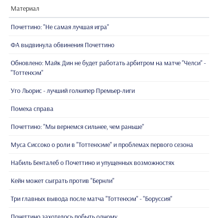
Материал
Почеттино: "Не самая лучшая игра"
ФА выдвинула обвинения Почеттино
Обновлено: Майк Дин не будет работать арбитром на матче "Челси" -
"Тоттенхэм"
Уго Льорис - лучший голкипер Премьер-лиги
Помеха справа
Почеттино: "Мы вернемся сильнее, чем раньше"
Муса Сиссоко о роли в "Тоттенхэме" и проблемах первого сезона
Набиль Бенталеб о Почеттино и упущенных возможностях
Кейн может сыграть против "Бернли"
Три главных вывода поcле матча "Тоттенхэм" - "Боруссия"
Почеттино захотелось побыть одному