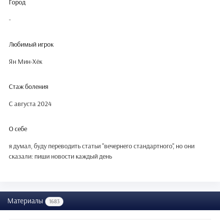
Город
-
Любимый игрок
Ян Мин-Хёк
Стаж боления
С августа 2024
О себе
я думал, буду переводить статьи "вечернего стандартного", но они
сказали: пиши новости каждый день
Материалы
1683