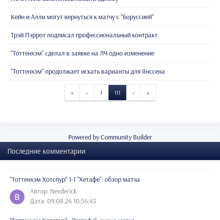
Кейн и Алли могут вернуться к матчу с "Боруссией"
Трэй Пэррот подписал профессиональный контракт
"Тоттенхэм" сделал в заявке на ЛЧ одно изменение
"Тоттенхэм" продолжает искать варианты для Янссена
«
‹
1
111
›
»
Powered by Community Builder
Последние комментарии
"Тоттенхэм Хотспур" 1-1 "Хетафе": обзор матча
Автор: Nevderick
Дата: 09.08.26 10:56:43