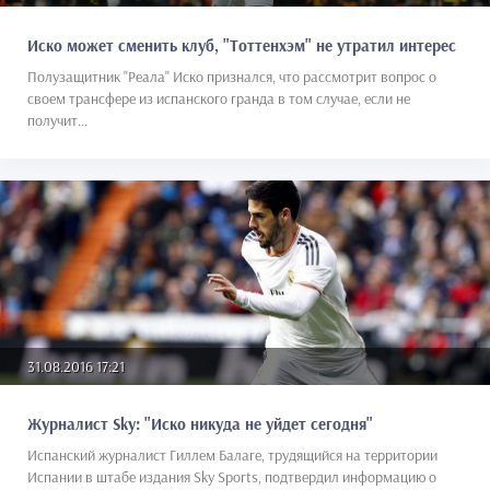
Иско может сменить клуб, "Тоттенхэм" не утратил интерес
Полузащитник "Реала" Иско признался, что рассмотрит вопрос о
своем трансфере из испанского гранда в том случае, если не
получит...
31.08.2016 17:21
Журналист Sky: "Иско никуда не уйдет сегодня"
Испанский журналист Гиллем Балаге, трудящийся на территории
Испании в штабе издания Sky Sports, подтвердил информацию о