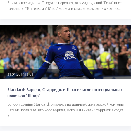
Британское издание Telegraph передает, что мадридский "Реал" внес
голкипера "Тоттенхэма" Юго Льориса в список возможных летних...
31.01.2017 13:01
Standard: Баркли, Старридж и Иско в числе потенциальных
новичков "Шпор"
London Evening Standard, опираясь на данные букмекерской конторы
BetFair, полагает, что Росс Баркли, Иско и Даниэль Старридж входят
в...