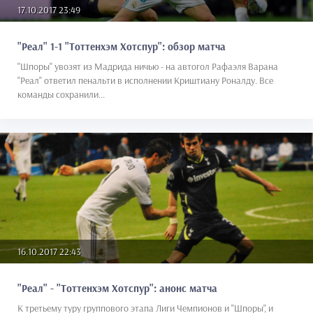
17.10.2017 23:49
"Реал" 1-1 "Тоттенхэм Хотспур": обзор матча
"Шпоры" увозят из Мадрида ничью - на автогол Рафаэля Варана
"Реал" ответил пенальти в исполнении Криштиану Роналду. Все
команды сохранили...
16.10.2017 22:43
"Реал" - "Тоттенхэм Хотспур": анонс матча
К третьему туру группового этапа Лиги Чемпионов и "Шпоры", и