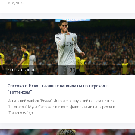
том, что...
31.08.2016 16:28
Сиссоко и Иско - главные кандидаты на переход в
"Тоттенхэм"
Испанский хавбек "Реала" Иско и французский полузащитник
"Ньюкасла" Муса Сиссоко являются фаворитами на переход в
"Тоттенхэм" до...