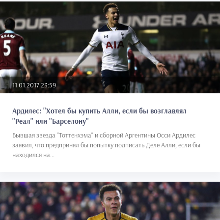
11.01.2017 23:59
Ардилес: "Хотел бы купить Алли, если бы возглавлял
"Реал" или "Барселону"
Бывшая звезда "Тоттенхэма" и сборной Аргентины Осси Ардилес
заявил, что предпринял бы попытку подписать Деле Алли, если бы
находился на...