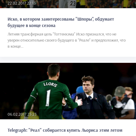
22.02.2017 22:13
Иско, в котором заинтересованы "Шпоры", обдумает
будущее в конце сезона
Летняя трансферная цель "Тоттенхэма" Иско признался, что не
уверен относительно своего будущего в "Реале" и предположил, что
в конце...
06.02.2017 23:23
Telegraph: "Реал" собирается купить Льориса этим летом