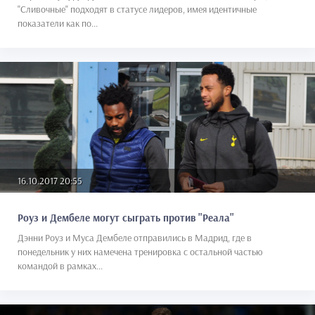
"Сливочные" подходят в статусе лидеров, имея идентичные
показатели как по...
16.10.2017 20:55
Роуз и Дембеле могут сыграть против "Реала"
Дэнни Роуз и Муса Дембеле отправились в Мадрид, где в
понедельник у них намечена тренировка с остальной частью
командой в рамках...