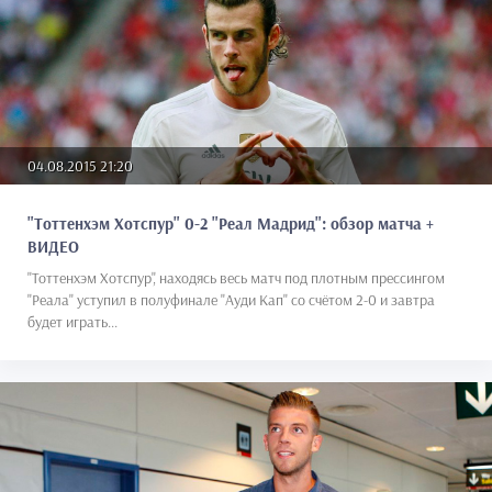
04.08.2015 21:20
"Тоттенхэм Хотспур" 0-2 "Реал Мадрид": обзор матча +
ВИДЕО
"Тоттенхэм Хотспур", находясь весь матч под плотным прессингом
"Реала" уступил в полуфинале "Ауди Кап" со счётом 2-0 и завтра
будет играть...