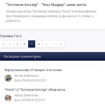
"Тоттенхэм Хотспур" - "Реал Мадрид": анонс матча
Четыре года назад "Тоттенхэм" проиграл "Реалу" в четвертьфинале
Лиги Чемпионов с суммарным счётом за два матча 5-0. Сейчас у
клуба есть...
Страница 3 из 5
START
PREVIOUS
NEXT
END
«
‹
1
2
3
4
...
›
»
Последние комментарии
Виртуальное кафе: О "шпорах" и не только
Автор: Kabanusco
Дата: 06.08.26 10:45:53
"Челси" 1-2 "Тоттенхэм Хотспур": обзор матча
Автор: Pavel-Isaev
Дата: 03.08.26 12:51:47