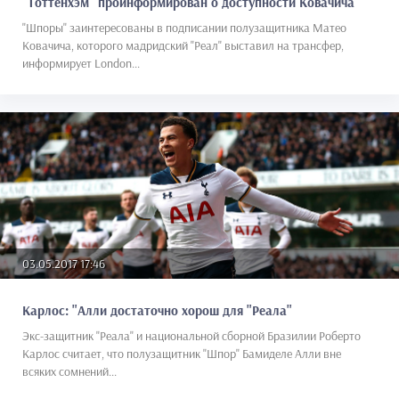
"Тоттенхэм" проинформирован о доступности Ковачича
"Шпоры" заинтересованы в подписании полузащитника Матео
Ковачича, которого мадридский "Реал" выставил на трансфер,
информирует London...
03.05.2017 17:46
Карлос: "Алли достаточно хорош для "Реала"
Экс-защитник "Реала" и национальной сборной Бразилии Роберто
Карлос считает, что полузащитник "Шпор" Бамиделе Алли вне
всяких сомнений...