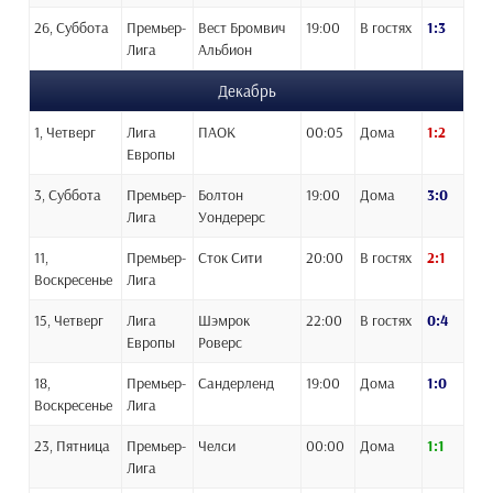
26, Суббота
Премьер-
Вест Бромвич
19:00
В гостях
1:3
Лига
Альбион
Декабрь
1, Четверг
Лига
ПАОК
00:05
Дома
1:2
Европы
3, Суббота
Премьер-
Болтон
19:00
Дома
3:0
Лига
Уондерерс
11,
Премьер-
Сток Сити
20:00
В гостях
2:1
Воскресенье
Лига
15, Четверг
Лига
Шэмрок
22:00
В гостях
0:4
Европы
Роверс
18,
Премьер-
Сандерленд
19:00
Дома
1:0
Воскресенье
Лига
23, Пятница
Премьер-
Челси
00:00
Дома
1:1
Лига