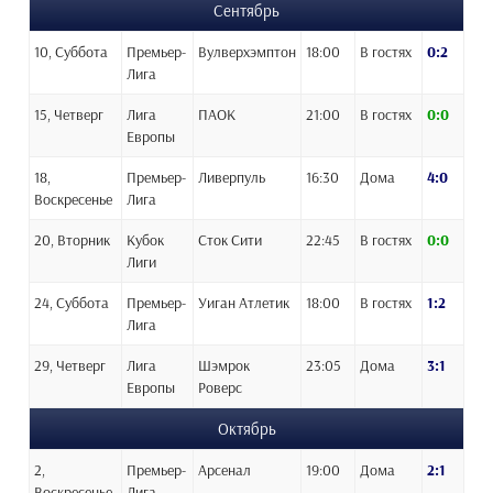
Сентябрь
10, Суббота
Премьер-
Вулверхэмптон
18:00
В гостях
0:2
Лига
15, Четверг
Лига
ПАОК
21:00
В гостях
0:0
Европы
18,
Премьер-
Ливерпуль
16:30
Дома
4:0
Воскресенье
Лига
20, Вторник
Кубок
Сток Сити
22:45
В гостях
0:0
Лиги
24, Суббота
Премьер-
Уиган Атлетик
18:00
В гостях
1:2
Лига
29, Четверг
Лига
Шэмрок
23:05
Дома
3:1
Европы
Роверс
Октябрь
2,
Премьер-
Арсенал
19:00
Дома
2:1
Воскресенье
Лига