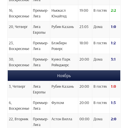
16,
Премьер-
Ньюкасл
19:00
В гостях
2:2
Воскресенье
Лига
Юнайтед
20, Четверг
Лига
Рубин Казань
23:05
Дома
1:0
Европы
23,
Премьер-
Блэкберн
18:00
В гостях
1:2
Воскресенье
Лига
Роверс
30,
Премьер-
Куинз Парк
20:00
Дома
3:1
Воскресенье
Лига
Рейнджерс
Ноябрь
3, Четверг
Лига
Рубин Казань
20:00
В гостях
1:0
Европы
6,
Премьер-
Фулхэм
20:00
В гостях
1:3
Воскресенье
Лига
22, Вторник
Премьер-
Астон Вилла
00:00
Дома
2:0
Лига