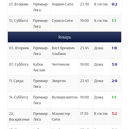
27, Вторник
Премьер-
Норвич Сити
23:30
В гостях
0:2
Лига
31, Суббота
Премьер-
Суонси Сити
19:00
В гостях
1:1
Лига
Январь
03, Вторник
Премьер-
Вест Бромвич
23:45
Дома
1:0
Лига
Альбион
07, Суббота
Кубок
Челтенхэм
19:00
Дома
3:0
Англии
11, Среда
Премьер-
Эвертон
23:45
Дома
2:0
Лига
14, Суббота
Премьер-
Вулверхэмптон
19:00
Дома
1:1
Лига
22,
Премьер-
Манчестер
17:30
В гостях
3:2
Воскресенье
Лига
Сити