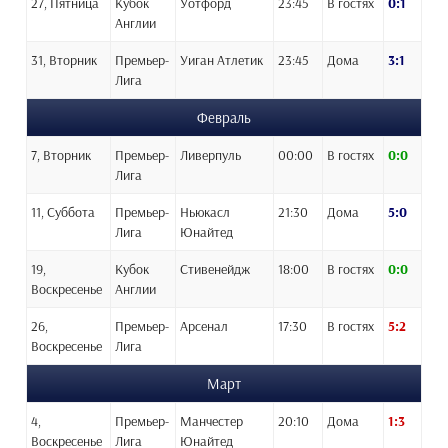
27, Пятница
Кубок
Уотфорд
23:45
В гостях
0:1
Англии
31, Вторник
Премьер-
Уиган Атлетик
23:45
Дома
3:1
Лига
Февраль
7, Вторник
Премьер-
Ливерпуль
00:00
В гостях
0:0
Лига
11, Суббота
Премьер-
Ньюкасл
21:30
Дома
5:0
Лига
Юнайтед
19,
Кубок
Стивенейдж
18:00
В гостях
0:0
Воскресенье
Англии
26,
Премьер-
Арсенал
17:30
В гостях
5:2
Воскресенье
Лига
Март
4,
Премьер-
Манчестер
20:10
Дома
1:3
Воскресенье
Лига
Юнайтед