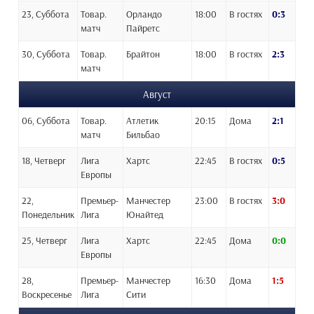
23, Суббота
Товар.
Орландо
18:00
В гостях
0:3
матч
Пайретс
30, Суббота
Товар.
Брайтон
18:00
В гостях
2:3
матч
Август
06, Суббота
Товар.
Атлетик
20:15
Дома
2:1
матч
Бильбао
18, Четверг
Лига
Хартс
22:45
В гостях
0:5
Европы
22,
Премьер-
Манчестер
23:00
В гостях
3:0
Понедельник
Лига
Юнайтед
25, Четверг
Лига
Хартс
22:45
Дома
0:0
Европы
28,
Премьер-
Манчестер
16:30
Дома
1:5
Воскресенье
Лига
Сити