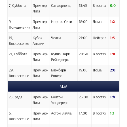
7, Суббота
Премьер-
Сандерленд
15:45
В гостях
0:0
Лига
9,
Премьер-
Норвич Сити
18:00
Дома
1:2
Понедельник
Лига
15,
Кубок
Челси
21:00
Нейтрал.
1:5
Воскресенье
Англии
21, Суббота
Премьер-
Куинз Парк
20:30
В гостях
1:0
Лига
Рейнджерс
29,
Премьер-
Блэкберн
19:00
Дома
2:0
Воскресенье
Лига
Роверс
Май
2, Среда
Премьер-
Болтон
23:00
В гостях
1:4
Лига
Уондерерс
6,
Премьер-
Астон Вилла
17:00
В гостях
1:1
Воскресенье
Лига