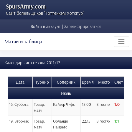
SpursArmy.com
Сайт болельщиков "Тоттенхэм Хотспур"
Войти в аккаунт | Зарегистрироваться
Матчи и таблица
Календарь игр сезона 2011/12
Дата
Турнир
Соперник
Время
Место
Счет
Июль
16, Суббота
Товар.
Кайзер Чифс
18:00
В гостях
1:0
матч
19, Вторник
Товар.
Орландо
22:15
В гостях
1:1
матч
Пайретс