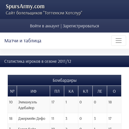
SpursArmy.com
Сайт болельщиков "Тоттенхэм Хотспур"
Войти в аккаунт | Зарегистрироваться
Матчи и таблица
Статистика игроков в сезоне 2011/12
Бомбардиры
№
ИФ
ПЛ
КА
КЛ
ЛЕ
О
10
Эммануэль
17
1
0
0
18
Адебайор
18
Джермейн Дефо
11
3
0
3
17