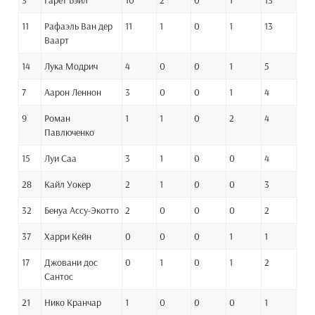
3
Гарет Бэйл
10
2
0
1
13
11
Рафаэль Ван дер
11
1
0
1
13
Ваарт
14
Лука Модрич
4
0
0
1
5
7
Аарон Леннон
3
0
0
1
4
9
Роман
1
1
0
2
4
Павлюченко
15
Луи Саа
3
1
0
0
4
28
Кайл Уокер
2
1
0
0
3
32
Бенуа Ассу-Экотто
2
0
0
0
2
37
Харри Кейн
0
0
0
1
1
17
Джовани дос
0
1
0
1
2
Сантос
21
Нико Кранчар
1
0
0
0
1