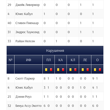
29
Джейк Ливермор
0
0
0
1
1
4
Юнес Кабул
1
0
0
0
1
40
Стивен Пиенаар
0
0
0
1
1
31
Эндрос Таунсенд
0
0
0
1
1
33
Райан Нелсен
0
1
0
0
1
Нарушения
№
ИФ
ПЛ
КА
КЛ
ЛЕ
О
8
Скотт Паркер
8 1
1 0
0 0
0 0
9 1
4
Юнес Кабул
3 1
0 0
0 0
1 0
4 1
25
Дэнни Роуз
1 1
0 0
0 0
0 0
1 1
32
Бенуа Ассу-Экотто
6 0
0 0
0 0
0 0
6 0