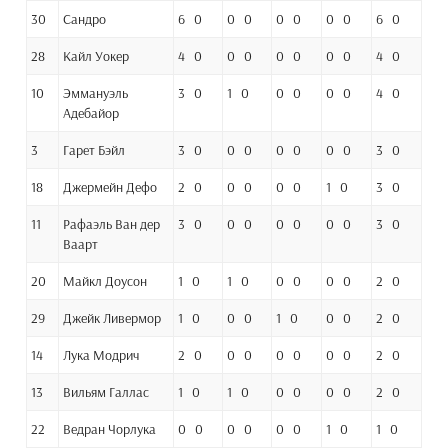
30
Сандро
6 0
0 0
0 0
0 0
6 0
28
Кайл Уокер
4 0
0 0
0 0
0 0
4 0
10
Эммануэль
3 0
1 0
0 0
0 0
4 0
Адебайор
3
Гарет Бэйл
3 0
0 0
0 0
0 0
3 0
18
Джермейн Дефо
2 0
0 0
0 0
1 0
3 0
11
Рафаэль Ван дер
3 0
0 0
0 0
0 0
3 0
Ваарт
20
Майкл Доусон
1 0
1 0
0 0
0 0
2 0
29
Джейк Ливермор
1 0
0 0
1 0
0 0
2 0
14
Лука Модрич
2 0
0 0
0 0
0 0
2 0
13
Вильям Галлас
1 0
1 0
0 0
0 0
2 0
22
Ведран Чорлука
0 0
0 0
0 0
1 0
1 0