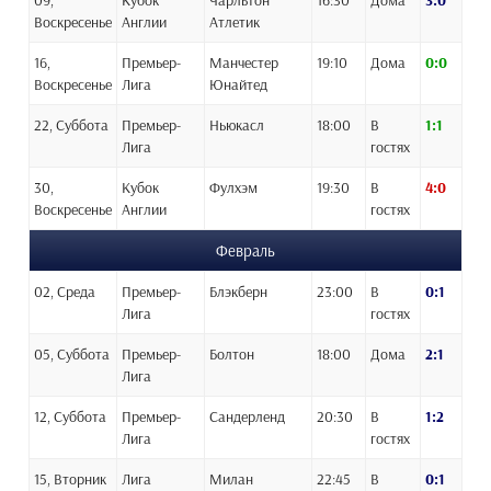
09,
Кубок
Чарльтон
16:30
Дома
3:0
Воскресенье
Англии
Атлетик
16,
Премьер-
Манчестер
19:10
Дома
0:0
Воскресенье
Лига
Юнайтед
22, Суббота
Премьер-
Ньюкасл
18:00
В
1:1
Лига
гостях
30,
Кубок
Фулхэм
19:30
В
4:0
Воскресенье
Англии
гостях
Февраль
02, Среда
Премьер-
Блэкберн
23:00
В
0:1
Лига
гостях
05, Суббота
Премьер-
Болтон
18:00
Дома
2:1
Лига
12, Суббота
Премьер-
Сандерленд
20:30
В
1:2
Лига
гостях
15, Вторник
Лига
Милан
22:45
В
0:1