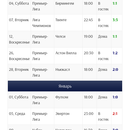
04, Суббота
Премьер-
Бирмингем
18:00
В
1:1
Лига
гостях
07, Вторник
Лига
Твенте
22:45
В
3:3
Чемпионов
гостях
12,
Премьер-
Челси
19:00
Дома
1:1
Воскресенье
Лига
26,
Премьер-
Астон Вилла
20:30
В
1:2
Воскресенье
Лига
гостях
28, Вторник
Премьер-
Ньюкасл
18:00
Дома
2:0
Лига
Январь
01, Суббота
Премьер-
Фулхэм
18:00
Дома
1:0
Лига
05, Среда
Премьер-
Эвертон
23:00
В
2:1
Лига
гостях