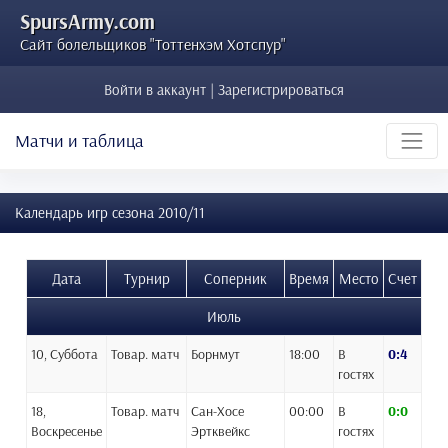
SpursArmy.com
Сайт болельщиков "Тоттенхэм Хотспур"
Войти в аккаунт | Зарегистрироваться
Матчи и таблица
Календарь игр сезона 2010/11
Дата
Турнир
Соперник
Время
Место
Счет
Июль
10, Суббота
Товар. матч
Борнмут
18:00
В
0:4
гостях
18,
Товар. матч
Сан-Хосе
00:00
В
0:0
Воскресенье
Эртквейкс
гостях