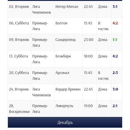
02, Вторник
Лига
Интер Милан
22:45
Дома
3:1
Чемпионов
06, Суббота
Премьер-
Болтон
15:45
В
4:2
Лига
гостях
09, Вторник
Премьер-
Сандерленд
23:00
Дома
1:1
Лига
13, Суббота
Премьер-
Блэкберн
18:00
Дома
4:2
Лига
20, Суббота
Премьер-
Арсенал
15:45
В
2:3
Лига
гостях
24, Вторник
Лига
Вердер Бремен
22:45
Дома
3:0
Чемпионов
28,
Премьер-
Ливерпуль
19:00
Дома
2:1
Воскресенье
Лига
Декабрь