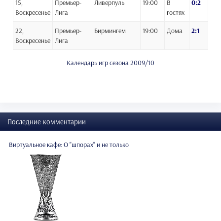
15,
Премьер-
Ливерпуль
19:00
В
0:2
Воскресенье
Лига
гостях
22,
Премьер-
Бирмингем
19:00
Дома
2:1
Воскресенье
Лига
Календарь игр сезона 2009/10
Последние комментарии
Виртуальное кафе: О "шпорах" и не только