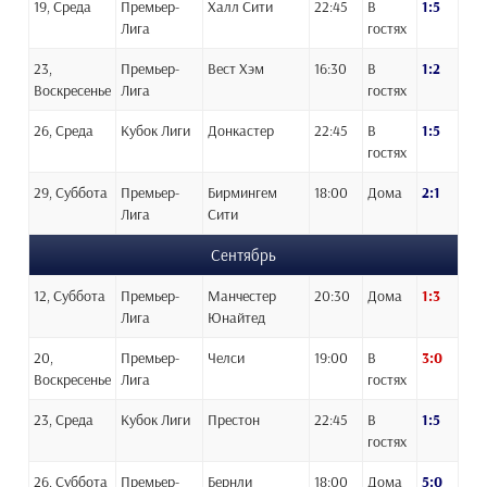
19, Среда
Премьер-
Халл Сити
22:45
В
1:5
Лига
гостях
23,
Премьер-
Вест Хэм
16:30
В
1:2
Воскресенье
Лига
гостях
26, Среда
Кубок Лиги
Донкастер
22:45
В
1:5
гостях
29, Суббота
Премьер-
Бирмингем
18:00
Дома
2:1
Лига
Сити
Сентябрь
12, Суббота
Премьер-
Манчестер
20:30
Дома
1:3
Лига
Юнайтед
20,
Премьер-
Челси
19:00
В
3:0
Воскресенье
Лига
гостях
23, Среда
Кубок Лиги
Престон
22:45
В
1:5
гостях
26, Суббота
Премьер-
Бернли
18:00
Дома
5:0