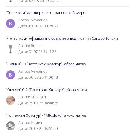
Дата: 08.08.26 10:20:12
"Тоттенхэм" договорился о трансфере Ромеро
Автор: Nevderick
Дата: 01.08.26 18:29:32
«Тоттенхэм» официально объявил о подписании Сандро Тонали
Автор: Вопрос
Дата: 31.07.26 14:11:26
"Сидней" 1-1 "Тоттенхэм Хотспур": обзор матча
Автор: Nevderick
Дата: 30.07.26 11:00:18
"Окленд" 0-2 "Тоттенхэм Хотспур": обзор матча
Автор: Mihalyth
Дата: 29.07.26 14:48:25
"Тоттенхэм Хотспур" - "МК Донс": анонс матча
Автор: tolkien
Дата: 26.07.26 13:41:50