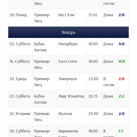
Лига
гостях
28, Понед.
Премьер-
Вест Хэм
15:45
Дома
2:0
Лига
Январь
02, Суббота
Кубок
Питерборо
18:00
Дома
4:0
Англии
16, Суббота
Премьер-
Халл Сити
18:00
Дома
0:0
Лига
20, Среда
Премьер-
Ливерпуль
23:00
В
2:0
Лига
гостях
23, Суббота
Кубок
Лидс Юнайтед
20:15
Дома
2:2
Англии
26, Вторник
Премьер-
Фулхэм
23:00
Дома
2:0
Лига
30, Суббота
Премьер-
Бирмингем
18:00
В
1:1