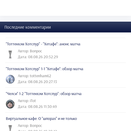
Последние комментарии
"Тоттенхэм Хотспур" - "Хетафе": анонс матча
Автор: Вопрос
Дата: 08.08.26 20:52:29
"Тоттенхэм Хотспур" 1-1 "Хетафе": обзор матча
Автор: tottenham62
Дата: 08.08.26 20:27:13
"Челси" 1-2 "Тоттенхэм Хотспур": обзор матча
Автор: iTot
Дата: 08.08.26 11:30:49
Виртуальное кафе: О "шпорах" и не только
Автор: Вопрос