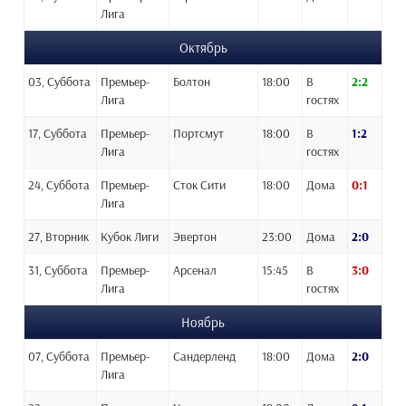
Лига
Октябрь
03, Суббота
Премьер-
Болтон
18:00
В
2:2
Лига
гостях
17, Суббота
Премьер-
Портсмут
18:00
В
1:2
Лига
гостях
24, Суббота
Премьер-
Сток Сити
18:00
Дома
0:1
Лига
27, Вторник
Кубок Лиги
Эвертон
23:00
Дома
2:0
31, Суббота
Премьер-
Арсенал
15:45
В
3:0
Лига
гостях
Ноябрь
07, Суббота
Премьер-
Сандерленд
18:00
Дома
2:0
Лига