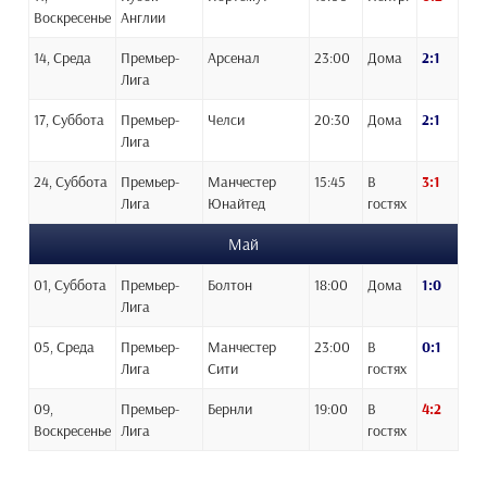
Воскресенье
Англии
14, Среда
Премьер-
Арсенал
23:00
Дома
2:1
Лига
17, Суббота
Премьер-
Челси
20:30
Дома
2:1
Лига
24, Суббота
Премьер-
Манчестер
15:45
В
3:1
Лига
Юнайтед
гостях
Май
01, Суббота
Премьер-
Болтон
18:00
Дома
1:0
Лига
05, Среда
Премьер-
Манчестер
23:00
В
0:1
Лига
Сити
гостях
09,
Премьер-
Бернли
19:00
В
4:2
Воскресенье
Лига
гостях