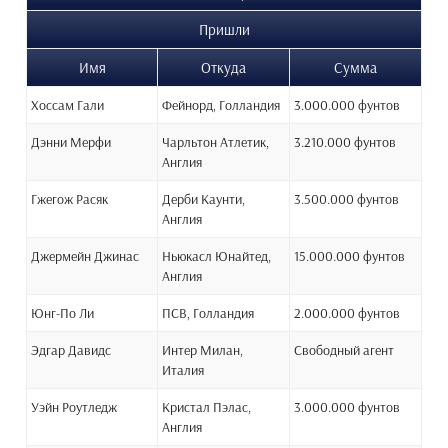
Пришли
Имя
Откуда
Сумма
Хоссам Гали
Фейнорд, Голландия
3.000.000 фунтов
Дэнни Мерфи
Чарльтон Атлетик,
3.210.000 фунтов
Англия
Гжегож Расяк
Дерби Каунти,
3.500.000 фунтов
Англия
Джермейн Джинас
Ньюкасл Юнайтед,
15.000.000 фунтов
Англия
Юнг-По Ли
ПСВ, Голландия
2.000.000 фунтов
Эдгар Давидс
Интер Милан,
Свободный агент
Италия
Уэйн Роутледж
Кристал Пэлас,
3.000.000 фунтов
Англия