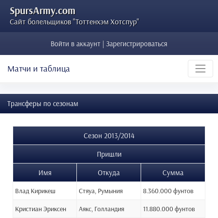
SpursArmy.com
Сайт болельщиков "Тоттенхэм Хотспур"
Войти в аккаунт | Зарегистрироваться
Матчи и таблица
Трансферы по сезонам
Сезон 2013/2014
Пришли
Имя
Откуда
Сумма
Влад Кирикеш
Стяуа, Румыния
8.360.000 фунтов
Кристиан Эриксен
Аякс, Голландия
11.880.000 фунтов