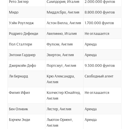
Рето Зиглер
Сампдория, Италия
2.000.000 фунтов
Мидо
Миддлсбро, Англия
8.800.000 фунтов
Уэйн Роутледж
Астон Вилла, Англия
1.700.000 фунтов
Родриго Дефенди
Авелинно, Италия
Не оглашается
Пол Сталтери
Фулхэм, Англия
Аренда
Энтони Гарднер
Эвертон, Англия
Аренда
Джермэйн Дефо
Портсмут, Англия
9.300.000 фунтов
Ли Бернард
Крю Александра,
Свободный агент
Англия
Филип Ифил
Колчестер Юнайтед,
Не оглашается
Англия
Бен Олнвик
Лестер, Англия
Аренда
Бэрчем Энди
Льютон Ориент,
Аренда
Англия