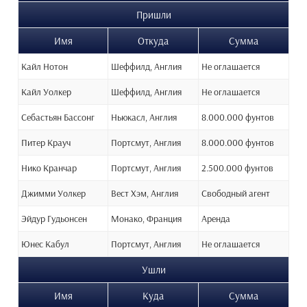
Пришли
Имя
Откуда
Сумма
Кайл Нотон
Шеффилд, Англия
Не оглашается
Кайл Уолкер
Шеффилд, Англия
Не оглашается
Себастьян Бассонг
Ньюкасл, Англия
8.000.000 фунтов
Питер Крауч
Портсмут, Англия
8.000.000 фунтов
Нико Кранчар
Портсмут, Англия
2.500.000 фунтов
Джимми Уолкер
Вест Хэм, Англия
Свободный агент
Эйдур Гудьонсен
Монако, Франция
Аренда
Юнес Кабул
Портсмут, Англия
Не оглашается
Ушли
Имя
Куда
Сумма