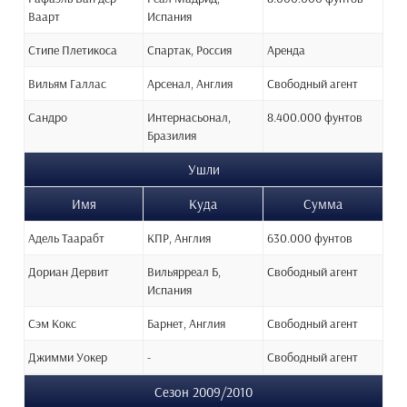
Ваарт
Испания
Стипе Плетикоса
Спартак, Россия
Аренда
Вильям Галлас
Арсенал, Англия
Свободный агент
Сандро
Интернасьонал,
8.400.000 фунтов
Бразилия
Ушли
Имя
Куда
Сумма
Адель Таарабт
КПР, Англия
630.000 фунтов
Дориан Дервит
Вильярреал Б,
Свободный агент
Испания
Сэм Кокс
Барнет, Англия
Свободный агент
Джимми Уокер
-
Свободный агент
Сезон 2009/2010