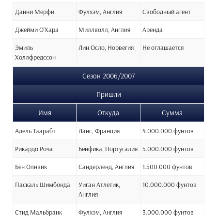
Данни Мерфи
Фулхэм, Англия
Свободный агент
Джейми О'Хара
Миллволл, Англия
Аренда
Эмиль
Лин Осло, Норвегия
Не оглашается
Холлфредссон
Сезон 2006/2007
Пришли
Имя
Откуда
Сумма
Адель Таарабт
Ланс, Франция
4.000.000 фунтов
Рикардо Роча
Бенфика, Португалия
5.000.000 фунтов
Бен Олнвик
Сандерленд, Англия
1.500.000 фунтов
Паскаль Шимбонда
Уиган Атлетик,
10.000.000 фунтов
Англия
Стид Мальбранк
Фулхэм, Англия
3.000.000 фунтов