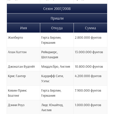
Сезон 2007/2008
Пришли
Имя
Откуда
Сумма
Жилберто
Герта Берлин,
2.800.000 фунтов
Германия
Алан Хаттон
Рейнджерс,
13.000.000 фунтов
Шотландия
Джонатан Вудгейт
Миддлсбро, Англия
10.800.000 фунтов
Крис Гантер
Кардифф Сити,
4.200.000 фунтов
Уэльс
Кевин-Принс
Герта Берлин,
7.900.000 фунтов
Боатенг
Германия
Дэнни Роуз
Лидс Юнайтед,
1.000.000 фунтов
Англия