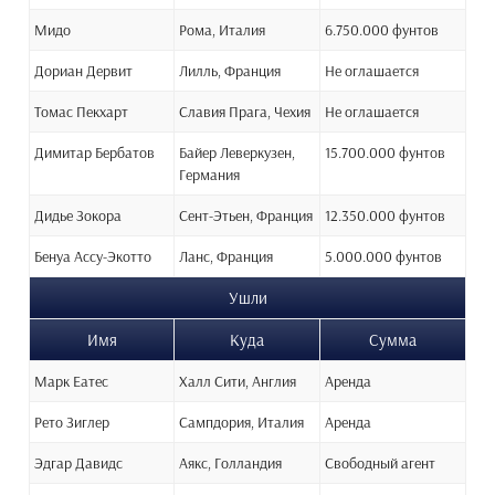
Мидо
Рома, Италия
6.750.000 фунтов
Дориан Дервит
Лилль, Франция
Не оглашается
Томас Пекхарт
Славия Прага, Чехия
Не оглашается
Димитар Бербатов
Байер Леверкузен,
15.700.000 фунтов
Германия
Дидье Зокора
Сент-Этьен, Франция
12.350.000 фунтов
Бенуа Ассу-Экотто
Ланс, Франция
5.000.000 фунтов
Ушли
Имя
Куда
Сумма
Марк Еатес
Халл Сити, Англия
Аренда
Рето Зиглер
Сампдория, Италия
Аренда
Эдгар Давидс
Аякс, Голландия
Свободный агент