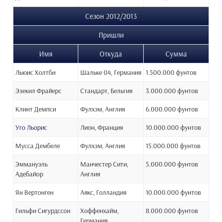
Сезон 2012/2013
Пришли
Имя
Откуда
Сумма
Льюис Холтби
Шальке 04, Германия
1.500.000 фунтов
Эзекил Фрайерс
Стандарт, Бельгия
3.000.000 фунтов
Клинт Демпси
Фулхэм, Англия
6.000.000 фунтов
Уго Льорис
Лион, Франция
10.000.000 фунтов
Мусса Дембеле
Фулхэм, Англия
15.000.000 фунтов
Эммануэль
Манчестер Сити,
5.000.000 фунтов
Адебайор
Англия
Ян Вертонген
Аякс, Голландия
10.000.000 фунтов
Гильфи Сигурдссон
Хоффенхайм,
8.000.000 фунтов
Германия