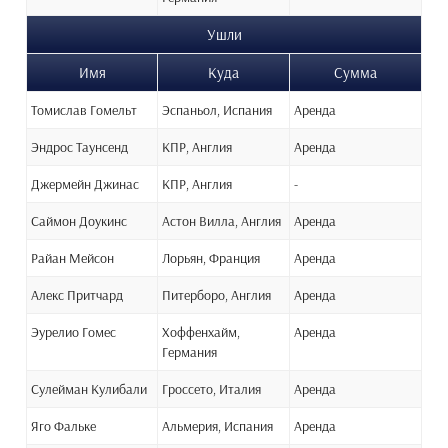
Ушли
Имя
Куда
Сумма
Томислав Гомельт
Эспаньол, Испания
Аренда
Эндрос Таунсенд
КПР, Англия
Аренда
Джермейн Джинас
КПР, Англия
-
Саймон Доукинс
Астон Вилла, Англия
Аренда
Райан Мейсон
Лорьян, Франция
Аренда
Алекс Притчард
Питерборо, Англия
Аренда
Эурелио Гомес
Хоффенхайм,
Аренда
Германия
Сулейман Кулибали
Гроссето, Италия
Аренда
Яго Фальке
Альмерия, Испания
Аренда