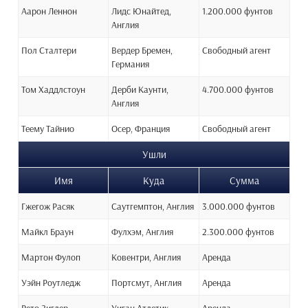
Аарон Леннон
Лидс Юнайтед,
1.200.000 фунтов
Англия
Пол Сталтери
Вердер Бремен,
Свободный агент
Германия
Том Хаддлстоун
Дерби Каунти,
4.700.000 фунтов
Англия
Теему Тайнио
Осер, Франция
Свободный агент
Ушли
Имя
Куда
Сумма
Гжегож Расяк
Саутгемптон, Англия
3.000.000 фунтов
Майкл Браун
Фулхэм, Англия
2.300.000 фунтов
Мартон Фулоп
Ковентри, Англия
Аренда
Уэйн Роутледж
Портсмут, Англия
Аренда