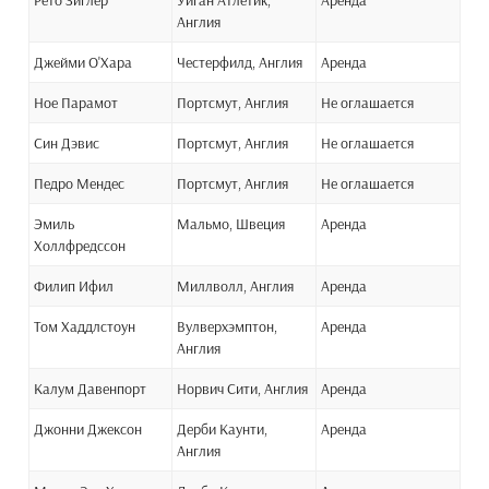
Рето Зиглер
Уиган Атлетик,
Аренда
Англия
Джейми О'Хара
Честерфилд, Англия
Аренда
Ное Парамот
Портсмут, Англия
Не оглашается
Син Дэвис
Портсмут, Англия
Не оглашается
Педро Мендес
Портсмут, Англия
Не оглашается
Эмиль
Мальмо, Швеция
Аренда
Холлфредссон
Филип Ифил
Миллволл, Англия
Аренда
Том Хаддлстоун
Вулверхэмптон,
Аренда
Англия
Калум Давенпорт
Норвич Сити, Англия
Аренда
Джонни Джексон
Дерби Каунти,
Аренда
Англия