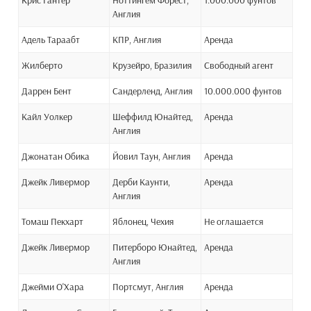
Крис Гантер
Ноттингем Форест,
1.000.000 фунтов
Англия
Адель Тараабт
КПР, Англия
Аренда
Жилберто
Крузейро, Бразилия
Свободный агент
Даррен Бент
Сандерленд, Англия
10.000.000 фунтов
Кайл Уолкер
Шеффилд Юнайтед,
Аренда
Англия
Джонатан Обика
Йовил Таун, Англия
Аренда
Джейк Ливермор
Дерби Каунти,
Аренда
Англия
Томаш Пекхарт
Яблонец, Чехия
Не оглашается
Джейк Ливермор
Питерборо Юнайтед,
Аренда
Англия
Джейми О'Хара
Портсмут, Англия
Аренда