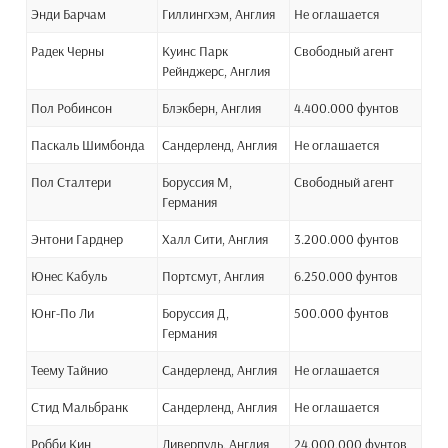
Энди Барчам
Гиллингхэм, Англия
Не оглашается
Радек Черны
Куинс Парк
Свободный агент
Рейнджерс, Англия
Пол Робинсон
Блэкберн, Англия
4.400.000 фунтов
Паскаль Шимбонда
Сандерленд, Англия
Не оглашается
Пол Сталтери
Боруссия М,
Свободный агент
Германия
Энтони Гарднер
Халл Сити, Англия
3.200.000 фунтов
Юнес Кабуль
Портсмут, Англия
6.250.000 фунтов
Юнг-По Ли
Боруссия Д,
500.000 фунтов
Германия
Теему Тайнио
Сандерленд, Англия
Не оглашается
Стид Мальбранк
Сандерленд, Англия
Не оглашается
Робби Кин
Ливерпуль, Англия
24.000.000 фунтов