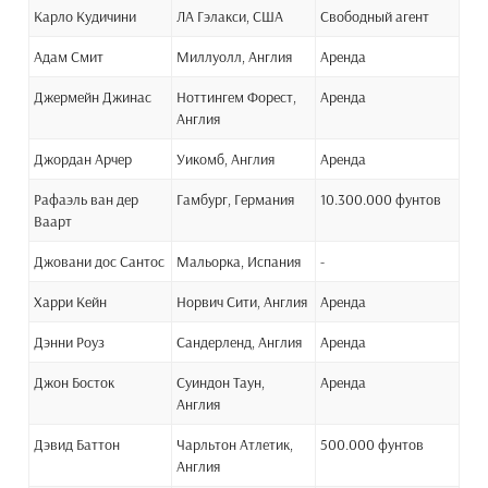
Карло Кудичини
ЛА Гэлакси, США
Свободный агент
Адам Смит
Миллуолл, Англия
Аренда
Джермейн Джинас
Ноттингем Форест,
Аренда
Англия
Джордан Арчер
Уикомб, Англия
Аренда
Рафаэль ван дер
Гамбург, Германия
10.300.000 фунтов
Ваарт
Джовани дос Сантос
Мальорка, Испания
-
Харри Кейн
Норвич Сити, Англия
Аренда
Дэнни Роуз
Сандерленд, Англия
Аренда
Джон Босток
Суиндон Таун,
Аренда
Англия
Дэвид Баттон
Чарльтон Атлетик,
500.000 фунтов
Англия