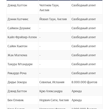
Дэвид Хаттон
Челтнем Таун,
Свободный агент
Англия
Дэнни Хатчинс
Йовил Таун, Англия
Свободный агент
Саймон Доукинс
-
Свободный агент
Кайл Фрэйзер-Аллен
-
Свободный агент
Сайен Хьютон
-
Свободный агент
Жак Магхома
-
Свободный агент
Такура Мтандари
-
Свободный агент
Рикардо Роча
-
Свободный агент
Дидье Зокора
Севилья, Испания
8.000.000 фунтов
Дэвид Баттон
Крю Александра
Аренда
Бен Олнвик
Норвич Сити, Англия
Аренда