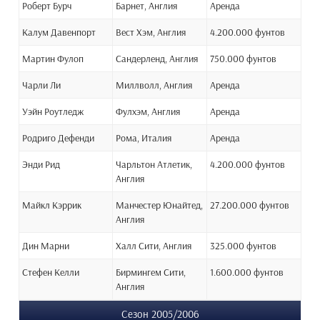
Роберт Бурч
Барнет, Англия
Аренда
Калум Давенпорт
Вест Хэм, Англия
4.200.000 фунтов
Мартин Фулоп
Сандерленд, Англия
750.000 фунтов
Чарли Ли
Миллволл, Англия
Аренда
Уэйн Роутледж
Фулхэм, Англия
Аренда
Родриго Дефенди
Рома, Италия
Аренда
Энди Рид
Чарльтон Атлетик,
4.200.000 фунтов
Англия
Майкл Кэррик
Манчестер Юнайтед,
27.200.000 фунтов
Англия
Дин Марни
Халл Сити, Англия
325.000 фунтов
Стефен Келли
Бирмингем Сити,
1.600.000 фунтов
Англия
Сезон 2005/2006