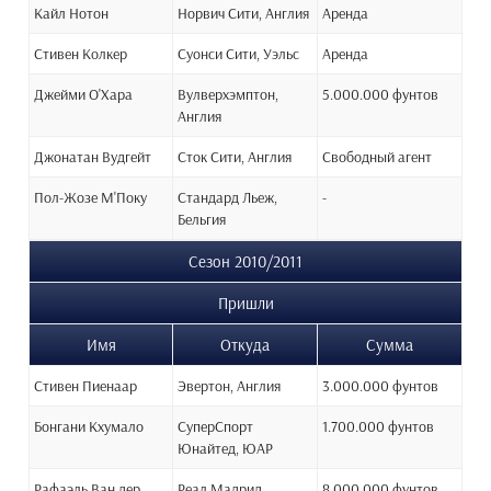
Кайл Нотон
Норвич Сити, Англия
Аренда
Стивен Колкер
Суонси Сити, Уэльс
Аренда
Джейми О'Хара
Вулверхэмптон,
5.000.000 фунтов
Англия
Джонатан Вудгейт
Сток Сити, Англия
Свободный агент
Пол-Жозе М'Поку
Стандард Льеж,
-
Бельгия
Сезон 2010/2011
Пришли
Имя
Откуда
Сумма
Стивен Пиенаар
Эвертон, Англия
3.000.000 фунтов
Бонгани Кхумало
СуперСпорт
1.700.000 фунтов
Юнайтед, ЮАР
Рафаэль Ван дер
Реал Мадрид,
8.000.000 фунтов