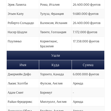
Эрик Ламела
Рома, Италия
26.400.000 фунтов
Этьен Капу
Тулуза, Франция
9.680.000 фунтов
Роберто Сольдадо
Валенсия, Испания
26.400.000 фунтов
Насер Шадли
Твенте, Голландия
7.172.000 фунтов
Паулиньо
Коринтианс,
17.358.000 фунтов
Бразилия
Ушли
Имя
Куда
Сумма
Джермейн Дефо
Торонто, Канада
6.000.000 фунтов
Льюис Холтби
Фулхэм, Англия
Аренда
Адам Смит
Борнмут
-
Райан Фредерикс
Миллуолл, Англия
Аренда
Джонатан Обика
Брайтон, Англия
Аренда