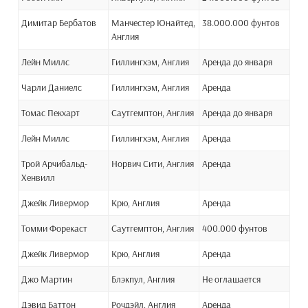
Димитар Бербатов
Манчестер Юнайтед,
38.000.000 фунтов
Англия
Лейн Миллс
Гиллингхэм, Англия
Аренда до января
Чарли Даниелс
Гиллингхэм, Англия
Аренда
Томас Пекхарт
Саутгемптон, Англия
Аренда до января
Лейн Миллс
Гиллингхэм, Англия
Аренда
Трой Арчибальд-
Норвич Сити, Англия
Аренда
Хенвилл
Джейк Ливермор
Крю, Англия
Аренда
Томми Форекаст
Саутгемптон, Англия
400.000 фунтов
Джейк Ливермор
Крю, Англия
Аренда
Джо Мартин
Блэкпул, Англия
Не оглашается
Дэвид Баттон
Рочдэйл, Англия
Аренда