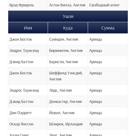
Брэд Фридель
Астон Вилла, Англия
Свободный агент
Ушли
Имя
Куда
Сумма
Джон Босток
Суиндон, Англия
Аренда
Эндрос Таунсенд
Бирмингем, Англия
Аренда
Дэвид Баттон
Барнсли, Англия
Аренда
Джон Босток
Шеффилд Уэнсдей,
Аренда
Англия
Эндрос Таунсенд
Лидс, Англия
Аренда
Дэвид Баттон
Донкастер, Англия
Аренда
Дин Парретт
Йовил, Англия
Аренда
Оскар Янссон
Шэмрок, Ирландия
Аренда
Адам Смит
Лидс, Англия
Аренда