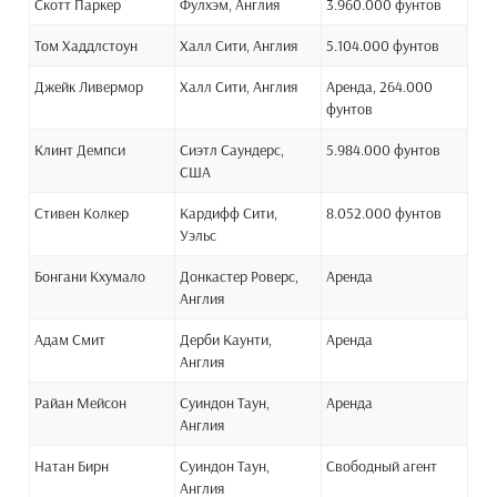
Скотт Паркер
Фулхэм, Англия
3.960.000 фунтов
Том Хаддлстоун
Халл Сити, Англия
5.104.000 фунтов
Джейк Ливермор
Халл Сити, Англия
Аренда, 264.000
фунтов
Клинт Демпси
Сиэтл Саундерс,
5.984.000 фунтов
США
Стивен Колкер
Кардифф Сити,
8.052.000 фунтов
Уэльс
Бонгани Кхумало
Донкастер Роверс,
Аренда
Англия
Адам Смит
Дерби Каунти,
Аренда
Англия
Райан Мейсон
Суиндон Таун,
Аренда
Англия
Натан Бирн
Суиндон Таун,
Свободный агент
Англия