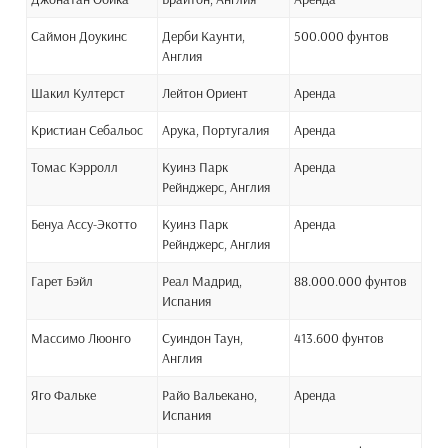
Саймон Доукинс
Дерби Каунти,
500.000 фунтов
Англия
Шакил Култерст
Лейтон Ориент
Аренда
Кристиан Себальос
Арука, Португалия
Аренда
Томас Кэрролл
Куинз Парк
Аренда
Рейнджерс, Англия
Бенуа Ассу-Экотто
Куинз Парк
Аренда
Рейнджерс, Англия
Гарет Бэйл
Реал Мадрид,
88.000.000 фунтов
Испания
Массимо Люонго
Суиндон Таун,
413.600 фунтов
Англия
Яго Фальке
Райо Вальекано,
Аренда
Испания