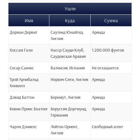
Ушли
Имя
Куда
Сумма
Дориан Дервит
Саутенд Юнайтед,
Аренда
Англия
Хоссам Гали
Насср Сауди Клуб,
1.200.000 фунтов
Саудовская Аравия
Сесар Санчес
Валенсия, Испания
Не оглашается
Трой Арчибальд
Норвич Сити, Англия
Аренда
Хенвилл
Дэвид Баттон
Борнмут, Англия
Аренда
Кевин Принс Боатенг
Боруссия Дортмунд,
Аренда
Германия
Чарли Дэниелс
Лейтон Ориент,
Свободный агент
Англия