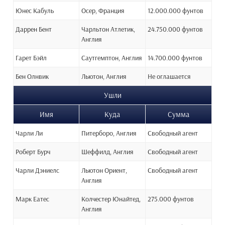
Юнес Кабуль
Осер, Франция
12.000.000 фунтов
Даррен Бент
Чарльтон Атлетик,
24.750.000 фунтов
Англия
Гарет Бэйл
Саутгемптон, Англия
14.700.000 фунтов
Бен Олнвик
Льютон, Англия
Не оглашается
Ушли
Имя
Куда
Сумма
Чарли Ли
Питерборо, Англия
Свободный агент
Роберт Бурч
Шеффилд, Англия
Свободный агент
Чарли Дэниелс
Льютон Ориент,
Свободный агент
Англия
Марк Еатес
Колчестер Юнайтед,
275.000 фунтов
Англия