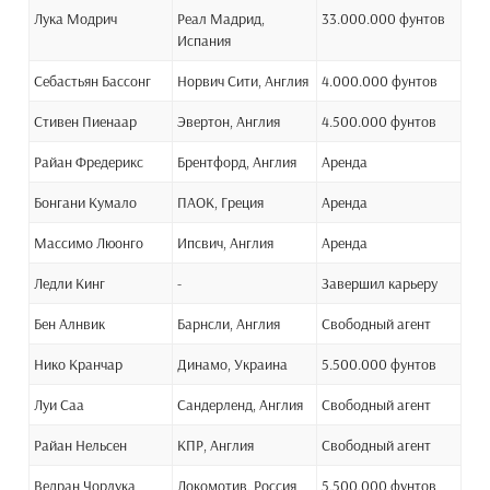
Лука Модрич
Реал Мадрид,
33.000.000 фунтов
Испания
Себастьян Бассонг
Норвич Сити, Англия
4.000.000 фунтов
Стивен Пиенаар
Эвертон, Англия
4.500.000 фунтов
Райан Фредерикс
Брентфорд, Англия
Аренда
Бонгани Кумало
ПАОК, Греция
Аренда
Массимо Люонго
Ипсвич, Англия
Аренда
Ледли Кинг
-
Завершил карьеру
Бен Алнвик
Барнсли, Англия
Свободный агент
Нико Кранчар
Динамо, Украина
5.500.000 фунтов
Луи Саа
Сандерленд, Англия
Свободный агент
Райан Нельсен
КПР, Англия
Свободный агент
Ведран Чорлука
Локомотив, Россия
5.500.000 фунтов