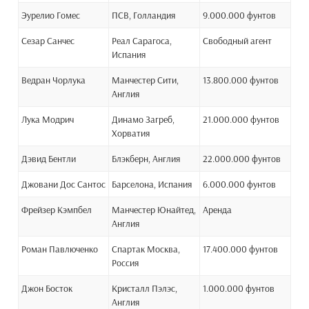
Эурелио Гомес
ПСВ, Голландия
9.000.000 фунтов
Сезар Санчес
Реал Сарагоса,
Свободный агент
Испания
Ведран Чорлука
Манчестер Сити,
13.800.000 фунтов
Англия
Лука Модрич
Динамо Загреб,
21.000.000 фунтов
Хорватия
Дэвид Бентли
Блэкберн, Англия
22.000.000 фунтов
Джовани Дос Сантос
Барселона, Испания
6.000.000 фунтов
Фрейзер Кэмпбел
Манчестер Юнайтед,
Аренда
Англия
Роман Павлюченко
Спартак Москва,
17.400.000 фунтов
Россия
Джон Босток
Кристалл Пэлэс,
1.000.000 фунтов
Англия