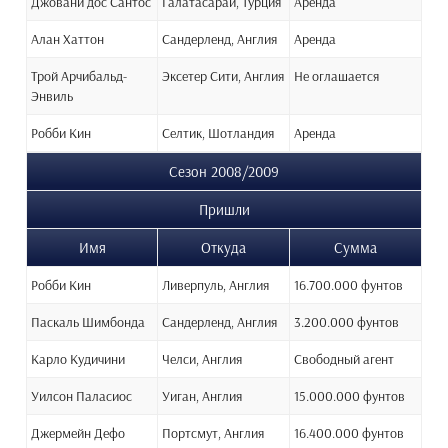
Джовани дос Сантос
Галатасарай, Турция
Аренда
Алан Хаттон
Сандерленд, Англия
Аренда
Трой Арчибальд-
Эксетер Сити, Англия
Не оглашается
Энвиль
Робби Кин
Селтик, Шотландия
Аренда
Сезон 2008/2009
Пришли
Имя
Откуда
Сумма
Робби Кин
Ливерпуль, Англия
16.700.000 фунтов
Паскаль Шимбонда
Сандерленд, Англия
3.200.000 фунтов
Карло Кудичини
Челси, Англия
Свободный агент
Уилсон Паласиос
Уиган, Англия
15.000.000 фунтов
Джермейн Дефо
Портсмут, Англия
16.400.000 фунтов