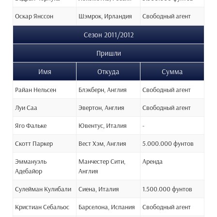
Оскар Янссон
Шэмрок, Ирландия
Свободный агент
Сезон 2011/2012
Пришли
Имя
Откуда
Сумма
Райан Нельсен
Блэкберн, Англия
Свободный агент
Луи Саа
Эвертон, Англия
Свободный агент
Яго Фальке
Ювентус, Италия
-
Скотт Паркер
Вест Хэм, Англия
5.000.000 фунтов
Эммануэль
Манчестер Сити,
Аренда
Адебайор
Англия
Сулейман Кулибали
Сиена, Италия
1.500.000 фунтов
Кристиан Себальос
Барселона, Испания
Свободный агент