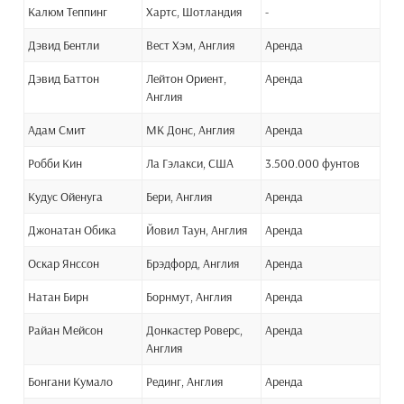
Калюм Теппинг
Хартс, Шотландия
-
Дэвид Бентли
Вест Хэм, Англия
Аренда
Дэвид Баттон
Лейтон Ориент,
Аренда
Англия
Адам Смит
МК Донс, Англия
Аренда
Робби Кин
Ла Гэлакси, США
3.500.000 фунтов
Кудус Ойенуга
Бери, Англия
Аренда
Джонатан Обика
Йовил Таун, Англия
Аренда
Оскар Янссон
Брэдфорд, Англия
Аренда
Натан Бирн
Борнмут, Англия
Аренда
Райан Мейсон
Донкастер Роверс,
Аренда
Англия
Бонгани Кумало
Рединг, Англия
Аренда