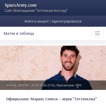
SpursArmy.com
Сайт болельщиков "Тоттенхэм Хотспур"
Войти в аккаунт | Зарегистрироваться
Матчи и таблица
burning_benches
10.06.2026 21:39
Просмотров: 1459
Официально: Маркос Сенеси — игрок "Тоттенхэма"