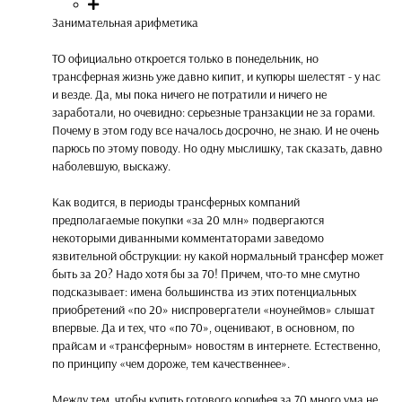
Занимательная арифметика
ТО официально откроется только в понедельник, но
трансферная жизнь уже давно кипит, и купюры шелестят - у нас
и везде. Да, мы пока ничего не потратили и ничего не
заработали, но очевидно: серьезные транзакции не за горами.
Почему в этом году все началось досрочно, не знаю. И не очень
парюсь по этому поводу. Но одну мыслишку, так сказать, давно
наболевшую, выскажу.
Как водится, в периоды трансферных компаний
предполагаемые покупки «за 20 млн» подвергаются
некоторыми диванными комментаторами заведомо
язвительной обструкции: ну какой нормальный трансфер может
быть за 20? Надо хотя бы за 70! Причем, что-то мне смутно
подсказывает: имена большинства из этих потенциальных
приобретений «по 20» ниспровергатели «ноунеймов» слышат
впервые. Да и тех, что «по 70», оценивают, в основном, по
прайсам и «трансферным» новостям в интернете. Естественно,
по принципу «чем дороже, тем качественнее».
Между тем, чтобы купить готового корифея за 70 много ума не