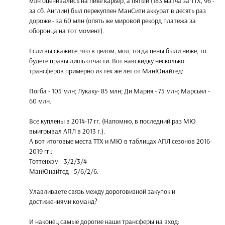
млн оценивались на пике карьер, а пятый (183 матча за ТТХ, 96 -
за сб. Англии) был перекуплен МанСити аккурат в десять раз
дороже - за 60 млн (опять же мировой рекорд платежа за
оборонца на тот момент).
Если вы скажите, что в целом, мол, тогда цены были ниже, то
будете правы лишь отчасти. Вот навскидку несколько
трансферов примерно из тех же лет от МанЮнайтед:
Погба - 105 млн; Лукаку- 85 млн; Ди Мария - 75 млн; Марсьял -
60 млн.
Все куплены в 2014-17 гг. (Напомню, в последний раз МЮ
выигрывал АПЛ в 2013 г.).
А вот итоговые места ТТХ и МЮ в таблицах АПЛ сезонов 2016-
2019 гг.:
Тоттенхэм - 3/2/3/4
МанЮнайтед - 5/6/2/6.
Улавливаете связь между дороговизной закупок и
достижениями команд?
И наконец самые дорогие наши трансферы на вход: