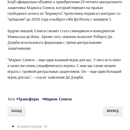
Клуб официально объявил о приобретении 29-летнего центрального
защитника Маркоса Сенеси, который перешел на правах
свободного агента из "Борнмута". Аргентинец подписал контракт со
"шпорами" до 2030 года и выбрал себе футболку с номером 5.
Будучи левшой, Сенеси сможет стать сменщиком и конкурентом
Микки ван де Вена . Кроме того, новичок позволит Роберто Де
Дзерби использовать формацию с тремя центральными
защитниками.
"Маркос Сенеси — еще один важный игрок для нас. У него есть опыт
в качестве очень специфического игрока. С ним мы также можем
играть с тройкой центральных защитников. Он — еще один большой
игрок для нас", — гласит заявление Де Дзерби.
Теги:
#
Трансферы
#
Маркос Сенеси
НАЗАД
ВПЕРЕД
Комментариев: 10