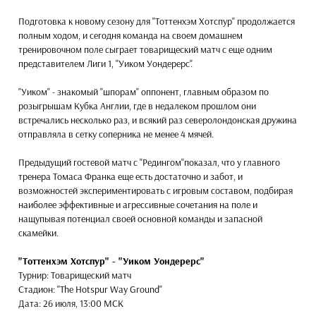
Подготовка к новому сезону для "Тоттенхэм Хотспур" продолжается
полным ходом, и сегодня команда на своем домашнем
тренировочном поле сыграет товарищеский матч с еще одним
представителем Лиги 1, "Уиком Уондерерс".
"Уиком" - знакомый "шпорам" оппонент, главным образом по
розыгрышам Кубка Англии, где в недалеком прошлом они
встречались несколько раз, и всякий раз северолондонская дружина
отправляла в сетку соперника не менее 4 мячей.
Предыдущий гостевой матч с "Редингом"показал, что у главного
тренера Томаса Франка еще есть достаточно и забот, и
возможностей экспериментировать с игровым составом, подбирая
наиболее эффективные и агрессивные сочетания на поле и
нащупывая потенциал своей основной команды и запасной
скамейки.
"Тоттенхэм Хотспур" - "Уиком Уондерерс"
Турнир: Товарищеский матч
Стадион: "The Hotspur Way Ground"
Дата: 26 июля, 13:00 МСК