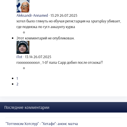
Aleksandr-Annamed
·
13:29 26.07.2025
хотел было глянуть но ебучая регистарция на spursplay убивает,
где подвязка по гугл аккаунту курва
Этот комментарий не опубликован.
iTot
·
13:14 26.07.2025
гоооооооооол , 1-0! папа Сарр добил после отскока!!
1
2
Последние комментарии
"Тоттенхэм Хотспур" - "Хетафе": анонс матча