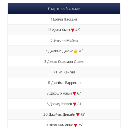
Стартовый состав
1 Бэйли Пассант
17 Адам Хьюз
46'
5 Энтони Майли
3 Джеймс Джойс
78'
2 Джош Соломон-Дэвис
7 Нил Кенгни
11 Джеймс Барриган
8 Джош Хмами
67'
6 Дэвид Рейвен
81'
20 Джеймс Дивайн
75'
9 Ниэл Камминс
75'