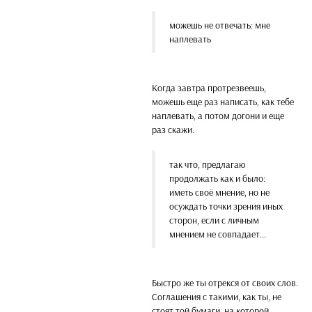
можешь не отвечать: мне
наплевать
Когда завтра протрезвеешь,
можешь еще раз написать, как тебе
наплевать, а потом догони и еще
раз скажи.
так что, предлагаю
продолжать как и было:
иметь своё мнение, но не
осуждать точки зрения иных
сторон, если с личным
мнением не совпадает...
Быстро же ты отрекся от своих слов.
Соглашения с такими, как ты, не
стоят той бумаги, на которой