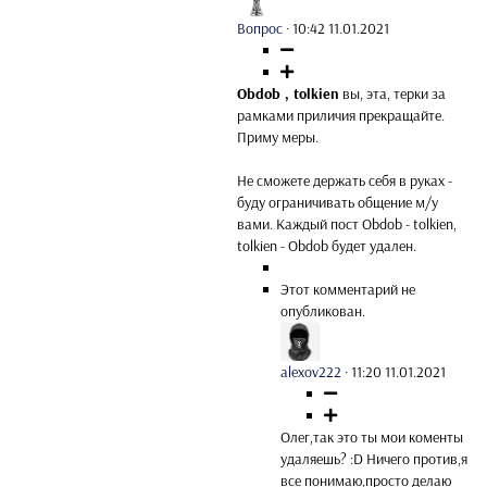
Вопрос
·
10:42 11.01.2021
Obdob , tolkien
вы, эта, терки за
рамками приличия прекращайте.
Приму меры.
Не сможете держать себя в руках -
буду ограничивать общение м/у
вами. Каждый пост Obdob - tolkien,
tolkien - Obdob будет удален.
Этот комментарий не
опубликован.
alexov222
·
11:20 11.01.2021
Олег,так это ты мои коменты
удаляешь? :D Ничего против,я
все понимаю,просто делаю