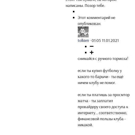
написаны. Позор тебе.
Этот комментарий не
опубликован.
tolkien
·
01:05 11.01.2021
снимайся с ручного тормоза!
если ты купил футболку у
какого-то барычи - ты ещё
ничем клубу не помог.
если ты платишь за просмтор
матча - ты заплатил
провайдеру своего доступа к
интернету... соответственно,
финансовой пользы клуба -
никакой.