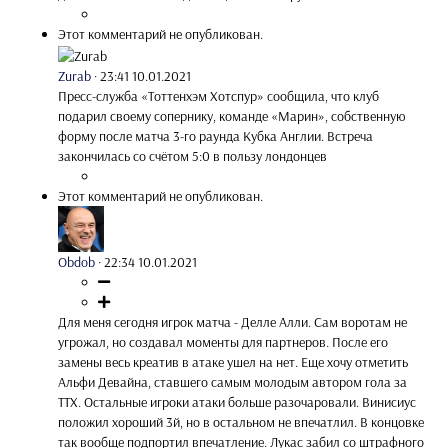
Этот комментарий не опубликован.
Zurab
·
23:41 10.01.2021
Пресс-служба «Тоттенхэм Хотспур» сообщила, что клуб
подарил своему сопернику, команде «Марин», собственную
форму после матча 3-го раунда Кубка Англии. Встреча
закончилась со счётом 5:0 в пользу лондонцев
Этот комментарий не опубликован.
Obdob
·
22:34 10.01.2021
Для меня сегодня игрок матча - Делле Алли. Сам воротам не
угрожал, но создавал моменты для партнеров. После его
замены весь креатив в атаке ушел на нет. Еще хочу отметить
Альфи Девайна, ставшего самым молодым автором гола за
ТТХ. Остальные игроки атаки больше разочаровали. Винисиус
положил хороший 3й, но в остальном не впечатлил. В концовке
так вообще подпортил впечатление. Лукас забил со штрафного