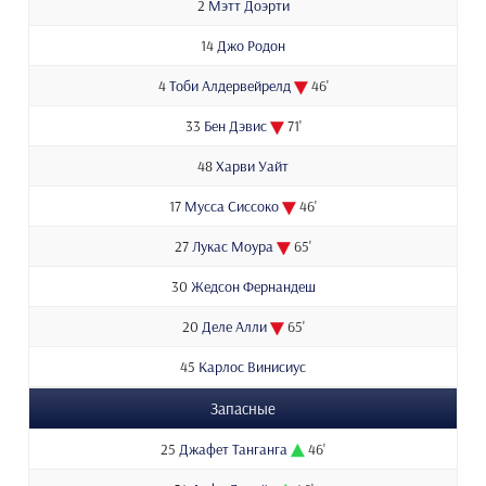
2
Мэтт Доэрти
14
Джо Родон
4
Тоби Алдервейрелд
46'
33
Бен Дэвис
71'
48
Харви Уайт
17
Мусса Сиссоко
46'
27
Лукас Моура
65'
30
Жедсон Фернандеш
20
Деле Алли
65'
45
Карлос Винисиус
Запасные
25
Джафет Танганга
46'