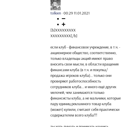
tolkien
·
00:29 11.01.2021
[b]ХХХХХХХХХ
ХХХХХХХХХ[/b]
если клуб - финансовое учреждение, в т.ч. -
акционерное общество, соответственно,
только владельцы акций имеют право
вносить свои мысли, в области вращения
финансами клуба (в т.ч. и покупка/
продажа игроков клуба)... только они
проверяют работоспособность
сотрудников клуба... и много ещё других
мелочей, чем занимаются только
финансисты клуба, а не мальчики, которые
пару единиц рекламного товар клуба
(может) купили, считают себя практически
содержателем всего клуба!!!
ты хоть думать и понимать научись,