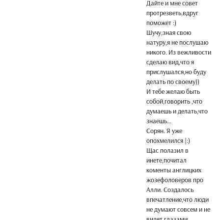
Дайте и мне совет
протрезветь,вдруг
поможет :)
Шучу,зная свою
натуру,я не послушаю
никого. Из вежливости
сделаю вид,что я
прислушался,но буду
делать по своему))
И тебе желаю быть
собой,говорить ,что
думаешь и делать,что
знаешь...
Сорян. Я уже
опохмелился |:)
Щас полазил в
инете,почитал
коменты англицких
жозефоловеров про
Алли. Создалось
впечатление,что люди
не думают совсем и не
видят глазами.