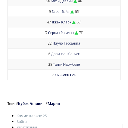
54
Алфи Девайн
46'
9
Гарет Бэйл
65'
47
Джек Кларк
65'
3
Серхио Регилон
71'
22
Пауло Гассанига
6
Давинсон Санчес
28
Танги Ндомбеле
7
Хын-мин Сон
Теги:
#
Кубок Англии
#
Марин
Комментариев: 25
Войти
Регистрация