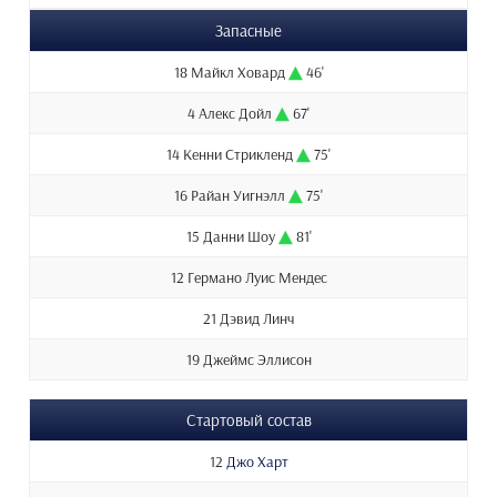
Запасные
18 Майкл Ховард
46'
4 Алекс Дойл
67'
14 Кенни Стрикленд
75'
16 Райан Уигнэлл
75'
15 Данни Шоу
81'
12 Германо Луис Мендес
21 Дэвид Линч
19 Джеймс Эллисон
Стартовый состав
12
Джо Харт