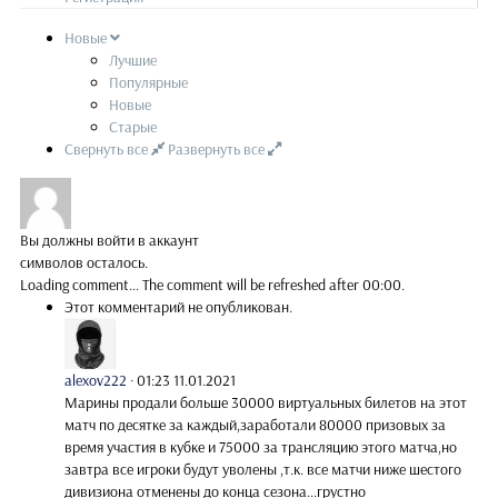
Новые
Лучшие
Популярные
Новые
Старые
Свернуть все
Развернуть все
Вы должны войти в аккаунт
символов осталось.
Loading comment...
The comment will be refreshed after
00:00
.
Этот комментарий не опубликован.
alexov222
·
01:23 11.01.2021
Марины продали больше 30000 виртуальных билетов на этот
матч по десятке за каждый,заработали 80000 призовых за
время участия в кубке и 75000 за трансляцию этого матча,но
завтра все игроки будут уволены ,т.к. все матчи ниже шестого
дивизиона отменены до конца сезона...грустно