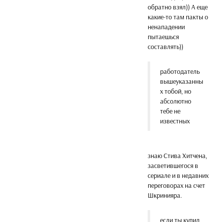
обратно взял)) А еще
какие-то там пакты о
ненападении
пытаешься
составлять))
работодатель
вышеуказанны
х тобой, но
абсолютно
тебе не
известных
знаю Стива Хитчена,
засветившегося в
сериале и в недавних
переговорах на счет
Шкринияра.
если ты купил