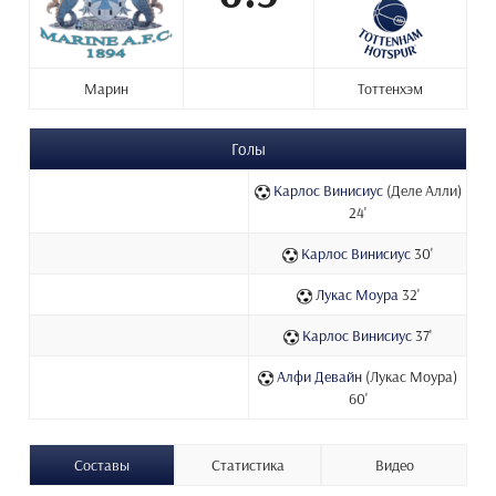
Марин
Тоттенхэм
Голы
Карлос Винисиус
(Деле Алли)
24'
Карлос Винисиус
30'
Лукас Моура
32'
Карлос Винисиус
37'
Алфи Девайн
(Лукас Моура)
60'
Составы
Статистика
Видео