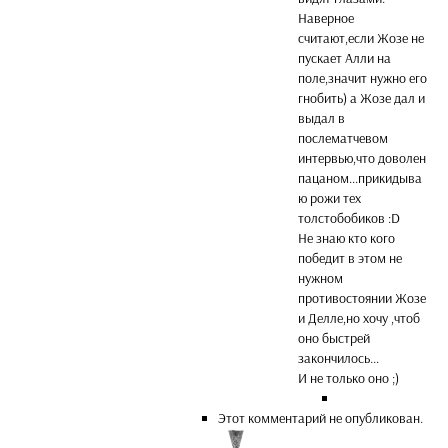
Наверное
считают,если Жозе не
пускает Алли на
поле,значит нужно его
гнобить) а Жозе дал и
выдал в
послематчевом
интервью,что доволен
пацаном...прикидыва
ю рожи тех
толстобобиков :D
Не знаю кто кого
победит в этом не
нужном
противостоянии Жозе
и Делле,но хочу ,чтоб
оно быстрей
закончилось...
И не только оно ;)
Этот комментарий не опубликован.