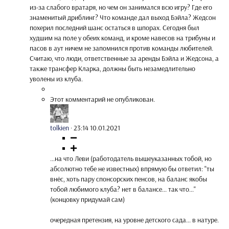
из-за слабого вратаря, но чем он занимался всю игру? Где его
знаменитый дриблинг? Что команде дал выход Бэйла? Жедсон
похерил последний шанс остаться в шпорах. Сегодня был
худшим на поле у обеих команд, и кроме навесов на трибуны и
пасов в аут ничем не запомнился против команды любителей.
Считаю, что люди, ответственные за аренды Бэйла и Жедсона, а
также трансфер Кларка, должны быть незамедлительно
уволены из клуба.
Этот комментарий не опубликован.
tolkien
·
23:14 10.01.2021
...на что Леви (работодатель вышеуказанных тобой, но
абсолютно тебе не известных) впрямую бы ответил: "ты
внёс, хоть пару спонсорских пенсов, на баланс якобы
тобой любимого клуба? нет в балансе... так что..."
(концовку придумай сам)
очередная претензия, на уровне детского сада... в натуре.