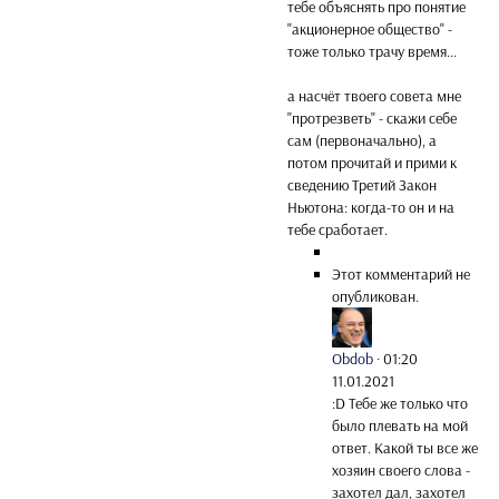
тебе объяснять про понятие
"акционерное общество" -
тоже только трачу время...
а насчёт твоего совета мне
"протрезветь" - скажи себе
сам (первоначально), а
потом прочитай и прими к
сведению Третий Закон
Ньютона: когда-то он и на
тебе сработает.
Этот комментарий не
опубликован.
Obdob
·
01:20
11.01.2021
:D Тебе же только что
было плевать на мой
ответ. Какой ты все же
хозяин своего слова -
захотел дал, захотел