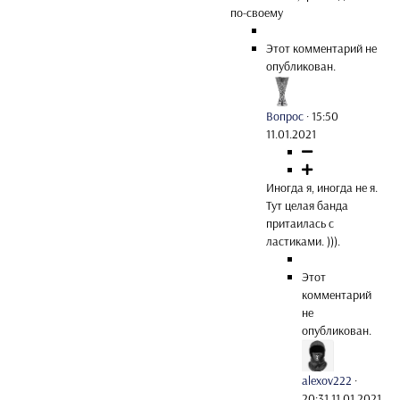
по-своему
Этот комментарий не
опубликован.
Вопрос
·
15:50
11.01.2021
Иногда я, иногда не я.
Тут целая банда
притаилась с
ластиками. ))).
Этот
комментарий
не
опубликован.
alexov222
·
20:31 11.01.2021