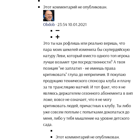
Этот комментарий не опубликован.
Obdob
·
23:54 10.01.2021
Это ты как рофлишь или реально веришь, что
пара моих шекелей изменила бы скупердяйскую
натуру Леви, который вместо одного топ игрока
лучше возьмет три посредственности? А твоя
позиция "не заплатил - не имеешь права
критиковать" глупа до неприличия. Я покупаю
продукцию технического спонсора клуба и плачу
за тв трансляцию матчей. И тот факт, что я не
являюсь держателем сезонного абонемента в вип
ложе, вовсе не означает, что я не могу
критиковать людей, причастных к клубу. Ты либо
уже совсем поплым с попытками докопаться до
меня, либо у тебя мышление на уровне детского
сада.
Этот комментарий не опубликован.