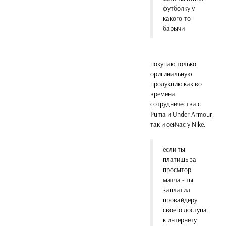
футболку у
какого-то
барычи
покупаю только
оригинальную
продукцию как во
времена
сотрудничества с
Puma и Under Armour,
так и сейчас у Nike.
если ты
платишь за
просмтор
матча - ты
заплатил
провайдеру
своего доступа
к интернету