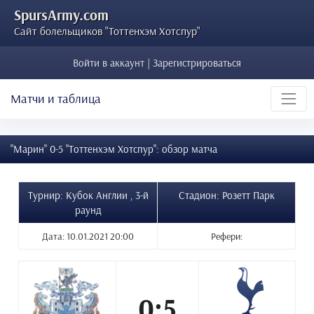
SpursArmy.com
Сайт болельщиков "Тоттенхэм Хотспур"
Войти в аккаунт | Зарегистрироваться
Матчи и таблица
"Марин" 0-5 "Тоттенхэм Хотспур": обзор матча
Турнир: Кубок Англии , 3-й
Стадион: Розетт Парк
раунд
Дата: 10.01.2021 20:00
Рефери:
0:5