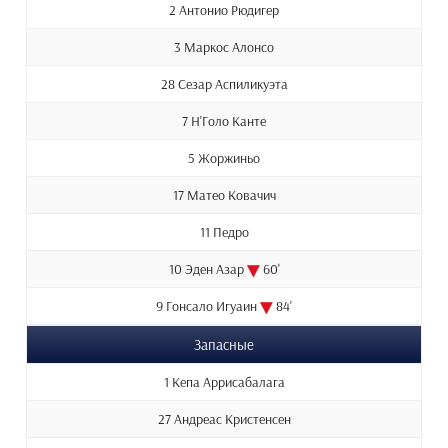
2 Антонио Рюдигер
3 Маркос Алонсо
28 Сезар Аспиликуэта
7 Н'Голо Канте
5 Жоржиньо
17 Матео Ковачич
11 Педро
10 Эден Азар
60'
9 Гонсало Игуаин
84'
Запасные
1 Кепа Аррисабалага
27 Андреас Кристенсен