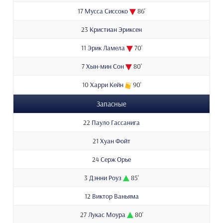
17
Мусса Сиссоко
86'
23
Кристиан Эриксен
11
Эрик Ламела
70'
7
Хын-мин Сон
80'
10
Харри Кейн
90'
Запасные
22
Пауло Гассанига
21
Хуан Фойт
24
Серж Орье
3
Дэнни Роуз
85'
12
Виктор Ваньяма
27
Лукас Моура
80'