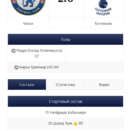
Челси
Тоттенхэм
Голы
Педро (Сезар Аспиликуэта)
57'
Киран Триппьер (АГ) 84'
Составы
Статистика
Видео
Стартовый состав
13 Уилфридо Кабальеро
30 Давид Луис
90'