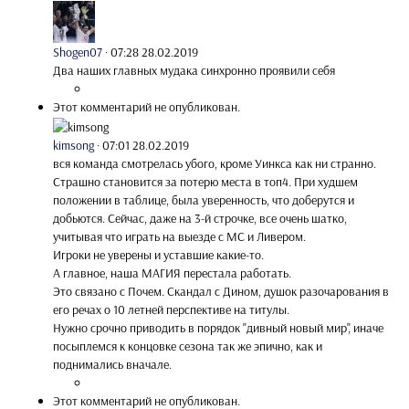
Shogen07
·
07:28 28.02.2019
Два наших главных мудака синхронно проявили себя
Этот комментарий не опубликован.
kimsong
·
07:01 28.02.2019
вся команда смотрелась убого, кроме Уинкса как ни странно.
Страшно становится за потерю места в топ4. При худшем
положении в таблице, была уверенность, что доберутся и
добьются. Сейчас, даже на 3-й строчке, все очень шатко,
учитывая что играть на выезде с МС и Ливером.
Игроки не уверены и уставшие какие-то.
А главное, наша МАГИЯ перестала работать.
Это связано с Почем. Скандал с Дином, душок разочарования в
его речах о 10 летней перспективе на титулы.
Нужно срочно приводить в порядок "дивный новый мир", иначе
посыплемся к концовке сезона так же эпично, как и
поднимались вначале.
Этот комментарий не опубликован.