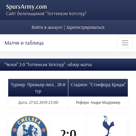
SpursArmy.com
Сайт болельщиков "Тоттенхэм Хотспур"
Войти в аккаунт | Зарегистрироваться
Матчи и таблица
"Челси" 2-0 "Тоттенхэм Хотспур": обзор матча
Турнир: Премьер-лига , 28-й
Стадион: "Стэмфорд Бридж"
тур
Дата: 27.02.2019 23:00
Рефери: Андре Марринер
2:0