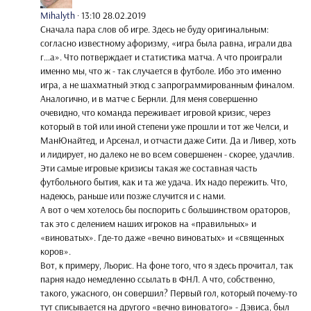
Mihalyth
·
13:10 28.02.2019
Сначала пара слов об игре. Здесь не буду оригинальным:
согласно известному афоризму, «игра была равна, играли два
г…а». Что потверждает и статистика матча. А что проиграли
именно мы, что ж - так случается в футболе. Ибо это именно
игра, а не шахматный этюд с запрограммированным финалом.
Аналогично, и в матче с Бернли. Для меня совершенно
очевидно, что команда переживает игровой кризис, через
который в той или иной степени уже прошли и тот же Челси, и
МанЮнайтед, и Арсенал, и отчасти даже Сити. Да и Ливер, хоть
и лидирует, но далеко не во всем совершенен - скорее, удачлив.
Эти самые игровые кризисы такая же составная часть
футбольного бытия, как и та же удача. Их надо пережить. Что,
надеюсь, раньше или позже случится и с нами.
А вот о чем хотелось бы поспорить с большинством ораторов,
так это с делением наших игроков на «правильных» и
«виноватых». Где-то даже «вечно виноватых» и «священных
коров».
Вот, к примеру, Льорис. На фоне того, что я здесь прочитал, так
парня надо немедленно ссылать в ФНЛ. А что, собственно,
такого, ужасного, он совершил? Первый гол, который почему-то
тут списывается на другого «вечно виноватого» - Дэвиса, был