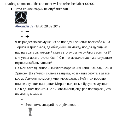
Loading comment...
The comment will be refreshed after
00:00
.
Этот комментарий не опубликован.
Alexander89
·
18:50 28.02.2019
Я не разделяю возмущения по поводу «вешения всех собак» на
Лориса и Триппьера, да обидный мяч между ног, да дурацкий
пас на вратаря, который стал автоголом, но он был забит на 84
минуте, а до этого счет был 1:0 и что мешало нашим атакующим
игрокам забить раньше?
На мой взгляд, виновники этого поражения Кейн, Ламела, Сон и
Эриксен. Да у Челси сильная защита, но и наши ребята в атаке
кроме Ламелы по моему мнению звезды, а Кейн так вообще
один из лучших нападших Мира и надеюсь в будущем лучший.
Но в данном проигрыше виноваты они, еще раз повторюсь, что
по моему мнению.
Этот комментарий не опубликован.