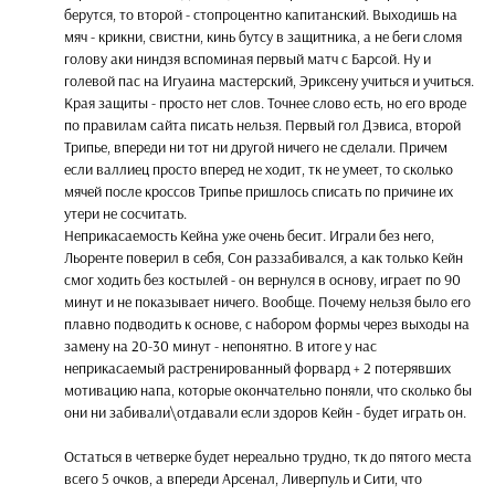
берутся, то второй - стопроцентно капитанский. Выходишь на
мяч - крикни, свистни, кинь бутсу в защитника, а не беги сломя
голову аки ниндзя вспоминая первый матч с Барсой. Ну и
голевой пас на Игуаина мастерский, Эриксену учиться и учиться.
Края защиты - просто нет слов. Точнее слово есть, но его вроде
по правилам сайта писать нельзя. Первый гол Дэвиса, второй
Трипье, впереди ни тот ни другой ничего не сделали. Причем
если валлиец просто вперед не ходит, тк не умеет, то сколько
мячей после кроссов Трипье пришлось списать по причине их
утери не сосчитать.
Неприкасаемость Кейна уже очень бесит. Играли без него,
Льоренте поверил в себя, Сон раззабивался, а как только Кейн
смог ходить без костылей - он вернулся в основу, играет по 90
минут и не показывает ничего. Вообще. Почему нельзя было его
плавно подводить к основе, с набором формы через выходы на
замену на 20-30 минут - непонятно. В итоге у нас
неприкасаемый растренированный форвард + 2 потерявших
мотивацию напа, которые окончательно поняли, что сколько бы
они ни забивали\отдавали если здоров Кейн - будет играть он.
Остаться в четверке будет нереально трудно, тк до пятого места
всего 5 очков, а впереди Арсенал, Ливерпуль и Сити, что