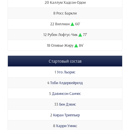
20 Каллум Хадсон-Одои
8 Росс Баркли
22 Виллиан
60'
12 Рубен Лофтус-Чик
77'
18 Оливье Жиру
84'
Стартовый состав
1
Уго Льорис
4
Тоби Алдервейрелд
5
Давинсон Санчес
33
Бен Дэвис
2
Киран Триппьер
8
Харри Уинкс