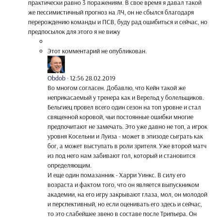
практически равно 3 поражениям. В свое время я давал такой
же пессимистичный прогноз на ЛЧ, он не сбылся благодаря
перерождению команды и ПСВ, буду рад ошибиться и сейчас, но
предпосылок для этого я не вижу
Этот комментарий не опубликован.
Obdob
·
12:56 28.02.2019
Во многом согласен. Добавлю, что Кейн такой же
неприкасаемый у тренера как и Верельд у болельщиков.
Бельгиец провел всего один сезон на топ уровне и стал
священной коровой, чьи постоянные ошибки многие
предпочитают не замечать. Это уже давно не топ, а игрок
уровня Косельни и Луиза - может в эпизоде сыграть как
бог, а может выступать в роли зрителя. Уже второй матч
из под него нам забивают гол, который и становится
определяющим.
И еще один помазанник - Харри Уинкс. В силу его
возраста и фактом того, что он является выпускником
академии, на его игру закрывают глаза, мол, он молодой
и перспективный, но если оценивать его здесь и сейчас,
то это слабейшее звено в составе после Трипьера. Он