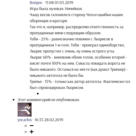
Вопрос
·
11:08 01.03.2019
Игра была нулевая. Ничейная.
Чашу весов склонили в сторону Челси ошибки наших
оборонцев и вратаря.
Так что я, например. распределяю ответственность за
пропущенные мячи следующим образом.
Тоби - 25% - равнозначно повинен с Льорисов в
пропущенном 1-м голе. Тоби - проиграл единоборство,
Льорис пропустил с очень, ну очень острого угла.
Льорис 60% - виновник обоих голов, особенно второй -
висит почти 100% на нем. Смысла покидать ворота не
было никакого. Останься на месте (как думал Трипьер) -
никакого автогола не было бы.
Трипье - 15% - только как автор автогола. Фактически гол
был спровоцирован Льорисом.
Этот комментарий не опубликован.
yocarlos
·
16:33 28.02.2019