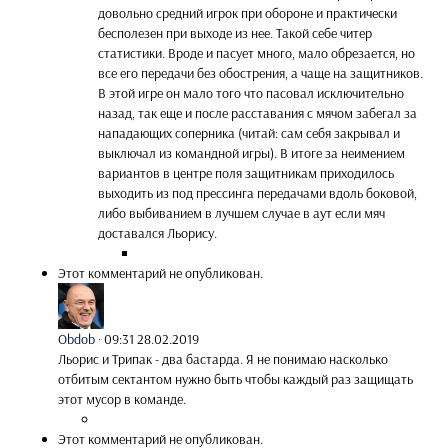
довольно средний игрок при обороне и практически
бесполезен при выходе из нее. Такой себе читер
статистики. Вроде и пасует много, мало обрезается, но
все его передачи без обострения, а чаще на защитников.
В этой игре он мало того что пасовал исключительно
назад, так еще и после расставания с мячом забегал за
нападающих соперника (читай: сам себя закрывал и
выключал из командной игры). В итоге за неимением
вариантов в центре поля защитникам приходилось
выходить из под прессинга передачами вдоль боковой,
либо выбиванием в лучшем случае в аут если мяч
доставался Льорису.
Этот комментарий не опубликован.
Obdob
·
09:31 28.02.2019
Льорис и Трипак - два бастарда. Я не понимаю насколько
отбитым сектантом нужно быть чтобы каждый раз защищать
этот мусор в команде.
Этот комментарий не опубликован.