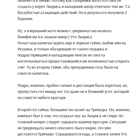
окончится в ничью. Потому как соперники мало что смогли
создать у ворот Льориса и нападение шпор ответило тем же. Т.е.
беззубостью атакующих действий. Но в результате получили 2
баранки.
Ну, а вчерашний матч можно с уверенностью назвать
бенефисом (со знаком минус) Уго Льориса.
Начал наш капитан чудить еще в первом тайме, выбив мяч на
Игуаина, и только обалдевшие от такого подарка и
подрастерявшиеся нападающие пенсов не смогла
воспользоваться предоставившейся им возможностью открыть
счет. То во втором тайме, оба пропущенных гола были на
совести капитана.
Педро, конечно, пробил сильно и дистанция была короткая, но,
пропустить гол между ног это даже не в ближний угол, который
на совести любого вратаря.
Второй гол сейчас большинство валит на Трипьера. Он, конечно,
виноват был в том, что отдавал пас на Льориса не глядя. Но
главный вопрос следует задавать нашему вратарю. Ситуация
не предвещала ничего опасного. Было видно, что мяч
доставется Трипьеру. Спрашивается куда, а главное зачем Уго