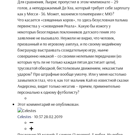
Для сравнения, Льорис пропустил в этом чемпионате – 29
голов, а неподражаемый Де Хеа, который требует себе зарплату
как у Месси - 36. Может, махнемся голкиперами с МЮ?
Что касается «священных коров», то здесь безусловная пальма
первенства у «сновидения Реала». Какую бы изжогу у
некоторых безоглядных поклонников датского гения это
заявление не вызывало. Неужели не видно, что человек,
призванный и по игровому амплуа, и по своему медийному
бэкграунду выстраивать созидательную игру, нынче
совершенно никакой – со своими нелепыми передачами (из
которых чуть ли не только каждая пятая достигает цели),
трусоватой обводкой, бестолковым движением, неказистым
ударом? Про штрафные вообще умолчу. Или у меня настолько
замылился глаз, что я, как тот мальчик Кай из известной сказки
Андерсена, видит только негатив – причем, применительно
персонально к одному футболисту?
Этот комментарий не опубликован.
Celestes
·
10:37 28.02.2019
Последние 10 матчей: 5 сливов (2 подряд), 5 побед. Из побед