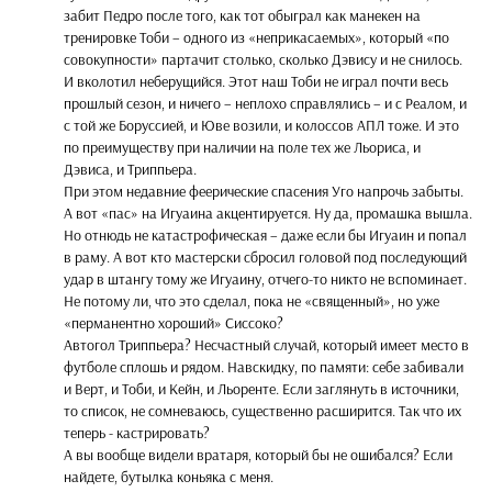
забит Педро после того, как тот обыграл как манекен на
тренировке Тоби – одного из «неприкасаемых», который «по
совокупности» партачит столько, сколько Дэвису и не снилось.
И вколотил неберущийся. Этот наш Тоби не играл почти весь
прошлый сезон, и ничего – неплохо справлялись – и с Реалом, и
с той же Боруссией, и Юве возили, и колоссов АПЛ тоже. И это
по преимуществу при наличии на поле тех же Льориса, и
Дэвиса, и Триппьера.
При этом недавние феерические спасения Уго напрочь забыты.
А вот «пас» на Игуаина акцентируется. Ну да, промашка вышла.
Но отнюдь не катастрофическая – даже если бы Игуаин и попал
в раму. А вот кто мастерски сбросил головой под последующий
удар в штангу тому же Игуаину, отчего-то никто не вспоминает.
Не потому ли, что это сделал, пока не «священный», но уже
«перманентно хороший» Сиссоко?
Автогол Триппьера? Несчастный случай, который имеет место в
футболе сплошь и рядом. Навскидку, по памяти: себе забивали
и Верт, и Тоби, и Кейн, и Льоренте. Если заглянуть в источники,
то список, не сомневаюсь, существенно расширится. Так что их
теперь - кастрировать?
А вы вообще видели вратаря, который бы не ошибался? Если
найдете, бутылка коньяка с меня.