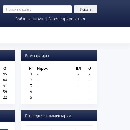
Искать
Войти в аккаунт | Зарегистрироваться
Бомбардиры
О
№
Игрок
ПЛ
О
45
1
-
-
-
44
2
-
-
-
41
3
-
-
-
39
4
-
-
-
22
5
-
-
-
Последние комментарии