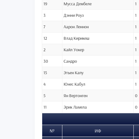
19
Мусса Дембеле
1
3
Дэнни Роуз
1
7
Аарон Леннон
1
12
Влад Кирикеш
1
2
Кайл Уокер
1
30
Сандро
1
15
Этьен Капу
1
4
Юнес Кабул
1
5
Ян Вертонген
0
11
Эрик Ламела
0
№
ИФ