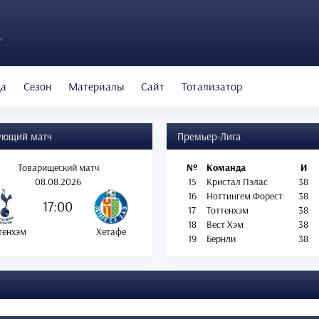
"
да
Сезон
Материалы
Сайт
Тотализатор
ующий матч
Премьер-Лига
Товарищеский матч
№
Команда
И
08.08.2026
15
Кристал Пэлас
38
16
Ноттингем Форест
38
17:00
17
Тоттенхэм
38
18
Вест Хэм
38
тенхэм
Хетафе
19
Бернли
38