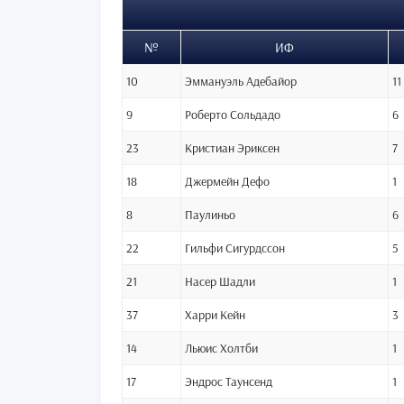
№
ИФ
10
Эммануэль Адебайор
11
9
Роберто Сольдадо
6
23
Кристиан Эриксен
7
18
Джермейн Дефо
1
8
Паулиньо
6
22
Гильфи Сигурдссон
5
21
Насер Шадли
1
37
Харри Кейн
3
14
Льюис Холтби
1
17
Эндрос Таунсенд
1