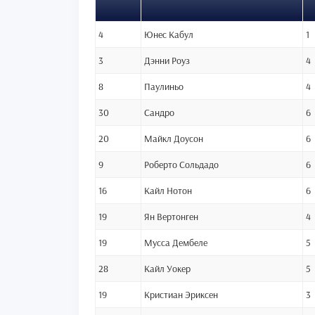
4
Юнес Кабул
1
3
Дэнни Роуз
4
8
Паулиньо
4
30
Сандро
6
20
Майкл Доусон
6
9
Роберто Сольдадо
6
16
Кайл Нотон
6
19
Ян Вертонген
4
19
Мусса Дембеле
5
28
Кайл Уокер
5
19
Кристиан Эриксен
3