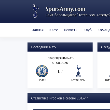
SpursArmy.com
Сайт болельщиков "Тоттенхэм Хотспур
Главная
Кафе
Новости
Клуб
Коман
Последний матч
След
Товарищеский матч
01.08.2026
1:2
Челси
Тоттенхэм
Тот
Статистика игроков в сезоне 2013/14