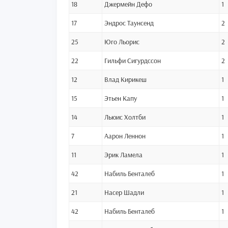
18
Джермейн Дефо
1
17
Эндрос Таунсенд
2
25
Юго Льорис
2
22
Гильфи Сигурдссон
2
12
Влад Кирикеш
1
15
Этьен Капу
1
14
Льюис Холтби
1
7
Аарон Леннон
1
11
Эрик Ламела
1
42
Набиль Бенталеб
1
21
Насер Шадли
1
42
Набиль Бенталеб
1