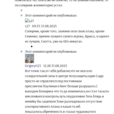
появляться. Но, опять же не поеятно, то ли замены повлияли, то
ли соперник жлементарно устал.
Этот комментарий не опубликован.
s27
·
09:35 31.08.2025
Соперник, кроме того, заменил всю свою атаку, кроме
Семеньо, причем лучшего своего игрока, Брукса, и одного
из лучших, Скотта, уже на 60х минутах.
Этот комментарий не опубликован.
Grigoryi123
·
12:28 31.08.2025
Всё точно так,от себя добавлю,что не хватало
созидательной силы в центре полузащиты,один Сарр
просто не справлялся под постоянным
прессингом.Паулинья и Бент больше разрушать.С
выходом Блондина что то да изменилась,он стал таскать
мяч,появился контроль,чуть поудачливее Тель блядь и
ничейку бы зацепили.Тоже разочаровало отсутствие
альтернативного плана и какая то,мб.
показалось,обречённость в глазах чудаковатого