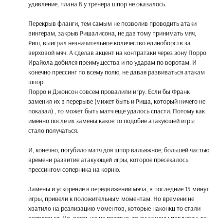
удивление, плана Б у тренера шпор не оказалось.
Перекрыв фланги, тем самым не позволив проводить атаки
вингерам, закрыв Ришалисона, не дав тому принимать мяч,
Риш, выиграл незначительное количество единоборств за
верховой мяч. А сделав акцент на контратаки через зону Порро
Ирайола добился преимущества и по ударам по воротам. И
конечно прессинг по всему полю, не давая развиваться атакам
шпор.
Порро и Джонсон совсем провалили игру. Если бы Франк
заменил их в перерыве (мижет быть и Риша, который ничего не
показал) , то может быть матч еще удалось спасти. Потому как
именно после их замены какое то подобие атакующей игры
стало получаться.
И, конечно, погубило матч доя шпор вальяжное, большей частью
времени развитие атакующей игры, которое пресекалось
прессингом соперника на корню.
Замены и ускорение в передвижении мяча, в последние 15 минут
игры, привели к положительным моментам. Но времени не
хватило на реализацию моментов, которые наконкц то стали