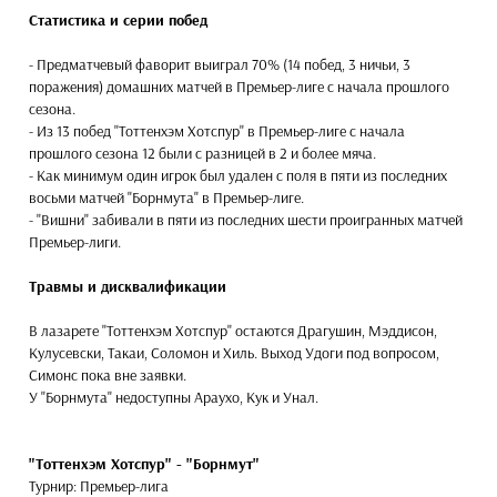
Статистика и серии побед
- Предматчевый фаворит выиграл 70% (14 побед, 3 ничьи, 3
поражения) домашних матчей в Премьер-лиге с начала прошлого
сезона.
- Из 13 побед "Тоттенхэм Хотспур" в Премьер-лиге с начала
прошлого сезона 12 были с разницей в 2 и более мяча.
- Как минимум один игрок был удален с поля в пяти из последних
восьми матчей "Борнмута" в Премьер-лиге.
- "Вишни" забивали в пяти из последних шести проигранных матчей
Премьер-лиги.
Травмы и дисквалификации
В лазарете "Тоттенхэм Хотспур" остаются Драгушин, Мэддисон,
Кулусевски, Такаи, Соломон и Хиль. Выход Удоги под вопросом,
Симонс пока вне заявки.
У "Борнмута" недоступны Араухо, Кук и Унал.
"Тоттенхэм Хотспур" - "Борнмут"
Турнир: Премьер-лига