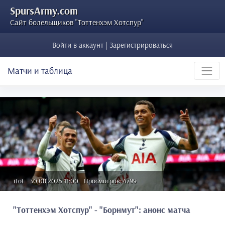
SpursArmy.com
Сайт болельщиков "Тоттенхэм Хотспур"
Войти в аккаунт | Зарегистрироваться
Матчи и таблица
iTot
30.08.2025 11:00
Просмотров: 4799
"Тоттенхэм Хотспур" - "Борнмут": анонс матча