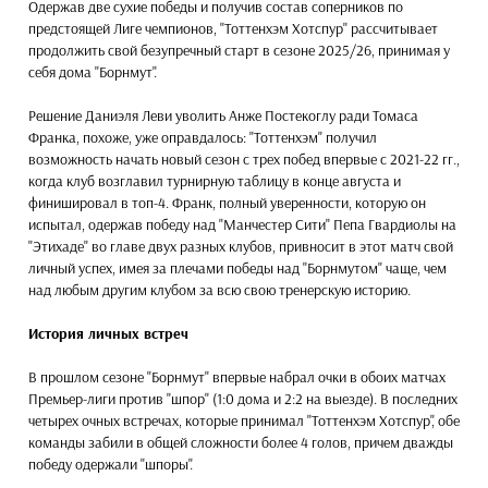
Одержав две сухие победы и получив состав соперников по
предстоящей Лиге чемпионов, "Тоттенхэм Хотспур" рассчитывает
продолжить свой безупречный старт в сезоне 2025/26, принимая у
себя дома "Борнмут".
Решение Даниэля Леви уволить Анже Постекоглу ради Томаса
Франка, похоже, уже оправдалось: "Тоттенхэм" получил
возможность начать новый сезон с трех побед впервые с 2021-22 гг.,
когда клуб возглавил турнирную таблицу в конце августа и
финишировал в топ-4. Франк, полный уверенности, которую он
испытал, одержав победу над "Манчестер Сити" Пепа Гвардиолы на
"Этихаде" во главе двух разных клубов, привносит в этот матч свой
личный успех, имея за плечами победы над "Борнмутом" чаще, чем
над любым другим клубом за всю свою тренерскую историю.
История личных встреч
В прошлом сезоне "Борнмут" впервые набрал очки в обоих матчах
Премьер-лиги против "шпор" (1:0 дома и 2:2 на выезде). В последних
четырех очных встречах, которые принимал "Тоттенхэм Хотспур", обе
команды забили в общей сложности более 4 голов, причем дважды
победу одержали "шпоры".