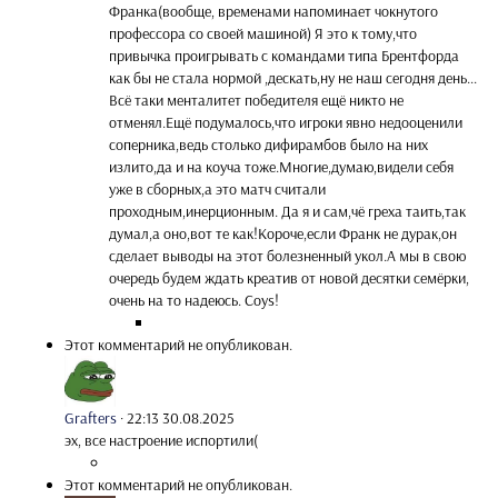
Франка(вообще, временами напоминает чокнутого
профессора со своей машиной) Я это к тому,что
привычка проигрывать с командами типа Брентфорда
как бы не стала нормой ,дескать,ну не наш сегодня день...
Всё таки менталитет победителя ещё никто не
отменял.Ещё подумалось,что игроки явно недооценили
соперника,ведь столько дифирамбов было на них
излито,да и на коуча тоже.Многие,думаю,видели себя
уже в сборных,а это матч считали
проходным,инерционным. Да я и сам,чё греха таить,так
думал,а оно,вот те как!Короче,если Франк не дурак,он
сделает выводы на этот болезненный укол.А мы в свою
очередь будем ждать креатив от новой десятки семёрки,
очень на то надеюсь. Coys!
Этот комментарий не опубликован.
Grafters
·
22:13 30.08.2025
эх, все настроение испортили(
Этот комментарий не опубликован.