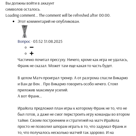
Вы должны войти в аккаунт
символов осталось.
Loading comment...
The comment will be refreshed after
00:00
.
Этот комментарий не опубликован.
Вопрос
·
03:52 31.08.2025
Частично почитал прессуху. Ничего, кроме как игра не удалась,
Франк не сказал. Может там еще какая то часть будет.
В целом Матч проиграл тренер. А от разгрома спасли Викарио
и Ван де Вен. . Про Викарио говорить особо нечего. Стоял
приложив максимум усилий.
А вот Франк...
Ирайола предложил план игры к которому Франк не то, что не
был готов, а даже не смог перкстроить игру команды во втором
тайме. Своим построением и стратегией на матч Ирайола
просто не позволил шпорам играть в то, что задумал Франк и
то, что получалось несколько матчей так здорово. И на