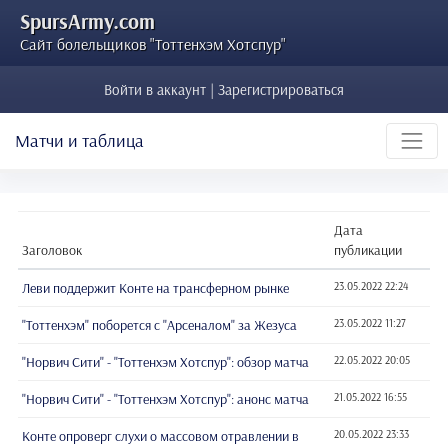
SpursArmy.com
Сайт болельщиков "Тоттенхэм Хотспур"
Войти в аккаунт | Зарегистрироваться
Матчи и таблица
Дата
Заголовок
публикации
Леви поддержит Конте на трансферном рынке
23.05.2022 22:24
"Тоттенхэм" поборется с "Арсеналом" за Жезуса
23.05.2022 11:27
"Норвич Сити" - "Тоттенхэм Хотспур": обзор матча
22.05.2022 20:05
"Норвич Сити" - "Тоттенхэм Хотспур": анонс матча
21.05.2022 16:55
Конте опроверг слухи о массовом отравлении в
20.05.2022 23:33