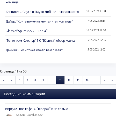
команде
Крепитесь. Слухи о Пауло Дибале возвращаются
18.05.2022 23:38
Дайер: "Конте поменял менталитет команды"
17.05.2022 23:17
Glass of Spurs #2220: Топ-4?
16.05.2022 19:20
"Тоттенхэм Хотспур" 1-0 "Бёрнли": обзор матча
15.05.2022 16:03
Даниэль Леви хочет что-то вам сказать
15.05.2022 12:02
Страница 11 из 60
START
PREVIOUS
NEXT
E
«
‹
6
7
8
9
...
11
12
13
14
...
›
»
Последние комментарии
Виртуальное кафе: О "шпорах" и не только
Автор: Pavel-Isaev