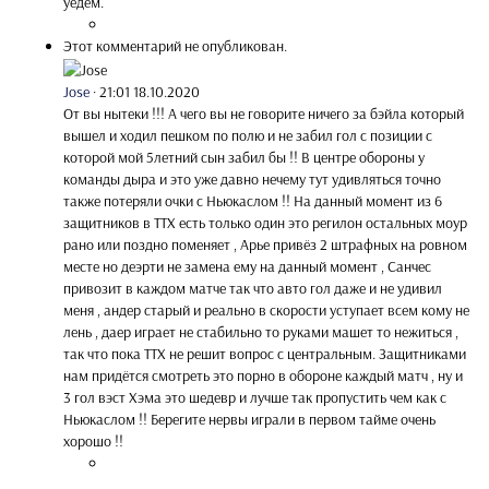
уедем.
Этот комментарий не опубликован.
Jose
·
21:01 18.10.2020
От вы нытеки !!! А чего вы не говорите ничего за бэйла который
вышел и ходил пешком по полю и не забил гол с позиции с
которой мой 5летний сын забил бы !! В центре обороны у
команды дыра и это уже давно нечему тут удивляться точно
также потеряли очки с Ньюкаслом !! На данный момент из 6
защитников в ТТХ есть только один это регилон остальных моур
рано или поздно поменяет , Арье привёз 2 штрафных на ровном
месте но деэрти не замена ему на данный момент , Санчес
привозит в каждом матче так что авто гол даже и не удивил
меня , андер старый и реально в скорости уступает всем кому не
лень , даер играет не стабильно то руками машет то нежиться ,
так что пока ТТХ не решит вопрос с центральным. Защитниками
нам придётся смотреть это порно в обороне каждый матч , ну и
3 гол вэст Хэма это шедевр и лучше так пропустить чем как с
Ньюкаслом !! Берегите нервы играли в первом тайме очень
хорошо !!