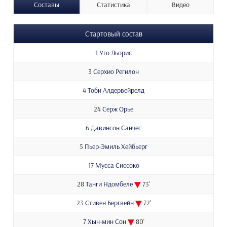
Составы
Статистика
Видео
Стартовый состав
1
Уго Льорис
3
Серхио Регилон
4
Тоби Алдервейрелд
24
Серж Орье
6
Давинсон Санчес
5
Пьер-Эмиль Хейбьерг
17
Мусса Сиссоко
28
Танги Ндомбеле
73'
23
Стивен Бергвейн
72'
7
Хын-мин Сон
80'