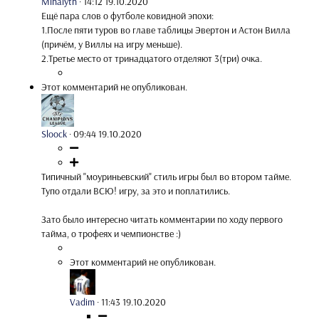
Mihalyth
·
14:12 19.10.2020
Ещё пара слов о футболе ковидной эпохи:
1.После пяти туров во главе таблицы Эвертон и Астон Вилла
(причём, у Виллы на игру меньше).
2.Третье место от тринадцатого отделяют 3(три) очка.
Этот комментарий не опубликован.
Sloock
·
09:44 19.10.2020
Типичный "моуриньевский" стиль игры был во втором тайме.
Тупо отдали ВСЮ! игру, за это и поплатились.
Зато было интересно читать комментарии по ходу первого
тайма, о трофеях и чемпионстве :)
Этот комментарий не опубликован.
Vadim
·
11:43 19.10.2020