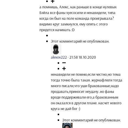
а помнишь, Алекс, как раньше в конце нулевых
Бэйла все фаны хуесосили и ненавидели, типа
когда он был на поле команда проигрывала?
видимо круг замкнулся, ему опять с этого
придется начинать :D
Этот комментарий не опубликован.
alexov222
·
21:58 18.10.2020
ненавидели не помню,если честно,но тема
тогда точно была такая. журнафлюги тогда
много писали,что уши бракованные,надо
продавать,приносит неудачу..но фаны
вроде поддерживали его,а бракованным
он оказался в другом плане. насчет нового
круга не дай бог :)
Этот комментарий не опубликован.