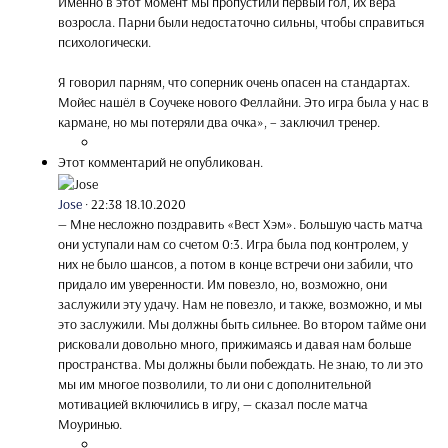
Именно в этот момент мы пропустили первый гол, их вера
возросла. Парни были недостаточно сильны, чтобы справиться
психологически.
Я говорил парням, что соперник очень опасен на стандартах.
Мойес нашёл в Соучеке нового Феллайни. Это игра была у нас в
кармане, но мы потеряли два очка», – заключил тренер.
Этот комментарий не опубликован.
Jose
·
22:38 18.10.2020
— Мне несложно поздравить «Вест Хэм». Большую часть матча
они уступали нам со счетом 0:3. Игра была под контролем, у
них не было шансов, а потом в конце встречи они забили, что
придало им уверенности. Им повезло, но, возможно, они
заслужили эту удачу. Нам не повезло, и также, возможно, и мы
это заслужили. Мы должны быть сильнее. Во втором тайме они
рисковали довольно много, прижимаясь и давая нам больше
пространства. Мы должны были побеждать. Не знаю, то ли это
мы им многое позволили, то ли они с дополнительной
мотивацией включились в игру, — сказал после матча
Моуринью.