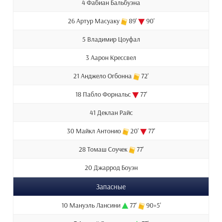
4 Фабиан Бальбуэна
26 Артур Масуаку
89'
90'
5 Владимир Цоуфал
3 Аарон Крессвел
21 Анджело Огбонна
72'
18 Пабло Форнальс
77'
41 Деклан Райс
30 Майкл Антонио
20'
77'
28 Томаш Соучек
77'
20 Джаррод Боуэн
Запасные
10 Мануэль Лансини
77'
90+5'