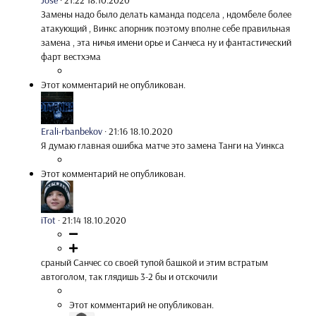
Jose
·
21:22 18.10.2020
Замены надо было делать каманда подсела , ндомбеле более
атакующий , Винкс апорник поэтому вполне себе правильная
замена , эта ничья имени орье и Санчеса ну и фантастический
фарт вестхэма
Этот комментарий не опубликован.
Erali-rbanbekov
·
21:16 18.10.2020
Я думаю главная ошибка матче это замена Танги на Уинкса
Этот комментарий не опубликован.
iTot
·
21:14 18.10.2020
сраный Санчес со своей тупой башкой и этим встратым
автоголом, так глядишь 3-2 бы и отскочили
Этот комментарий не опубликован.