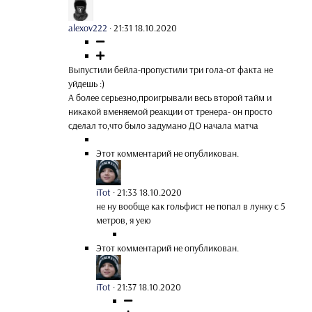
alexov222
·
21:31 18.10.2020
Выпустили бейла-пропустили три гола-от факта не
уйдешь :)
А более серьезно,проигрывали весь второй тайм и
никакой вменяемой реакции от тренера- он просто
сделал то,что было задумано ДО начала матча
Этот комментарий не опубликован.
iTot
·
21:33 18.10.2020
не ну вообще как гольфист не попал в лунку с 5
метров, я уею
Этот комментарий не опубликован.
iTot
·
21:37 18.10.2020