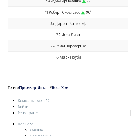
7 Андрей Ярмоленко
77'
11 Роберт Снодграсс
90'
35 Даррен Рэндольф
23 Исса Диоп
24 Райан Фредерикс
16 Марк Ноубл
Теги:
#
Премьер-Лига
#
Вест Хэм
Комментариев: 52
Войти
Регистрация
Новые
Лучшие