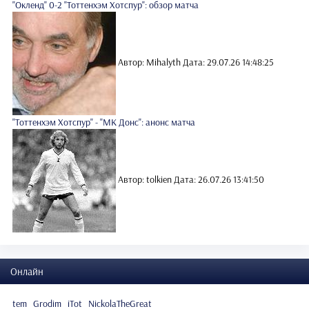
"Окленд" 0-2 "Тоттенхэм Хотспур": обзор матча
Автор: Mihalyth
Дата: 29.07.26 14:48:25
"Тоттенхэм Хотспур" - "МК Донс": анонс матча
Автор: tolkien
Дата: 26.07.26 13:41:50
Онлайн
tem
Grodim
iTot
NickolaTheGreat