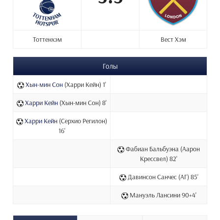
Тоттенхэм
Вест Хэм
Голы
Хын-мин Сон
(Харри Кейн) 1'
Харри Кейн
(Хын-мин Сон) 8'
Харри Кейн
(Серхио Регилон)
16'
Фабиан Бальбуэна (Аарон
Крессвел) 82'
Давинсон Санчес (АГ) 85'
Мануэль Лансини 90+4'