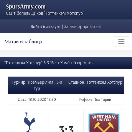
SpursArmy.com
Сайт болельщиков "Тоттенхэм Хотспур"
Войти в аккаунт | Зарегистрироваться
Матчи и таблица
"Тоттенхэм Хотспур" 3-3 "Вест Хэм": обзор матча
Турнир: Премьер-лига , 5-й
Стадион: Тоттенхэм Хотспур
тур
Дата: 18.10.2020 18:30
Рефери: Пол Тирни
3:3