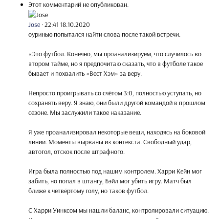
Этот комментарий не опубликован.
Jose
·
22:41 18.10.2020
оуринью попытался найти слова после такой встречи.
«Это футбол. Конечно, мы проанализируем, что случилось во
втором тайме, но я предпочитаю сказать, что в футболе такое
бывает и похвалить «Вест Хэм» за веру.
Непросто проигрывать со счётом 3:0, полностью уступать, но
сохранять веру. Я знаю, они были другой командой в прошлом
сезоне. Мы заслужили такое наказание.
Я уже проанализировал некоторые вещи, находясь на боковой
линии. Моменты вырваны из контекста. Свободный удар,
автогол, отскок после штрафного.
Игра была полностью под нашим контролем. Харри Кейн мог
забить, но попал в штангу, Бэйл мог убить игру. Матч был
ближе к четвёртому голу, но таков футбол.
С Харри Уинксом мы нашли баланс, контролировали ситуацию.