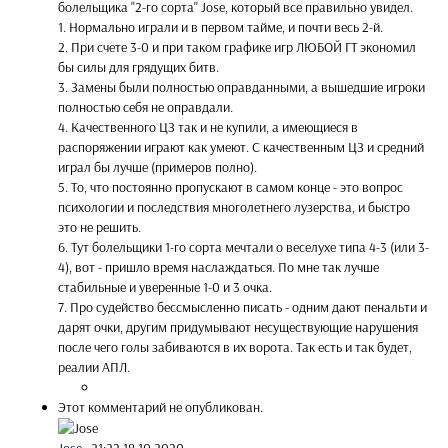
болельщика "2-го сорта" Jose, который все правильно увидел.
1. Нормально играли и в первом тайме, и почти весь 2-й.
2. При счете 3-0 и при таком графике игр ЛЮБОЙ ГТ экономил
бы силы для грядущих битв.
3. Замены были полностью оправданными, а вышедшие игроки
полностью себя не оправдали.
4. Качественного ЦЗ так и не купили, а имеющиеся в
распоряжении играют как умеют. С качественным ЦЗ и средний
играл бы лучше (примеров полно).
5. То, что постоянно пропускают в самом конце - это вопрос
псиxологии и последствия многолетнего лузерства, и быстро
это не решить.
6. Тут болельщики 1-го сорта мечтали о веселухе типа 4-3 (или 3-
4), вот - пришло время наслаждаться. По мне так лучше
стабильные и уверенные 1-0 и 3 очка.
7. Про судейство бессмысленно писать - одним дают пенальти и
дарят очки, другим придумывают несуществующие нарушения
после чего голы забиваются в их ворота. Так есть и так будет,
реалии АПЛ.
Этот комментарий не опубликован.