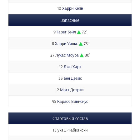
10
Харри Кейн
Запасные
9
Гарет Бэйл
72'
8
Харри Уинкс
73'
27
Лукас Моура
80'
12
Джо Харт
33
Бен Дэвис
2
Мэтт Доэрти
45
Карлос Винисиус
Стартовый состав
1 Лукаш Фабиански