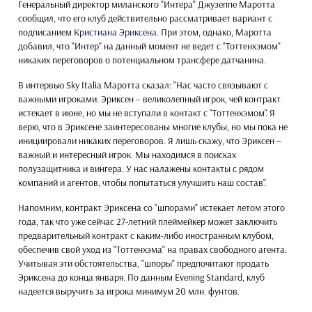
Генеральный директор миланского "Интера" Джузеппе Маротта
сообщил, что его клуб действительно рассматривает вариант с
подписанием
Кристиана Эриксена
. При этом, однако, Маротта
добавил, что "Интер" на данный момент не ведет с "Тоттенхэмом"
никаких переговоров о потенциальном трансфере датчанина.
В интервью Sky Italia Маротта сказал: "Нас часто связывают с
важными игроками. Эриксен – великолепный игрок, чей контракт
истекает в июне, но мы не вступали в контакт с "Тоттенхэмом". Я
верю, что в Эриксене заинтересованы многие клубы, но мы пока не
инициировали никаких переговоров. Я лишь скажу, что Эриксен –
важный и интересный игрок. Мы находимся в поисках
полузащитника и вингера. У нас налажены контакты с рядом
компаний и агентов, чтобы попытаться улучшить наш состав".
Напомним, контракт Эриксена со "шпорами" истекает летом этого
года, так что уже сейчас 27-летний плеймейкер может заключить
предварительный контракт с каким-либо иностранным клубом,
обеспечив свой уход из "Тоттенхэма" на правах свободного агента.
Учитывая эти обстоятельства, "шпоры" предпочитают продать
Эриксена до конца января. По данным Evening Standard, клуб
надеется выручить за игрока минимум 20 млн. фунтов.