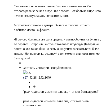
Сессеньон, такое впечатление, был несколько скован. Со
второго раза зарешал ситуацию с голом. Вот больше я про него
ничего не могу сказать положительного.
Моуре было тяжело в центре. Он и сам говорил. что его
любимое место на фланге.
кВ целом, Команда сыграла средне. Имея пробоины на фланге ,
во первых Питерс и в центре - тяжеловес и тугодум Дайер и не
понятно кто таков был Ло сельцо, на успех рассчитывать было
тяжело. Но, повторяю, реализуй свои моменты шпоры, итог мог
быть другой.
Этот комментарий не опубликован.
s27
·
12:28 12.12.2019
"реализуй свои моменты шпоры, итог мог быть другой"
реализуй свои моменты Бавария, итог мог быть
знакомым 8)