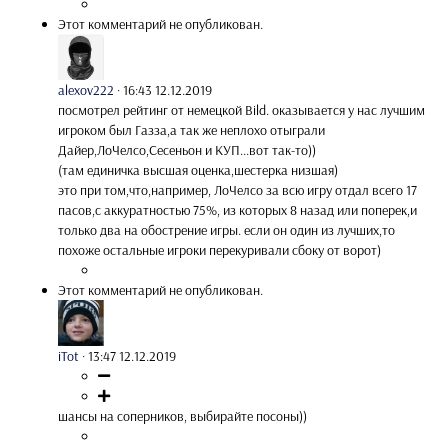
Этот комментарий не опубликован.
alexov222
·
16:43 12.12.2019
посмотрел рейтинг от немецкой Bild. оказывается у нас лучшим
игроком был Газза,а так же неплохо отыграли
Дайер,ЛоЧелсо,Сесеньон и КУП...вот так-то))
(там единичка высшая оценка,шестерка низшая)
это при том,что,например, ЛоЧелсо за всю игру отдал всего 17
пасов,с аккуратностью 75%, из которых 8 назад или поперек,и
только два на обострение игры. если он один из лучших,то
похоже остальные игроки перекуривали сбоку от ворот)
Этот комментарий не опубликован.
iTot
·
13:47 12.12.2019
шансы на соперников, выбирайте посоны))