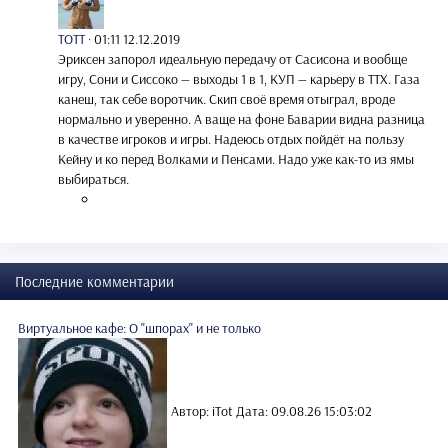
TOTT
·
01:11 12.12.2019
Эриксен запорол идеальную передачу от Сасисона и вообще
игру, Сони и Сиссоко — выходы 1 в 1, КУП — карьеру в ТТХ. Газа
канеш, так себе воротчик. Скип своё время отыграл, вроде
нормально и уверенно. А ваще на фоне Баварии видна разница
в качестве игроков и игры. Надеюсь отдых пойдёт на пользу
Кейну и ко перед Волками и Пенсами. Надо уже как-то из ямы
выбираться.
Последние комментарии
Виртуальное кафе: О "шпорах" и не только
Автор: iTot
Дата: 09.08.26 15:03:02