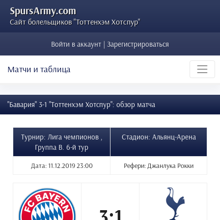
SpursArmy.com
Сайт болельщиков "Тоттенхэм Хотспур"
Войти в аккаунт | Зарегистрироваться
Матчи и таблица
"Бавария" 3-1 "Тоттенхэм Хотспур": обзор матча
Турнир: Лига чемпионов ,
Стадион: Альянц-Арена
Группа B. 6-й тур
Дата: 11.12.2019 23:00
Рефери: Джанлука Рокки
3:1