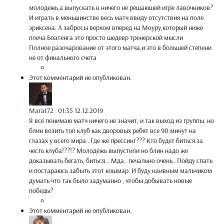
молодежь,а выпускать в ничего не решаюшей игре лавочников?
И играть в меньшинстве весь матч ввиду отсутствия на поле
эриксена. А забросы верхом вперед на Моуру,который ниже
плеча Боатенга это просто шедевр тренерской мысли
Полное разочарование от этого матча,и это в большей степени
не от финального счета
Этот комментарий не опубликован.
Marat72
·
01:35 12.12.2019
Я всё понимаю матч ничего не значит, и так выход из группы, но
блин возить топ клуб как дворовых ребят все 90 минут на
глазах у всего мира.. Где же прессинг??? Кто будет биться за
честь клуба!??!? Молодёжь выпустили но блин надо же
доказывать бегать, биться... Мда.. печально очень.. Пойду спать
и постараюсь забыть этот кошмар. И буду наивным мальчиком
думать что так было задуманно , чтобы добывать новые
победы?
Этот комментарий не опубликован.