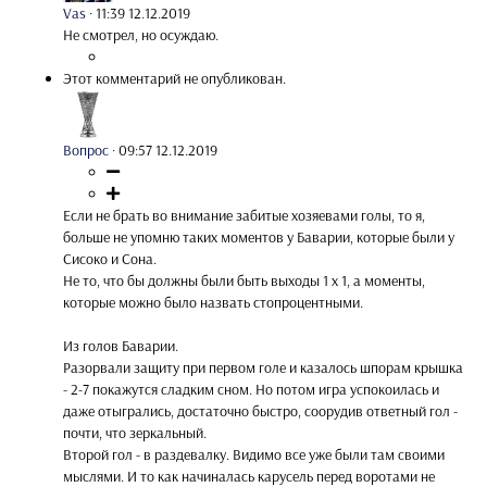
Vas
·
11:39 12.12.2019
Не смотрел, но осуждаю.
Этот комментарий не опубликован.
Вопрос
·
09:57 12.12.2019
Если не брать во внимание забитые хозяевами голы, то я,
больше не упомню таких моментов у Баварии, которые были у
Сисоко и Сона.
Не то, что бы должны были быть выходы 1 х 1, а моменты,
которые можно было назвать стопроцентными.
Из голов Баварии.
Разорвали защиту при первом голе и казалось шпорам крышка
- 2-7 покажутся сладким сном. Но потом игра успокоилась и
даже отыгрались, достаточно быстро, соорудив ответный гол -
почти, что зеркальный.
Второй гол - в раздевалку. Видимо все уже были там своими
мыслями. И то как начиналась карусель перед воротами не