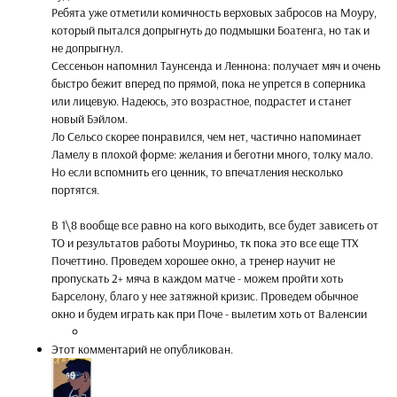
Ребята уже отметили комичность верховых забросов на Моуру,
который пытался допрыгнуть до подмышки Боатенга, но так и
не допрыгнул.
Сессеньон напомнил Таунсенда и Леннона: получает мяч и очень
быстро бежит вперед по прямой, пока не упрется в соперника
или лицевую. Надеюсь, это возрастное, подрастет и станет
новый Бэйлом.
Ло Сельсо скорее понравился, чем нет, частично напоминает
Ламелу в плохой форме: желания и беготни много, толку мало.
Но если вспомнить его ценник, то впечатления несколько
портятся.
В 1\8 вообще все равно на кого выходить, все будет зависеть от
ТО и результатов работы Моуриньо, тк пока это все еще ТТХ
Почеттино. Проведем хорошее окно, а тренер научит не
пропускать 2+ мяча в каждом матче - можем пройти хоть
Барселону, благо у нее затяжной кризис. Проведем обычное
окно и будем играть как при Поче - вылетим хоть от Валенсии
Этот комментарий не опубликован.