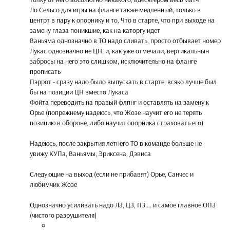
Ло Сельсо для игры на фланге также медленный, только в
центрт в пару к опорнику и то. Что в старте, что при выходе на
замену глаза поникшие, как на каторгу идет
Ваньяма однозначно в ТО надо сливать, просто отбывает номер
Лукас однозначно не ЦН, и, как уже отмечали, вертикальнын
забросы на него это слишком, исключительно на фланге
прописать
Пэррот - сразу надо было выпускать в старте, всяко лучше был
бы на позиции ЦН вместо Лукаса
Фойта переводить на правый флпнг и оставлять на замену к
Орье (попрежнему надеюсь, что Жозе научит его не терять
позицию в обороне, либо научит опорника страховать его)
Надеюсь, после закрытия летнего ТО в команде больше не
увижу КУПа, Ваньямы, Эриксена, Дэвиса
Следующие на выход (если не прибавят) Орье, Санчес и
любимчик Жозе
Однозначно усиливать надо ЛЗ, ЦЗ, ПЗ.... и самое главное ОПЗ
(чистого разрушителя)