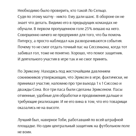
Необходимо было проверить, кто такой Ло Сельцо.
Судя по этому матчу - никто. Ему дали шанс. В обороне он не
знает что делать. Видимо его в предыдущих командах не
обучали. В первом пропущенном голе 25% вешаю на него.
Совершенно ничего не предпринял для того, что бы помочь
Питерсу, а просто наблюдал как разворачиваются события.
Почему то не смог отдать точный пас на Сессеньона, когда тот
забивал гол, тоже не понятно. Хорошо, что помог защитник.
И деятельного участия в игре так и не смог принять.
По Эриксену. Находясь под жесточайшим давлением
сокнижников утвержающих, что Эриксен в игре, фактически, не
принимал участие, напомню про три выхода 1 х 1 Сиссоко и
дважды Сона. Все три паса были сделаны Эриксеном. Пасы
отменные, удобные для обработки и продвижения дальше и
требующие реализации. И не его вина в том, что его товарищи
оказались не на высоте.
Лучший был, наверное Тоби, работавший по всей штрафной
площадке. Но один центральный защитник на футбольном поле
не воин.