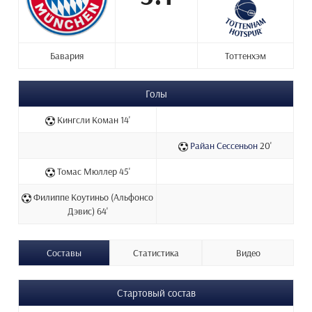
Бавария
Тоттенхэм
Голы
Кингсли Коман 14'
Райан Сессеньон
20'
Томас Мюллер 45'
Филиппе Коутиньо (Альфонсо
Дэвис) 64'
Составы
Статистика
Видео
Стартовый состав