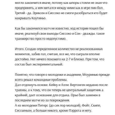
могло закончится иначе, потому как шпоры стояли не зная что
предпринять, а мяч метался между ними как в игре пин-бол.
Третий - да. Эриксен и Сиссоко не смоги разобраться кто будет
накрывать Коутиньо.
Как бы закончился матч не известно, ход истории пошел бы
иначе, реализуй свои выходы Сиссоко и Сон - дважды. такое
транжирство просто недопустимо.
Итого. Создав определенное количество не реализованных
моментов, забив гол, считаю, все же, что сыграли вполне
достойно. Нет ничего похожего на 2-7 и близко. При том, что
состав был экспериментальный.
Понятно, что говоря о молодежи и академии, Моуринью прежде
всего решал командные проблемы.
Дал отдохнуть основе. Кейну и Алли. Вертонген недавно после
травмы, а к тому, что он теперь не центральный защитник а
крайний, дает основание для отдыха. Орье был заменен в
последнем матче из-за повреждения.
А из молодежи Питерс (до сих пор молодой), Фойт, Скипп,
Сессьеньон, а больше никого, кроме Пэррота и нету.