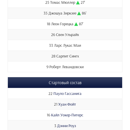
25 Томас Мюллер
27'
35 Джошуа Зиркзее
86'
18 Леон Горецка
87'
26 Свен Ульрайх
33 Ларс Лукас Маи
28 Сарпит Сингх
9 Роберт Левандовски
Стартовый состав
22
Пауло Гассанига
21
Хуан Фойт
16
Кайл Уокер-Питерс
3
Дэнни Роуз