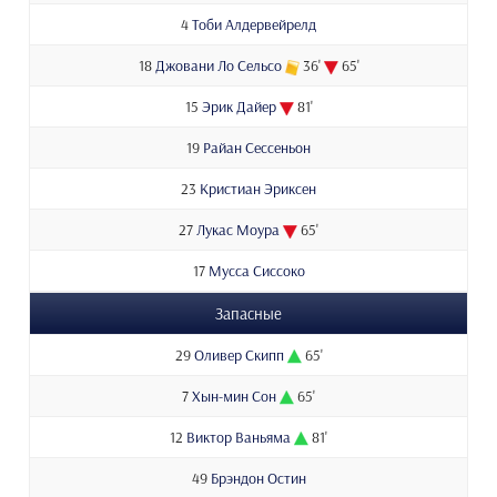
4
Тоби Алдервейрелд
18
Джовани Ло Сельсо
36'
65'
15
Эрик Дайер
81'
19
Райан Сессеньон
23
Кристиан Эриксен
27
Лукас Моура
65'
17
Мусса Сиссоко
Запасные
29
Оливер Скипп
65'
7
Хын-мин Сон
65'
12
Виктор Ваньяма
81'
49
Брэндон Остин