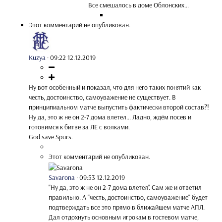
Все смешалось в доме Облонских...
Этот комментарий не опубликован.
Kuzya
·
09:22 12.12.2019
Ну вот особенный и показал, что для него таких понятий как
честь, достоинство, самоуважение не существует. В
принципиальном матче выпустить фактически второй состав?!
Ну да, это ж не он 2-7 дома влетел... Ладно, ждём посев и
готовимся к битве за ЛЕ с волками.
God save Spurs.
Этот комментарий не опубликован.
Savarona
·
09:53 12.12.2019
"Ну да, это ж не он 2-7 дома влетел". Сам же и ответил
правильно. А "честь, достоинство, самоуважение" будет
подтверждать все это прямо в ближайшем матче АПЛ.
Дал отдохнуть основным игрокам в гостевом матче,