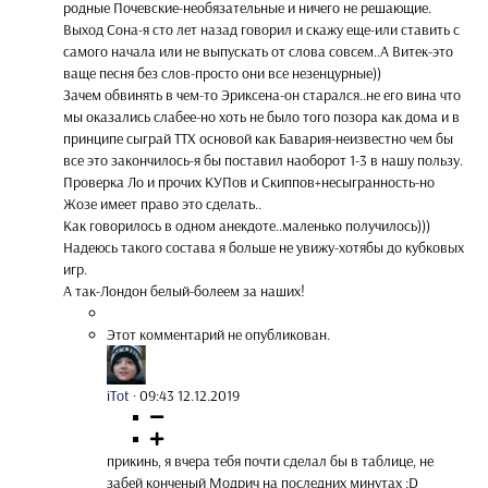
родные Почевские-необязательные и ничего не решающие.
Выход Сона-я сто лет назад говорил и скажу еще-или ставить с
самого начала или не выпускать от слова совсем..А Витек-это
ваще песня без слов-просто они все незенцурные))
Зачем обвинять в чем-то Эриксена-он старался..не его вина что
мы оказались слабее-но хоть не было того позора как дома и в
принципе сыграй ТТХ основой как Бавария-неизвестно чем бы
все это закончилось-я бы поставил наоборот 1-3 в нашу пользу.
Проверка Ло и прочих КУПов и Скиппов+несыгранность-но
Жозе имеет право это сделать..
Как говорилось в одном анекдоте..маленько получилось)))
Надеюсь такого состава я больше не увижу-хотябы до кубковых
игр.
А так-Лондон белый-болеем за наших!
Этот комментарий не опубликован.
iTot
·
09:43 12.12.2019
прикинь, я вчера тебя почти сделал бы в таблице, не
забей конченый Модрич на последних минутах :D