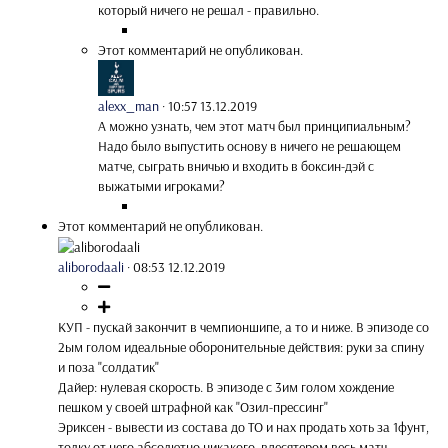
который ничего не решал - правильно.
Этот комментарий не опубликован.
alexx_man
·
10:57 13.12.2019
А можно узнать, чем этот матч был принципиальным?
Надо было выпустить основу в ничего не решающем
матче, сыграть вничью и входить в боксин-дэй с
выжатыми игроками?
Этот комментарий не опубликован.
aliborodaali
·
08:53 12.12.2019
КУП - пускай закончит в чемпионшипе, а то и ниже. В эпизоде со
2ым голом идеальные оборонительные действия: руки за спину
и поза "солдатик"
Дайер: нулевая скорость. В эпизоде с 3им голом хождение
пешком у своей штрафной как "Озил-прессинг"
Эриксен - вывести из состава до ТО и нах продать хоть за 1фунт,
толку от него абсолютно никакого, вдесятером весь матч