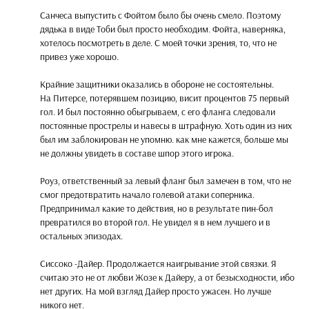
Санчеса выпустить с Фойтом было бы очень смело. Поэтому
дядька в виде Тоби был просто необходим. Фойта, наверняка,
хотелось посмотреть в деле. С моей точки зрения, то, что не
привез уже хорошо.
Крайние защитники оказались в обороне не состоятельны.
На Питерсе, потерявшем позицию, висит процентов 75 первый
гол. И был постоянно обыгрываем, с его фланга следовали
постоянные прострелы и навесы в штрафную. Хоть один из них
был им заблокирован не упомню. как мне кажется, больше мы
не должны увидеть в составе шпор этого игрока.
Роуз, ответственный за левый фланг был замечен в том, что не
смог предотвратить начало голевой атаки соперника.
Предпринимал какие то действия, но в результате пин-бол
превратился во второй гол. Не увидел я в нем лучшего и в
остальных эпизодах.
Сиссоко -Дайер. Продолжается наигрывание этой связки. Я
считаю это не от любви Жозе к Дайеру, а от безысходности, ибо
нет других. На мой взгляд Дайер просто ужасен. Но лучше
никого нет.