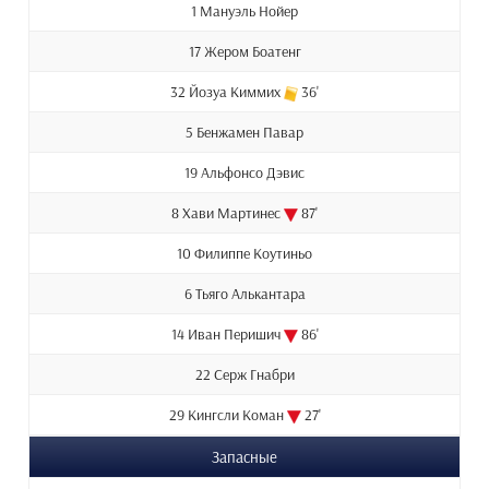
1 Мануэль Нойер
17 Жером Боатенг
32 Йозуа Киммих
36'
5 Бенжамен Павар
19 Альфонсо Дэвис
8 Хави Мартинес
87'
10 Филиппе Коутиньо
6 Тьяго Алькантара
14 Иван Перишич
86'
22 Серж Гнабри
29 Кингсли Коман
27'
Запасные