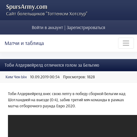
SpursArmy.com
Сайт болельщиков "Тоттенхэм Хотспур"
Войти в аккаунт | Зарегистрироваться
Матчи и таблица
Тоби Алдервейрелд отличился голом за Бельгию
Ким Чен Ын
10.09.2019 00:54
Просмотров: 1828
Тоби Алдервейрелд внес свою лепту в победу сборной Бельгии над
Шотландией на выезде (0:4), забив третий мяч команды в рамках
матча отборочного раунда Евро 2020.