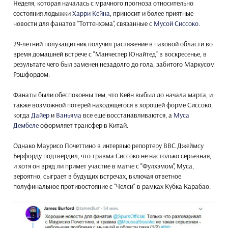
Неделя, которая началась с мрачного прогноза относительно
состояния лодыжки
Харри Кейна
, приносит и более приятные
новости для фанатов "Тоттенхэма", связанные с
Мусой Сиссоко
.
29-летний полузащитник получил растяжение в паховой области во
время домашней встрече с "Манчестер Юнайтед" в воскресенье, в
результате чего был заменен незадолго до гола, забитого Маркусом
Рэшфордом.
Фанаты были обеспокоены тем, что Кейн выбыл до начала марта, и
также возможной потерей находящегося в хорошей форме Сиссоко,
когда
Дайер
и
Ваньяма
все еще восстанавливаются, а
Муса
Дембеле
оформляет трансфер в Китай.
Однако Маурисо Почеттино в интервью репортеру BBC Джеймсу
Берфорду подтвердил, что травма Сиссоко не настолько серьезная,
и хотя он вряд ли примет участие в матче с "Фулхэмом", Муса,
вероятно, сыграет в будущих встречах, включая ответное
полуфинальное противостояние с "Челси" в рамках Кубка Карабао.