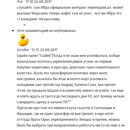
iTot
·
17:18 24.08.2017
слухайте, там Ибра официально контракт переподписал. может
реально Марсьяль теперь нафиг там не упал... все же Ибра это
+1 конкурент лягушатнику
Этот комментарий не опубликован.
Grodim
·
15:15 24.08.2017
[quote name="Vadim"]Тогда я не знаю кем усиливаться, вобще
изначально хотелось укрепления рядов атаки, но первые
покупки защитники, и вратарь, довольно таки сомнительного
качества..Жаль что трансферная политика через жопу
выстроина, казалось бы итак ясночто надо усиливать
нападение уже третий год подряд, Купили Сона, выстрелил
Алли, но продали Шадли и взамен ему никого не взяли, так еще
и опять ждать остается до последнего дня ТО, вот почему нельзя
совершить сделку в начале ТО??
При всем при том что имеются куча скаутов в Голландии и
Франции, где не один трансфер не выстрелил, и еще хотят
отттуда брать Орье, переоцененного Лемара и прочих, можна
было бы выбрать три направления и работать чисто по ним а не