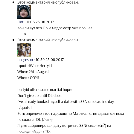
Этот комментарий не опубликован.
iTot
·
11:06 25.08.2017
вон пишут что Орье медосмотр уже прошел
Этот комментарий не опубликован.
hedgeson
·
10:39 25.08.2017
[quote]Who: Hertyid
When: 24th August
Where: COYS
hertyid offers some martial hope:
Don't give up until DL does.
I've already booked myself a date with SSN on deadline day.
[/quote]
Есть определенные надежды по Мартиалю: не сдаваться пока
не сдастся DL (Леви)
Я уже забронировал дату встречи с SSN( сесеньён?) на
последний день ТО.