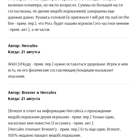
включая голкипера, но число возросло. Суммы по большей части
согласованы, по двоим медобследование(я) завершены еще
давным давно. Ручаюсь головой [в оригинале I will put my nad on the
line - прим. пер.], что Росс будет нашим игроком [это частное мнение
- прим. авт.], а не часов.
Автор: Hercules
Когда: 21 авгутса
ЖКН [Н'Куду - прим. пер.] нужно оставаться здоровым. Игрок в нем
есть, но его физические составляющие/кондиции вызывают
опасения.
Автор: Breezer и Hercules
Когда: 21 августа
[Breezer в ответ на информацию Hercules'a о прохождении
медобследования двумя игроками - прим. пер.] Только один,
насколько мне известно [Гассанига - прим. авт.].
[Hercules отвечает Breezer'у - прим. пер.] Есть еще один, Breezer,
100% недавно прошел медобследование.