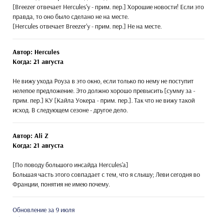
[Breezer отвечает Hercules'у - прим. пер.] Хорошие новости! Если это
правда, то оно было сделано не на месте.
[Hercules отвечает Breezer'у - прим. пер.] Не на месте.
Автор: Hercules
Когда: 21 августа
Не вижу ухода Роуза в это окно, если только по нему не поступит
нелепое предложение. Это должно хорошо превысить [сумму за -
прим. пер.] КУ [Кайла Уокера - прим. пер.]. Так что не вижу такой
исход. В следующем сезоне - другое дело.
Автор: Ali Z
Когда: 21 августа
[По поводу большого инсайда Hercules'a]
Большая часть этого совпадает с тем, что я слышу; Леви сегодня во
Франции, понятия не имею почему.
Обновление за 9 июля