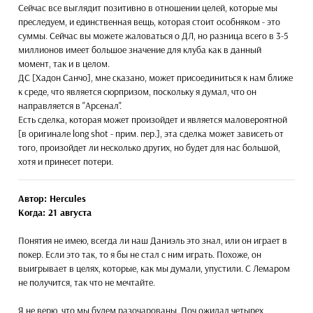
Сейчас все выглядит позитивно в отношении целей, которые мы
преследуем, и единственная вещь, которая стоит особняком - это
суммы. Сейчас вы можете жаловаться о ДЛ, но разница всего в 3-5
миллионов имеет большое значение для клуба как в данный
момент, так и в целом.
ДС [Хадон Санчо], мне сказано, может присоединиться к нам ближе
к среде, что является сюрпризом, поскольку я думал, что он
направляется в "Арсенал".
Есть сделка, которая может произойдет и является маловероятной
[в оригинале long shot - прим. пер.], эта сделка может зависеть от
того, произойдет ли несколько других, но будет для нас большой,
хотя и принесет потери.
Автор: Hercules
Когда: 21 августа
Понятия не имею, всегда ли наш Даниэль это знал, или он играет в
покер. Если это так, то я бы не стал с ним играть. Похоже, он
выигрывает в целях, которые, как мы думали, упустили. С Лемаром
не получится, так что не мечтайте.
Я не верю, что мы будем разочарованы. Поч ожидал четырех,