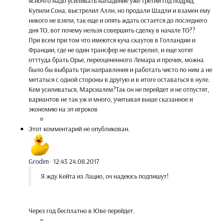
ясночто надо усиливать нападение уже третий год подряд,
Купили Сона, выстрелил Алли, но продали Шадли и взамен ему
никого не взяли, так еще и опять ждать остается до последнего
дня ТО, вот почему нельзя совершить сделку в начале ТО??
При всем при том что имеются куча скаутов в Голландии и
Франции, где не один трансфер не выстрелил, и еще хотят
отттуда брать Орье, переоцененного Лемара и прочих, можна
было бы выбрать три направления и работать чисто по ним а не
метаться с одной стороны в другую и в итоге оставаться в нуле.
Кем усиливаться, Марсиалем?Так он не перейдет и не отпустят,
вариантов не так уж и много, учитывая выше сказанное и
экономию на зп игроков
Этот комментарий не опубликован.
Grodim
·
12:43 24.08.2017
Я жду Кейта из Лацио, оч надеюсь подпишут!
Через год бесплатно в Юве перейдет.